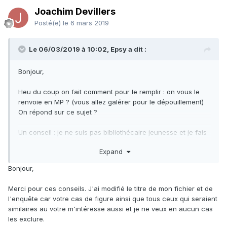
Joachim Devillers
Posté(e)
le 6 mars 2019
Le 06/03/2019 à 10:02, Epsy a dit :
Bonjour,
Heu du coup on fait comment pour le remplir : on vous le
renvoie en MP ? (vous allez galérer pour le dépouillement)
On répond sur ce sujet ?
Un conseil : je ne suis pas bibliothécaire jeunesse et je fais
pourtant partie d'un groupe autour des ados dans ma
Expand
structure. Mais en lisant seulement le titre de votre fichier
word, je me suis sentie exclue de facto. C'est dommage.
Bonjour,
Bon promis, j'arrête de faire ma parano
Merci pour ces conseils. J'ai modifié le titre de mon fichier et de
Epsy.
l'enquête car votre cas de figure ainsi que tous ceux qui seraient
similaires au votre m'intéresse aussi et je ne veux en aucun cas
les exclure.