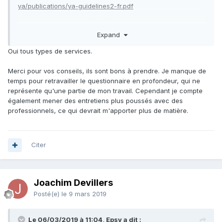
ya/publications/ya-guidelines2-fr.pdf
Le guide IFLA est peut-être à utiliser pour
Expand
agrémenter/compléter un peu le questionnaire qui me
semble succinct en l'état. (cf. troisième section)
Oui tous types de services.
Bonne poursuite pour votre mémoire.
Merci pour vos conseils, ils sont bons à prendre. Je manque de
temps pour retravailler le questionnaire en profondeur, qui ne
représente qu'une partie de mon travail. Cependant je compte
également mener des entretiens plus poussés avec des
professionnels, ce qui devrait m'apporter plus de matière.
Citer
Joachim Devillers
Posté(e)
le 9 mars 2019
Le 06/03/2019 à 11:04, Epsy a dit :