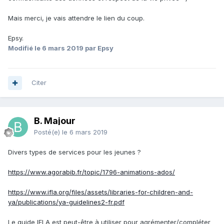
Mais merci, je vais attendre le lien du coup.
Epsy.
Modifié
le 6 mars 2019
par Epsy
Citer
B. Majour
Posté(e)
le 6 mars 2019
Divers types de services pour les jeunes
?
https://www.agorabib.fr/topic/1796-animations-ados/
https://www.ifla.org/files/assets/libraries-for-children-and-
ya/publications/ya-guidelines2-fr.pdf
Le guide IFLA est peut-être à utiliser pour agrémenter/compléter