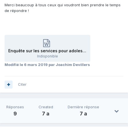
Merci beaucoup à tous ceux qui voudront bien prendre le temps
de répondre !
Enquête sur les services pour adolescents en bibliothèque de lecture publique.docx
Indisponible
Modifié
le 6 mars 2019
par Joachim Devillers
Citer
Réponses
Created
Dernière réponse
9
7 a
7 a