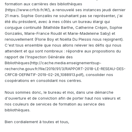
formation aux carrières des bibliothèques
(https://www.crfcb.fr/#/), a renouvelé ses instances jeudi dernier
21 mars. Sophie Gonzalès ne souhaitant pas se représenter, j'ai
été élu président, avec à mes côtés un bureau élargi qui
conjugue continuité (Mathilde Barthe, Catherine Crépin, Sophie
Gonzalès, Marie-France Roudil et Marie-Madeleine Saby) et
renouvellement (Florie Boy et Noëlla Du Plessis nous rejoignent).
C'est tous ensemble que nous allons relever les défis qui nous
attendent et qui sont nombreux : répondre aux propositions du
rapport de l'Inspection Générale des
Bibliothèques(http://cache.media.enseignementsup-
recherche.gouv.fr/file/2019/91/3/RAPPORT-2018-LE-RESEAU-DES-
CRFCB-DEFINITIF-2019-02-26_1088913.pdf), consolider nos
coopérations en consolidant nos centres.
Nous sommes donc, le bureau et moi, dans une démarche
d'ouverture et de conviction afin de porter haut nos valeurs et
nos couleurs de services de formation au service des
bibliothèques.
Bien cordialement à toutes et tous,