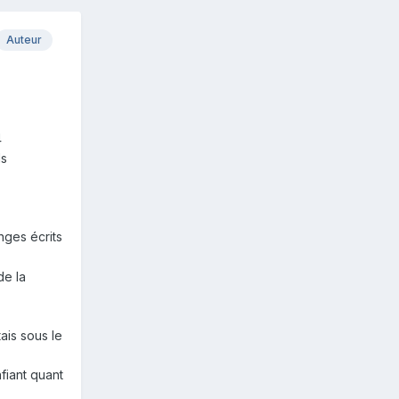
Auteur
4
ds
nges écrits
de la
tais sous le
nfiant quant