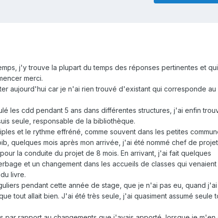
mps, j'y trouve la plupart du temps des réponses pertinentes et qu
mencer merci.
ter aujourd'hui car je n'ai rien trouvé d'existant qui corresponde a
lé les cdd pendant 5 ans dans différentes structures, j'ai enfin tro
is seule, responsable de la bibliothèque.
tiples et le rythme effréné, comme souvent dans les petites commun
bib, quelques mois après mon arrivée, j'ai été nommé chef de proje
our la conduite du projet de 8 mois. En arrivant, j'ai fait quelques
bage et un changement dans les accueils de classes qui venaient 
u livre.
éguliers pendant cette année de stage, que je n'ai pas eu, quand j'
que tout allait bien. J'ai été très seule, j'ai quasiment assumé seule t
s par rapport au changements que j'avais apporté, lorsque je m'en 