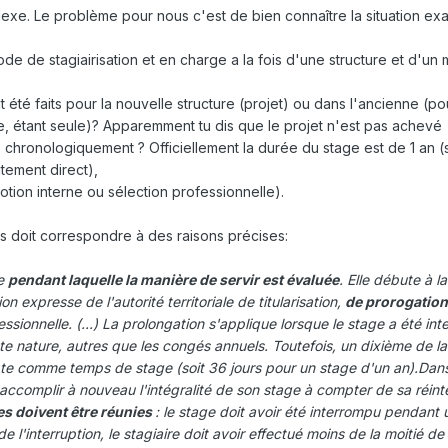
plexe. Le problème pour nous c'est de bien connaître la situation ex
ode de stagiairisation et en charge a la fois d'une structure et d'u
été faits pour la nouvelle structure (projet) ou dans l'ancienne (po
 étant seule)? Apparemment tu dis que le projet n'est pas achevé
 , chronologiquement ? Officiellement la durée du stage est de 1 an (s
tement direct),
otion interne ou sélection professionnelle).
ais doit correspondre à des raisons précises:
re
pendant laquelle la manière de servir est évaluée
. Elle débute à l
n expresse de l'autorité territoriale de titularisation,
de prorogation
ssionnelle. (...) La prolongation s'applique lorsque le stage a été in
te nature, autres que les congés annuels. Toutefois, un dixième de l
te comme temps de stage (soit 36 jours pour un stage d'un an).Dans
 accomplir à nouveau l'intégralité de son stage à compter de sa réint
s doivent être réunies
: le stage doit avoir été interrompu pendant
l'interruption, le stagiaire doit avoir effectué moins de la moitié de