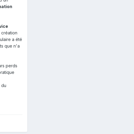
nation
vice
 création
ulaire a été
its que n'a
eurs perds
pratique
t du