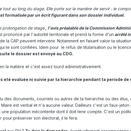
ée tout au long du stage. Elle porte sur la manière de servir : le comp
est formalisée par un écrit figurant dans son dossier individuel.
e prolongation de stage
, l'avis préalable de la Commission Adminis
 est prononcé par l'autorité territoriale et prend la forme d'un
arrêté i
la CAP peuvent intervenir. Notamment en faisant valoir ta situatio
qui te sont confiées. Idem pour le refus de titularisation ou le licen
suite le dossier est envoyé au CDG.
 en la matière et c'est assez lourd administrativement.
s été evaluée ni suivie par ta hierarchie pendant ta periode de 
-tu des documents, courriels ou autres de ta hierarchie ou des élus, 
aire est verbal et n'a aucune valeur. Dailleurs c'est un faux-jeton 
et une population mécontente dont il doit tenir compte. C'est un polit
ier pour préserver son électorat, il le fera.
uel
aux RH ?
Tu dois le demander
, éventuellement accompagnée 