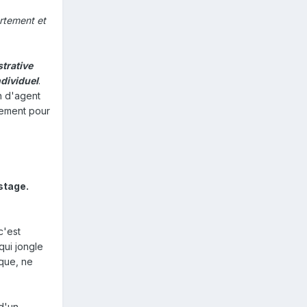
ortement et
trative
ndividuel
.
n d'agent
ciement pour
stage.
c'est
qui jongle
ique, ne
d'un