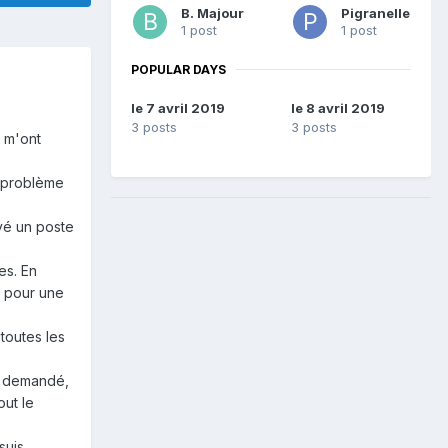
B. Majour
Pigranelle
1 post
1 post
POPULAR DAYS
le 7 avril 2019
le 8 avril 2019
3 posts
3 posts
i m'ont
u problème
uvé un poste
es. En
t pour une
toutes les
ai demandé,
out le
suis