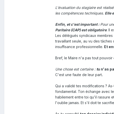
L'évaluation du stagiaire est réalis
les compétences techniques.
Elle 
Enfin, et c'est important :
Pour un
Paritaire (CAP) est obligatoire
. Il
Les délégués syndicaux membres de 
travaillant seule, au vu des tâches 
insuffisance professionnelle.
Et en
Bref, le Maire n'a pas tout pouvoir
Une chose est certaine :
t
u n'as pa
C'est une faute de leur part
.
Qui a validé tes modifications ? As
fondamental. Ton échange avec le M
habilement entre toi qu'il rassure 
l'oublie jamais. Et s'il doit te sacrif
As-tu consulté
ton dossier individ