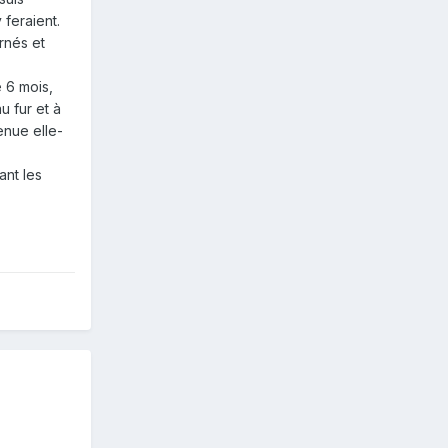
 feraient.
rnés et
 6 mois,
u fur et à
enue elle-
ant les