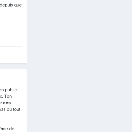
s depuis que
on public
ux. Ton
r des
 pas du tout
stème de