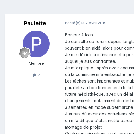
Paulette
Posté(e)
le 7 avril 2019
Bonjour à tous,
Je consulte ce forum depuis longte
souvent bien aidé, alors pour com
Je me décide à m'inscrire et à pos
auquel je suis confrontée.
Membre
Je m'explique : après avoir accumu
où la commune m'a embauché, je su
2
Les tâches sont importantes et mul
parallèle au fonctionnement de la 
future médiathèque, avec un délai p
changements, notamment du désher
3 semaines en mode supermarché d
J'aurais dû avoir des entretiens r
on m'a dit que c'était inutile parce 
montage de projet.
Quelques crispations sont apparue