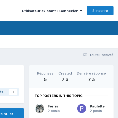
S’inscrire
Utilisateur existant ? Connexion
Toute l'activité
Réponses
Created
Dernière réponse
5
7 a
7 a
és
1
TOP POSTERS IN THIS TOPIC
Ferris
Paulette
2 posts
2 posts
e sujet