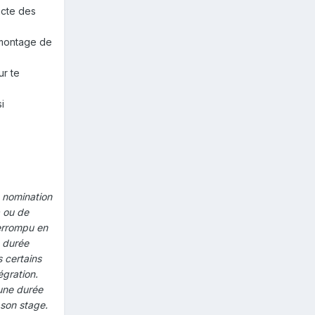
acte des
n montage de
ur te
i
a nomination
ou de
terrompu en
a durée
 certains
égration.
 une durée
 son stage.