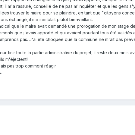
, il m'a rassuré, conseillé de ne pas m'inquiéter et que les gens s'y
ées trouver le maire pour se plaindre, en tant que "citoyens conce
vons échangé, il me semblait plutôt bienveillant.
yndical que le maire avait demandé une prorogation de mon stage de
nts que j'avais apporté et qui avaient pourtant tous été validés a
comprends pas. J'ai été choquée que la commune ne m'ait pas prév
pour finir toute la partie administrative du projet, il reste deux mois av
ls m'éjectent!!
sais pas trop comment réagir.
.