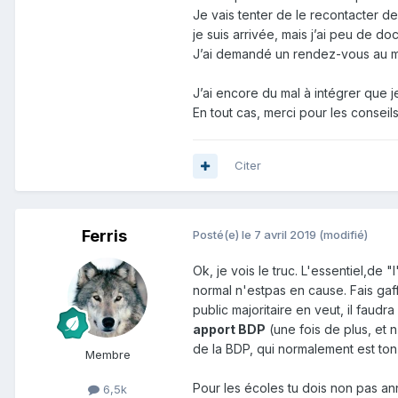
Je vais tenter de le recontacter de
je suis arrivée, mais j’ai peu de d
J’ai demandé un rendez-vous au ma
J’ai encore du mal à intégrer que je
En tout cas, merci pour les conseil
Citer
Ferris
Posté(e)
le 7 avril 2019
(modifié)
Ok, je vois le truc. L'essentiel,de
normal n'estpas en cause. Fais gaf
public majoritaire en veut, il faudra
apport BDP
(une fois de plus, et n
de la BDP, qui normalement est ton 
Membre
Pour les écoles tu dois non pas a
6,5k