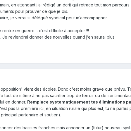
main, en attendant j’ai rédigé un écrit qui retrace tout mon parcour
ocuments pour prouver ce que je dis.
ire, je verrai si délégué syndical peut m’accompagner.
 rentre en guerre… c’est difficile à accepter !!!
s. Je reviendrai donner des nouvelles quand j’en saurai plus
 "l'opposition' vient des écoles. Donc c'est moins grave que prévu. T
fe tout de même à ne pas sacrifier trop de terroir ou de sentimenta
 lui en donner.
Remplace systematiquement tes éliminations pa
'est pas la première ici, en situation rurale qui plus est, tu ne parles
principal partenaire et soutien).
nnoncer des baisses franches mais annoncer un (futur) nouveau sy