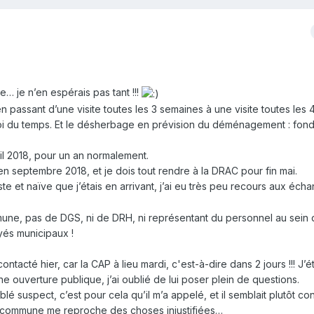
… je n’en espérais pas tant !!!
en passant d’une visite toutes les 3 semaines à une visite toutes les 
i du temps. Et le désherbage en prévision du déménagement : fon
il 2018, pour un an normalement.
en septembre 2018, et je dois tout rendre à la DRAC pour fin mai.
 et naïve que j’étais en arrivant, j’ai eu très peu recours aux écha
mune, pas de DGS, ni de DRH, ni représentant du personnel au sein 
s municipaux !
tacté hier, car la CAP à lieu mardi, c'est-à-dire dans 2 jours !!! J’é
ine ouverture publique, j’ai oublié de lui poser plein de questions.
é suspect, c’est pour cela qu’il m’a appelé, et il semblait plutôt co
 commune me reproche des choses injustifiées…