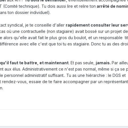
Comité technique). Tu dois aussi lire et relire ton
arrêté de nomi
dans ton dossier individuel).
 syndical, je te conseille d'aller
rapidement consulter leur ser
cas où une contractuelle (non stagiaire) avait bossé sur un projet de
alors qu'elle avait fait le plus gros du boulot, et un responsable tit
ifférence avec elle c'est que toi tu es stagiaire. Donc tu as des dro
 qu'il faut te battre, et maintenant
. Et pas seule,
jamais.
Par aill
nt aux élus. Administrativement ce n'est pas normal, même si ça se 
personnel administratif suffisant.. Tu as une hiérarchie : le DGS et
ut rendez-vous, essaie de te faire accompagner par un représentan
n.