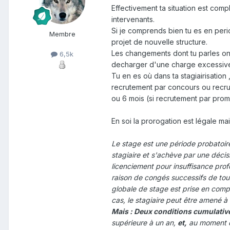
Effectivement ta situation est com
intervenants.
Si je comprends bien tu es en peri
Membre
projet de nouvelle structure.
Les changements dont tu parles ont 
6,5k
decharger d'une charge excessive,
Tu en es où dans ta stagiairisation
recrutement par concours ou recru
ou 6 mois (si recrutement par prom
En soi la prorogation est légale m
Le stage est une période probatoi
stagiaire et s'achève par une décisio
licenciement pour insuffisance profe
raison de congés successifs de tou
globale de stage est prise en comp
cas, le stagiaire peut être amené à
Mais
:
Deux conditions cumulative
supérieure à un an,
et,
au moment de 