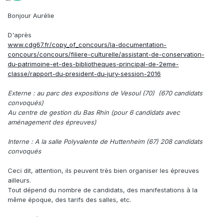
Bonjour Aurélie
D'après
www.cdg67.fr/copy_of_concours/la-documentation-
concours/concours/filiere-culturelle/assistant-de-conservation-
du-patrimoine-et-des-bibliotheques-principal-de-2eme-
classe/rapport-du-president-du-jury-session-2016
Externe : au parc des expositions de Vesoul (70) (670 candidats
convoqués)
Au centre de gestion du Bas Rhin (pour 6 candidats avec
aménagement des épreuves)
Interne
:
A la salle Polyvalente de Huttenheim (67) 208 candidats
convoqués
Ceci dit, attention, ils peuvent très bien organiser les épreuves
ailleurs.
Tout dépend du nombre de candidats, des manifestations à la
même époque, des tarifs des salles, etc.