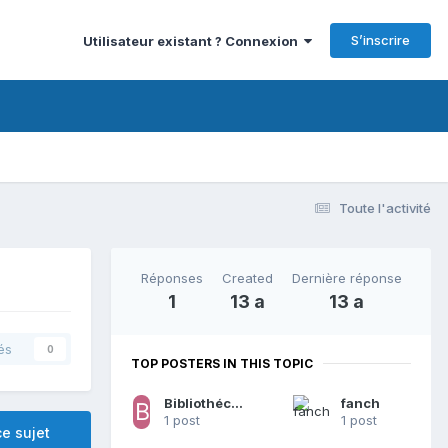
S’inscrire
Utilisateur existant ? Connexion
Toute l'activité
Réponses
Created
Dernière réponse
1
13 a
13 a
és
0
TOP POSTERS IN THIS TOPIC
BibliothécaireToutTerrain
fanch
1 post
1 post
e sujet