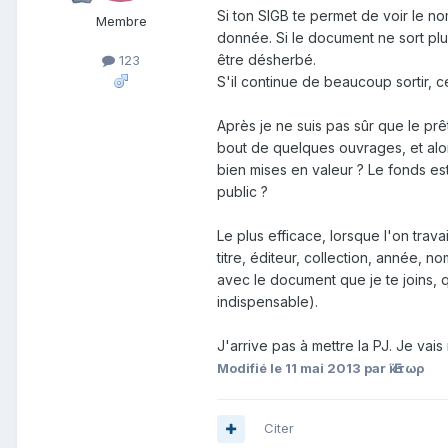
Si ton SIGB te permet de voir le n
Membre
donnée. Si le document ne sort plus 
être désherbé.
123
S'il continue de beaucoup sortir, 
Après je ne suis pas sûr que le pr
bout de quelques ouvrages, et alor
bien mises en valeur ? Le fonds e
public ?
Le plus efficace, lorsque l'on trava
titre, éditeur, collection, année, 
avec le document que je te joins, qu
indispensable).
J'arrive pas à mettre la PJ. Je va
Modifié
le 11 mai 2013
par Ἕκτωρ
Citer