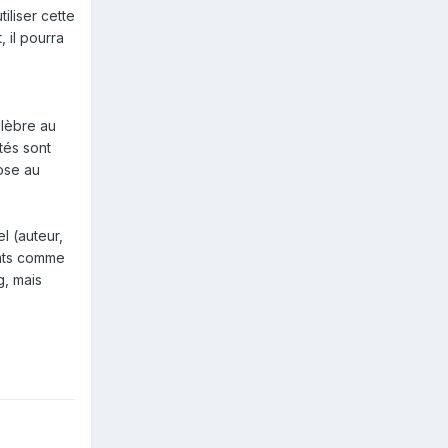
iliser cette
, il pourra
élèbre au
tés sont
ose au
l (auteur,
sants comme
g, mais