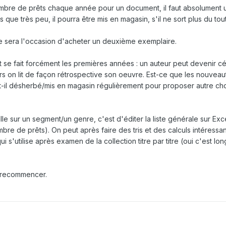
ombre de prêts chaque année pour un document, il faut absolument ut
que très peu, il pourra être mis en magasin, s'il ne sort plus du tout
ce sera l'occasion d'acheter un deuxième exemplaire.
êt se fait forcément les premières années : un auteur peut devenir c
s on lit de façon rétrospective son oeuvre. Est-ce que les nouveau
st-il désherbé/mis en magasin régulièrement pour proposer autre ch
ille sur un segment/un genre, c'est d'éditer la liste générale sur Exce
nombre de prêts). On peut après faire des tris et des calculs intéres
i s'utilise après examen de la collection titre par titre (oui c'est lon
is recommencer.