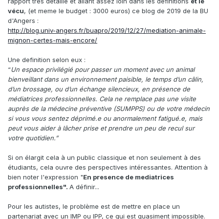
rapport très
détaillé et allant assez loin dans les definitions
et le
vécu
, (et meme le budget : 3000 euros) ce blog de 2019 de la BU
d'Angers
:
http://blog.univ-angers.fr/buapro/2019/12/27/mediation-animale-
mignon-certes-mais-encore/
Une definition selon eux
:
“
Un espace privilégié pour passer un moment avec un animal
bienveillant dans
un environnement paisible, le temps d’un câlin,
d’un brossage, ou d’un échange silencieux, en présence de
médiatrices professionnelles. Cela ne remplace pas une visite
auprès de la médecine préventive (SUMPPS) ou de votre médecin
si vous vous sentez déprimé.e ou anormalement fatigué.e, mais
peut vous aider à lâcher prise et prendre un peu de recul sur
votre quotidien.”
Si on élargit cela à un public classique et non seulement à des
étudiants, cela ouvre des perspectives intéressantes. Attention à
bien noter l'expression "
En presence de mediatrices
professionnelles".
A définir...
Pour les autistes, le problème est de mettre en place un
partenariat avec un IMP ou IPP, ce qui est quasiment impossible.