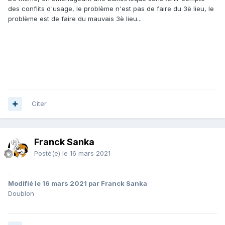
cinéma, musique,
des conflits d'usage, le problème n'est pas de faire du 3è lieu, le
jeux, matériels etc.)
problème est de faire du mauvais 3è lieu...
 Action culturelle :
o Médiation, promotion, communication et diffusion des
événements culturels
10
o Organisation d’actions en partenariat avec les acteurs
culturels
 Soutien à l’éducation
Citer
o Pour la jeunesse (accueil de classes, accueils
périscolaires, accueil de
groupes divers)
Franck Sanka
o Soutien à la formation initiale et continue
o Lutte contre l’illettrisme
Posté(e)
le 16 mars 2021
o Soutien à l’alphabétisation
-
Modifié
le 16 mars 2021
par Franck Sanka
Doublon