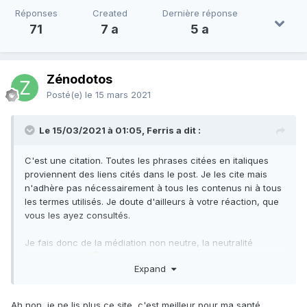
Réponses
Created
Dernière réponse
71
7 a
5 a
Zénodotos
Posté(e)
le 15 mars 2021
Le 15/03/2021 à 01:05, Ferris a dit :
C'est une citation. Toutes les phrases citées en italiques
proviennent des liens cités dans le post. Je les cite mais
n'adhère pas nécessairement à tous les contenus ni à tous
les termes utilisés. Je doute d'ailleurs à votre réaction, que
vous les ayez consultés.
Je fais donc de la médiation non neutre, la neutralité
n'existant pas .
Expand
Ah non, je ne lis plus ce site, c'est meilleur pour ma santé.