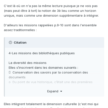
fréquenté par des habitués
C'est là où on n'a pas la même lecture puisque je ne vois pas
Un espace que l’on peut facilement s’approprier :
(mais peut-être à tort) la notion de 3è lieu comme un horizon
confortable et où l’on peut s’attarder
unique, mais comme une dimension supplémentaire à intégrer.
Un espace qui éveille un sentiment d’appartenance à un
groupe ou une communauté
D'ailleurs les missions rappelées p.9-10 sont dans l'ensemble
Un espace dont les usagers construisent la richesse
assez traditionnelles
:
Un espace qui invite à vivre de nouvelles expériences
Un espace qui fonctionne sur la base du volontariat pour
s’engager dans des interactions avec les autres
Citation
Un espace propice aux échanges et aux débats
Un espace « thérapeutique » de par le bien-être qu’il
4-Les missions des bibliothèques publiques
procure
Un espace « politique » qui incite aux associations et aux
La diversité des missions
réseaux
Elles s’inscrivent dans les domaines suivants :
 Conservation des savoirs par la conservation des
Tout va bien. C'est le type de définition qu'on aurait pu
documents
donner à une maison des jeunes, maison de quartier, ou
o Du point de vue historique, c’était une des premières
centre socio-culturel et autres espaces de "mixité sociale",
missions des
il y a quelques années. Que viendrait faire un bibliothécaire
Expand
bibliothèques. En France actuellement assurée par la BNF
là-dedans ?
qui conserve toute
la production éditoriale française
Elles intègrent totalement la dimension culturelle (c'est moi qui
Monter une graineterie, apprendre à tricoter, jouer à
o Les bibliothèques publiques n’ont pas pour mission de