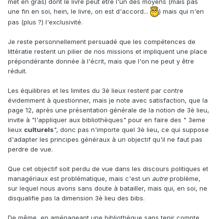
met en gras) dont le livre peut être l'un des moyens (mais pas
Warcraft ? Désolé mais il y a des gens de la filière animation
conserver des fonds
une fin en soi, hein, le livre, on est d'accord...
) mais qui n'en
qui font ça très bien. En tous cas bien mieux que nous.
(sauf conservation spécialisée sur des sujets d’intérêt
pas (plus ?) l'exclusivité.
local)
Je reste personnellement persuadé que les compétences de
 Accès à l’information, aux savoirs et aux
littératie restent un pilier de nos missions et impliquent une place
connaissances pour tous
prépondérante donnée à l'écrit, mais que l'on ne peut y être
o Tous types de cultures, intellectuelles et populaires,
réduit.
tous types de savoirs :
techniques, scientifiques, économiques, savoir-faire
Les équilibres et les limites du 3è lieux restent par contre
etc.
évidemment à questionner, mais je note avec satisfaction, que la
o Source de renseignements pratiques (démarches
page 12, après une présentation générale de la notion de 3è lieu,
administratives, tourisme
invite à "l'appliquer aux bibliothèques" pour en faire des " 3eme
etc.)
lieux
culturels
", donc pas n'importe quel 3è lieu, ce qui suppose
d'adapter les principes généraux à un objectif qu'il ne faut pas
 Soutien au développement personnel et de socialisation.
perdre de vue.
Les médiathèques sont
des lieux
Que cet objectif soit perdu de vue dans les discours politiques et
o De détente et de bien-être,
managériaux est problématique, mais c'est un
autre
problème,
o De partage et de rencontres,
sur lequel nous avons sans doute à batailler, mais qui, en soi, ne
o Intergénérationnel et ouverts à toutes les classes
disqualifie pas la dimension 3è lieu des bibs.
sociales
o De consultation et de prêt de ressources de loisirs (livres,
De même, en aménageant une bibliothèque sans tenir compte