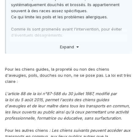
systématiquement douchés et brossés. Ils appartiennent
souvent à des races assez spécifiques.
Ce qui limite les poils et les problèmes allergiques.
Comme ils sont promenés avant l'intervention, pour éviter
d'éventuels désagréments.
Mais bon, pas plus que les chiens "civilisés" des
Expand
accompagnants qui peuvent rester propres plusieurs
heures. Sans aucun problème.
Pour les chiens guides, la propreté ou non des chiens
d'aveugles, poils, douches ou non, ne se pose pas. La loi est très
claire
:
L'article 88 de la loi n°87-588 du 30 juillet 1987, modifié par
la loi du 5 août 2015, permet l'accès des chiens guides
d'aveugles et de leur maître dans tous les transports en commun,
les lieux ouverts au public ainsi qu'à ceux permettant une activité
professionnelle, formatrice ou éducative, sans surfacturation.
Pour les autres chiens
:
Les chiens suivants peuvent accéder aux
transports en commun, aux lieux publics autres que la