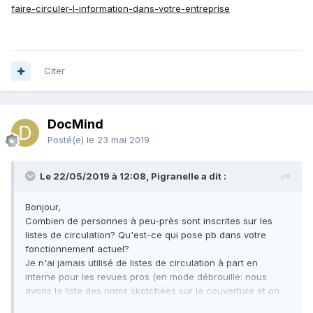
faire-circuler-l-information-dans-votre-entreprise
Citer
DocMind
Posté(e)
le 23 mai 2019
Le 22/05/2019 à 12:08, Pigranelle a dit :
Bonjour,
Combien de personnes à peu-près sont inscrites sur les
listes de circulation? Qu'est-ce qui pose pb dans votre
fonctionnement actuel?
Je n'ai jamais utilisé de listes de circulation à part en
interne pour les revues pros (en mode débrouille: nous
avons la liste des noms skotchées sur la couverture et on
coche notre nom quand on a lu la revue).