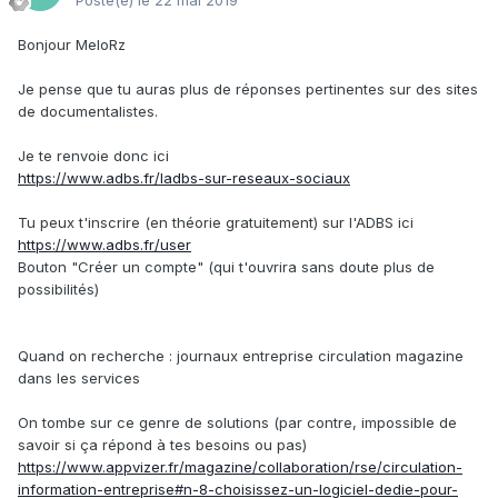
Posté(e)
le 22 mai 2019
Bonjour MeloRz
Je pense que tu auras plus de réponses pertinentes sur des sites
de documentalistes.
Je te renvoie donc ici
https://www.adbs.fr/ladbs-sur-reseaux-sociaux
Tu peux t'inscrire (en théorie gratuitement) sur l'ADBS ici
https://www.adbs.fr/user
Bouton "Créer un compte" (qui t'ouvrira sans doute plus de
possibilités)
Quand on recherche : journaux entreprise circulation magazine
dans les services
On tombe sur ce genre de solutions (par contre, impossible de
savoir si ça répond à tes besoins ou pas)
https://www.appvizer.fr/magazine/collaboration/rse/circulation-
information-entreprise#n-8-choisissez-un-logiciel-dedie-pour-