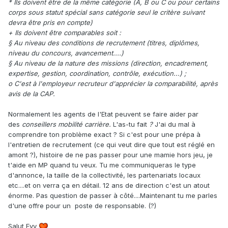
* Ils doivent être de la même catégorie (A, B ou C ou pour certains
corps sous statut spécial sans catégorie seul le critère suivant
devra être pris en compte)
+ Ils doivent être comparables soit :
§ Au niveau des conditions de recrutement (titres, diplômes,
niveau du concours, avancement....)
§ Au niveau de la nature des missions (direction, encadrement,
expertise, gestion, coordination, contrôle, exécution...) ;
o C'est à l'employeur recruteur d'apprécier la comparabilité, après
avis de la CAP.
Normalement les agents de l'Etat peuvent se faire aider par
des
conseillers mobilité carrière.
L'as-tu fait
?
J'ai du mal à
comprendre ton problème exact ? Si c'est pour une prépa à
l'entretien de recrutement (ce qui veut dire que tout est réglé en
amont ?), histoire de ne pas passer pour une mamie hors jeu, je
t'aide en MP quand tu veux. Tu me communiqueras le type
d'annonce, la taille de la collectivité, les partenariats locaux
etc....et on verra ça en détail. 12 ans de direction c'est un atout
énorme. Pas question de passer à côté....Maintenant tu me parles
d'une offre pour un poste de responsable. (?)
Salut Evy