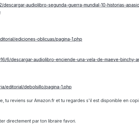
/12/descargar-audiolibro-segunda-guerra-mundial-10-historias-apasi
p
editorial/ediciones-oblicuas/pagina-1.php
/2016/6/descargar-audiolibro-enciende-una-vela-de-maeve-binchy-a
ia/editorial/debolsillo/pagina-1.php
e, tu reviens sur Amazon.fr et tu regardes s'il est disponible en copi
ter directement par ton libraire favori.