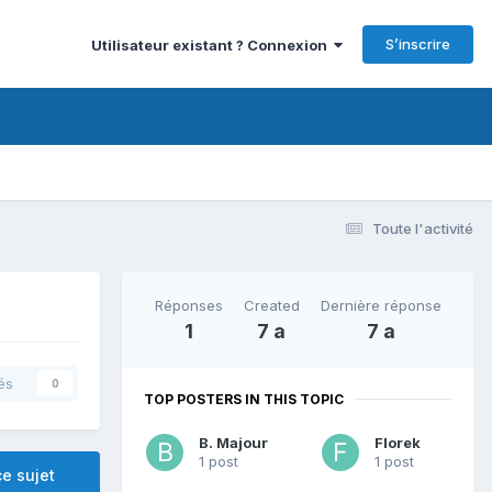
S’inscrire
Utilisateur existant ? Connexion
Toute l'activité
Réponses
Created
Dernière réponse
1
7 a
7 a
és
0
TOP POSTERS IN THIS TOPIC
B. Majour
Florek
1 post
1 post
e sujet