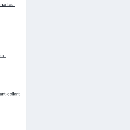
onantes-
no-
ant-collant