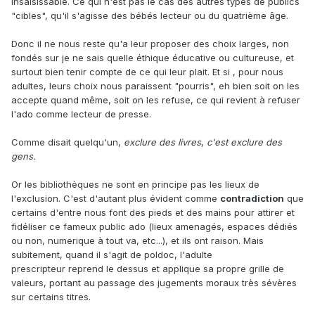
insaisissable. Ce qui n'est pas le cas des autres types de publics
"cibles", qu'il s'agisse des bébés lecteur ou du quatrième âge.
Donc il ne nous reste qu'a leur proposer des choix larges, non
fondés sur je ne sais quelle éthique éducative ou cultureuse, et
surtout bien tenir compte de ce qui leur plait. Et si , pour nous
adultes, leurs choix nous paraissent "pourris", eh bien soit on les
accepte quand même, soit on les refuse, ce qui revient à refuser
l'ado comme lecteur de presse.
Comme disait quelqu'un,
exclure des livres
,
c'est exclure des
gens.
Or les bibliothèques ne sont en principe pas les lieux de
l'exclusion. C'est d'autant plus évident comme
contradiction
que
certains d'entre nous font des pieds et des mains pour attirer et
fidéliser ce fameux public ado (lieux amenagés, espaces dédiés
ou non, numerique à tout va, etc...), et ils ont raison. Mais
subitement, quand il s'agit de poldoc, l'adulte
prescripteur reprend le dessus et applique sa propre grille de
valeurs, portant au passage des jugements moraux très sévères
sur certains titres.