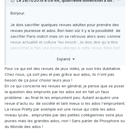
Le 28/11/2019 à 09:46, quatrième dimension a dit :
Bonjour.
Je dois sacrifier quelques revues adultes pour prendre des
revues jeunesse et ados. Bon bien sûr il y a la possibilité de
sacrifier Paris match mais on se retrouve alors avec comme
revue actualité et culture 'les inrock'. Je dois dire qu'a titre
personnel je fais une bonne allergie à cette revue. Mais bon
elle est empruntée énergiquement par une douzaines
Expand
d'adhérents ce qui donne de bonnes statistique. J'ai vu
comme conseil la revue Society. Est ce qu'elle est considéré
Pour ce qui est des revues de jeux vidéo, je suis très dubitative.
comme grand public ?.
Chez nous, ça sort peu et pas grâce aux ados, ils n'ont pas
Par ailleurs quelles revues intéressent les ados.
Est ce
besoin de ça pour choisir leurs jeux !
qu'une revue sur les jeux vidéo est un bon i
En ce qui concerne les revues en général, je pense que se poser
vestissement
? Franchement, je trouve que ce qui a le plus
la question des emprunts par les ados est en fait un faux
de succès c'est surtout les fats boy. Je suis en fin de
problème : au final ils les empruntent peu. Autant acquérir une
carrière et j'ai l'impression que cette histoire de coin ados
revue d'actu ou de société et tant mieux si les ados l'empruntent.
ça va ça vient.en tout cas le coin qu'ils adorent c'est celui
La revue Pretty par exemple est une revue qui cible les ados
des bébés. Même en même temps il n'y a pas de raisons
niveau lycée... empruntée par des petites collégiennes voire plus
que ce coin soit uniquement squatté par les bébés.
jeunes mais les grandes ados, non ! Sans parler de Phosphore ou
du Monde des ados !