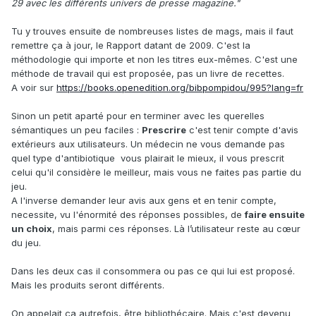
29 avec les différents univers de presse magazine."
Tu y trouves ensuite de nombreuses listes de mags, mais il faut
remettre ça à jour, le Rapport datant de 2009. C'est la
méthodologie qui importe et non les titres eux-mêmes. C'est une
méthode de travail qui est proposée, pas un livre de recettes.
A voir sur
https://books.openedition.org/bibpompidou/995?lang=fr
Sinon un petit aparté pour en terminer avec les querelles
sémantiques un peu faciles :
Prescrire
c'est tenir compte d'avis
extérieurs aux utilisateurs. Un médecin ne vous demande pas
quel type d'antibiotique vous plairait le mieux, il vous prescrit
celui qu'il considère le meilleur, mais vous ne faites pas partie du
jeu.
A l'inverse demander leur avis aux gens et en tenir compte,
necessite, vu l'énormité des réponses possibles, de
faire ensuite
un choix
, mais parmi ces réponses. Là l’utilisateur reste au cœur
du jeu.
Dans les deux cas il consommera ou pas ce qui lui est proposé.
Mais les produits seront différents.
On appelait ça autrefois, être bibliothécaire. Mais c'est devenu