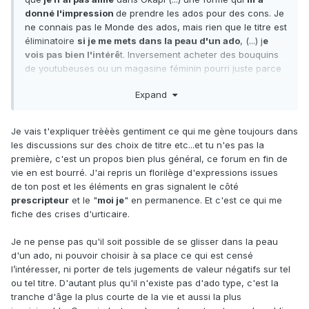
donné l'impression
de prendre les ados pour des cons. Je
ne connais pas le Monde des ados, mais rien que le titre est
éliminatoire
si je me mets dans la peau d'un ado
, (...) j
e
vois pas bien l'intérê
t. Inversement acheter des bouquins
de youtubeuses ou un magasine féminin pourri juste parce
que ça plait et qu'ils n'ont par ailleurs pas grand intérêt,
ça
Expand
me fait pas
mouiller non plus (Heureusement que je travaille
pas en BM!). A ce compte là les bibs devraient être
abonnées à Gala et Voici...(Les abonnements à Auto-moto
Je vais t'expliquer trèèès gentiment ce qui me gène toujours dans
m'ont toujours choquée
...) Il y a peut-être un juste milieu à
les discussions sur des choix de titre etc...et tu n'es pas la
trouver, mais peut-être l'édition ne propose pas ce juste
première, c'est un propos bien plus général, ce forum en fin de
milieu?
J'aime bien regarder Voici
quand je vais chez le
vie en est bourré. J'ai repris un florilège d'expressions issues
médecin, pour autant
je préfère que ma BM soit abonnée à
de ton post et les éléments en gras signalent le côté
autre chose.
prescripteur
et le "
moi je
" en permanence. Et c'est ce qui me
fiche des crises d'urticaire.
Je ne pense pas qu'il soit possible de se glisser dans la peau
d'un ado, ni pouvoir choisir à sa place ce qui est censé
l’intéresser, ni porter de tels jugements de valeur négatifs sur tel
ou tel titre. D'autant plus qu'il n'existe pas d'ado type, c'est la
tranche d'âge la plus courte de la vie et aussi la plus