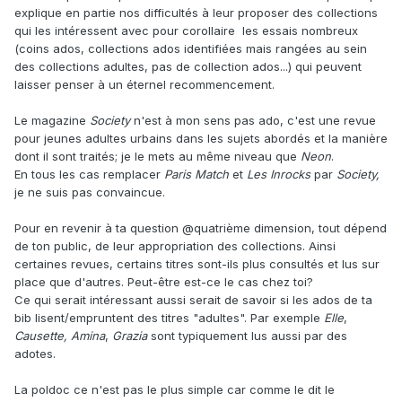
explique en partie nos difficultés à leur proposer des collections
qui les intéressent avec pour corollaire les essais nombreux
(coins ados, collections ados identifiées mais rangées au sein
des collections adultes, pas de collection ados...) qui peuvent
laisser penser à un éternel recommencement.
Le magazine
Society
n'est à mon sens pas ado, c'est une revue
pour jeunes adultes urbains dans les sujets abordés et la manière
dont il sont traités; je le mets au même niveau que
Neon
.
En tous les cas remplacer
Paris Match
et
Les Inrocks
par
Society,
je ne suis pas convaincue.
Pour en revenir à ta question
@quatrième dimension
, tout dépend
de ton public, de leur appropriation des collections. Ainsi
certaines revues, certains titres sont-ils plus consultés et lus sur
place que d'autres. Peut-être est-ce le cas chez toi?
Ce qui serait intéressant aussi serait de savoir si les ados de ta
bib lisent/empruntent des titres "adultes". Par exemple
Elle
,
Causette, Amina
,
Grazia
sont typiquement lus aussi par des
adotes.
La poldoc ce n'est pas le plus simple car comme le dit le