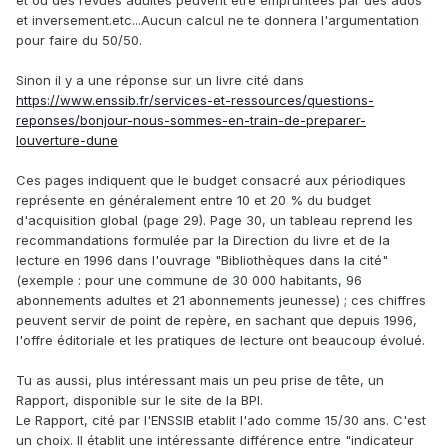
et ou des revues adultes peuvent être empruntées par des ados
et inversement.etc...Aucun calcul ne te donnera l'argumentation
pour faire du 50/50.
Sinon il y a une réponse sur un livre cité dans
https://www.enssib.fr/services-et-ressources/questions-
reponses/bonjour-nous-sommes-en-train-de-preparer-
louverture-dune
Ces pages indiquent que le budget consacré aux périodiques
représente en généralement entre 10 et 20 % du budget
d'acquisition global (page 29). Page 30, un tableau reprend les
recommandations formulée par la Direction du livre et de la
lecture en 1996 dans l'ouvrage "Bibliothèques dans la cité"
(exemple : pour une commune de 30 000 habitants, 96
abonnements adultes et 21 abonnements jeunesse) ; ces chiffres
peuvent servir de point de repère, en sachant que depuis 1996,
l'offre éditoriale et les pratiques de lecture ont beaucoup évolué.
Tu as aussi, plus intéressant mais un peu prise de tête, un
Rapport, disponible sur le site de la BPI.
Le Rapport, cité par l'ENSSIB etablit l'ado comme 15/30 ans. C'est
un choix. Il établit une intéressante différence entre "indicateur