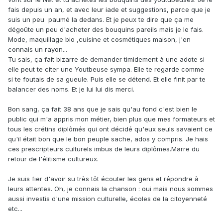
fais depuis un an, et avec leur iade et suggestions, parce que je
suis un peu paumé la dedans. Et je peux te dire que ça me
dégoûte un peu d'acheter des bouquins pareils mais je le fais.
Mode, maquillage bio ,cuisine et cosmétiques maison, j'en
connais un rayon...
Tu sais, ça fait bizarre de demander timidement à une adote si
elle peut te citer une Youtbeuse sympa. Elle te regarde comme
si te foutais de sa gueule. Puis elle se détend. Et elle finit par te
balancer des noms. Et je lui lui dis merci.
Bon sang, ça fait 38 ans que je sais qu'au fond c'est bien le
public qui m'a appris mon métier, bien plus que mes formateurs et
tous les crétins diplômés qui ont décidé qu'eux seuls savaient ce
qu'il était bon que le bon peuple sache, ados y compris. Je hais
ces prescripteurs culturels imbus de leurs diplômes.Marre du
retour de l'élitisme cultureux.
Je suis fier d'avoir su très tôt écouter les gens et répondre à
leurs attentes. Oh, je connais la chanson : oui mais nous sommes
aussi investis d'une mission culturelle, écoles de la citoyenneté
etc...