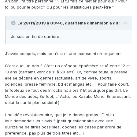
Ah bon, "a titre personnel" ? Et tu fais ce métier pour qui ? Pour
toi ou pour le public? Ou pour les statistiques peut-être ?
Le 28/11/2019 à 09:46, quatrième dimension a dit :
Je suis en fin de carrière
J'avais compris, mais ce n'est ni une excuse ni un argument.
C'est quoi un ado ? C'est un créneau éphémère situé entre 12 et
18 ans (certains vont de 11 à 20 ans). Or, comme toute la presse,
elle se décline en genres (actualité, art de vivre, sports,
sciences, presse féminine, bd et mangas etc....) Pour faire court,
le footeux se fout des Inrocks. Et alors ? Et pourquoi pas Girl, Le
Monde des ados, So foot, L' Actu, ou Kazako Mundi (Intéressant,
celui-là sur le plan sociétal ) .
Une idée révolutionnaire, que je te donne gratos : Et si tu
leur demandais leur avis ? (petit questionnaire avec une
quinzaine de titres possibles, cochez les cases par ordre de
preference, pas plus de trois titres etc....)