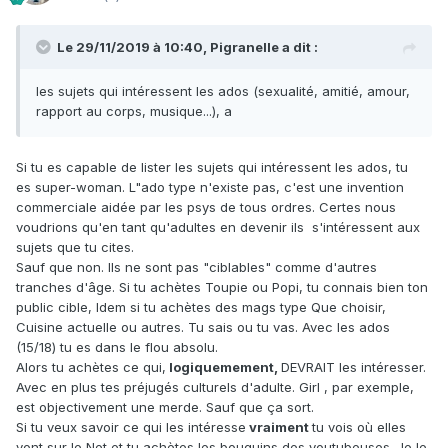
Le 29/11/2019 à 10:40, Pigranelle a dit :
les sujets qui intéressent les ados (sexualité, amitié, amour,
rapport au corps, musique...), a
Si tu es capable de lister les sujets qui intéressent les ados, tu
es super-woman. L"ado type n'existe pas, c'est une invention
commerciale aidée par les psys de tous ordres. Certes nous
voudrions qu'en tant qu'adultes en devenir ils s'intéressent aux
sujets que tu cites.
Sauf que non. Ils ne sont pas "ciblables" comme d'autres
tranches d'âge. Si tu achètes Toupie ou Popi, tu connais bien ton
public cible, Idem si tu achètes des mags type Que choisir,
Cuisine actuelle ou autres. Tu sais ou tu vas. Avec les ados
(15/18) tu es dans le flou absolu.
Alors tu achètes ce qui,
logiquemement,
DEVRAIT les intéresser.
Avec en plus tes préjugés culturels d'adulte. Girl , par exemple,
est objectivement une merde. Sauf que ça sort.
Si tu veux savoir ce qui les intéresse
vraiment
tu vois où elles
vont sur le Net et tu achètes les bouquins des youtubeuses. Je le