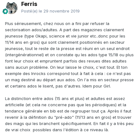
Ferris
Posté(e)
le 29 novembre 2019
Plus sérieusement, chez nous on a fini par refuser la
sectorisation ados/adultes. A part des magazines clairement
jeunesse (type Okapi, science et vie junior etc..donc pour les
11/14 ans en gros) qui sont clairement positionnés en secteur
jeunesse, tout le reste de la presse est réuni en un seul endroit
(intergénérationnel) et on constate qu les ados type 15/18 ou plus
font leur choix et empruntent parfois des revues dites adultes
sans aucun problème. On leur laisse le choix, c'est tout. Et ton
exemple des Inrocks correspond tout à fait à cela : ce n'est pas
un mag destiné au départ aux ados. On l'a mis en secteur presse
et certains ados le lisent, pas d'autres. Idem pour Girl.
La distinction entre ados (15 ans et plus) et adultes est assez
artificielle (et cela ne concerne pas que les périodiques) et la
tendance générale en bib est de regrouper tout ça. Après il faut
revenir à la définition du "pré-ado" (11/13 ans en gros) et trouver
des mags qui les branchent spécifiquement. En fait il y a très peu
de vrai choix possibles dans l'édition à ce niveau là.