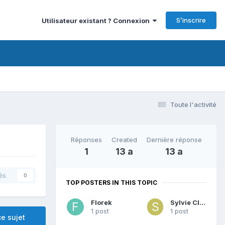
S’inscrire
Utilisateur existant ? Connexion
Toute l'activité
Réponses
Created
Dernière réponse
1
13 a
13 a
és
0
TOP POSTERS IN THIS TOPIC
Florek
Sylvie Clair
1 post
1 post
e sujet