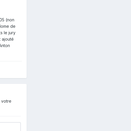
005 (non
plome de
s le jury
t ajouté
'Anton
 votre