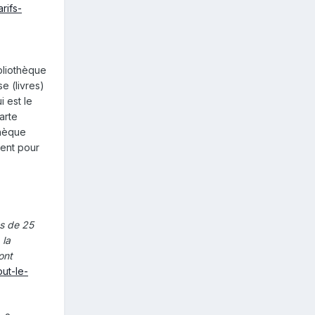
rifs-
ibliothèque
se (livres)
i est le
arte
thèque
ment pour
ns de 25
 la
ont
ut-le-