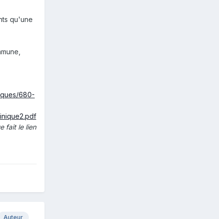
ents qu'une
ommune,
tiques/680-
inique2.pdf
 fait le lien
Auteur