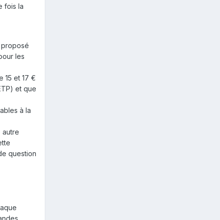
 fois la
s proposé
pour les
 15 et 17 €
ETP) et que
ables à la
 autre
ette
 de question
chaque
randes