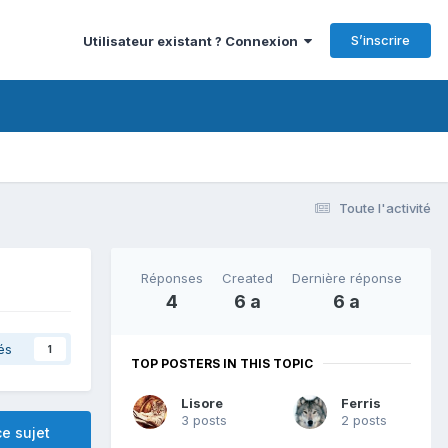
S’inscrire
Utilisateur existant ? Connexion
Toute l'activité
Réponses
Created
Dernière réponse
4
6 a
6 a
és
1
TOP POSTERS IN THIS TOPIC
Lisore
Ferris
3 posts
2 posts
e sujet