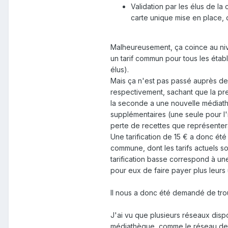
Validation par les élus de la
carte unique mise en place,
Malheureusement, ça coince au niv
un tarif commun pour tous les étab
élus).
Mais ça n'est pas passé auprès des
respectivement, sachant que la pr
la seconde a une nouvelle médiath
supplémentaires (une seule pour l'i
perte de recettes que représentera
Une tarification de 15 € a donc ét
commune, dont les tarifs actuels s
tarification basse correspond à une
pour eux de faire payer plus leurs
Il nous a donc été demandé de trou
J'ai vu que plusieurs réseaux disp
médiathèque, comme le réseau des