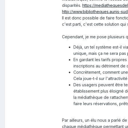
disparités.
https://mediathequesdel
http://www.bibliotheques.aunis-sud.
Il est donc possible de faire fonc
c'est parti, c'est cette solution q
Cependant, je me pose plusieurs qu
Déjà, un tel système est-il v
unique, mais ça ne sera pas 
En gardant les tarifs propre
inscriptions au détriment de 
Concrètement, comment une te
Cela joue-t-il sur l'attractivi
Des usagers peuvent être ten
établissement plus éloigné d
la médiathèque de rattacheme
faire leurs réservations, prêt
Par ailleurs, un élu nous a parlé 
chaque médiathèque permettant uni