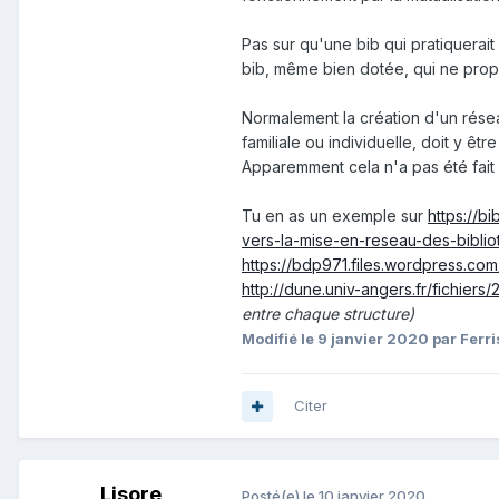
Pas sur qu'une bib qui pratiquerait
bib, même bien dotée, qui ne propo
Normalement la création d'un rése
familiale ou individuelle, doit y êt
Apparemment cela n'a pas été fait
Tu en as un exemple sur
https://b
vers-la-mise-en-reseau-des-bibli
https://bdp971.files.wordpress.co
http://dune.univ-angers.fr/fichie
entre chaque structure)
Modifié
le 9 janvier 2020
par Ferri
Citer
Lisore
Posté(e)
le 10 janvier 2020