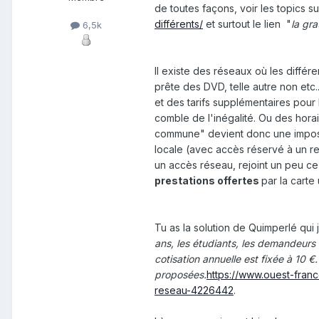
de toutes façons, voir les topics su
différents/
et surtout le lien "
la gra
6,5k
Il existe des réseaux où les différe
prête des DVD, telle autre non etc..
et des tarifs supplémentaires pour l
comble de l'inégalité. Ou des horai
commune" devient donc une impostu
locale (avec accès réservé à un r
un accès réseau, rejoint un peu ce
prestations offertes
par la carte
Tu as la solution de Quimperlé qui
ans, les étudiants, les demandeurs 
cotisation annuelle est fixée à 10 €.
proposées.
https://www.ouest-fran
reseau-4226442
.