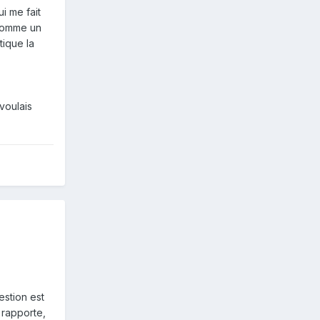
i me fait
 comme un
ique la
voulais
uestion est
e rapporte,