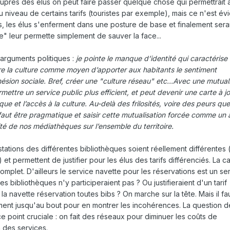
uprès des élus on peut faire passer quelque chose qui permettrait 
u niveau de certains tarifs (touristes par exemple), mais ce n'est é
is, les élus s'enferment dans une posture de base et finalement sera
" leur permette simplement de sauver la face...
 arguments politiques :
je pointe le manque d’identité qui caractérise
dre la culture comme moyen d’apporter aux habitants le sentiment
sion sociale. Bref, créer une "culture réseau" etc...Avec une mutual
mettre un service public plus efficient, et peut devenir une carte à j
e et l’accès à la culture. Au-delà des frilosités, voire des peurs que
l faut être pragmatique et saisir cette mutualisation forcée comme un 
ité de nos médiathèques sur l’ensemble du territoire.
restations des différentes bibliothèques soient réellement différente
 et permettent de justifier pour les élus des tarifs différenciés. La c
plet. D'ailleurs le service navette pour les réservations est un se
 bibliothèques n'y participeraient pas ? Ou justifieraient d'un tarif
a navette réservation toutes bibs ? On marche sur la tête. Mais il fau
ment jusqu'au bout pour en montrer les incohérences. La question d
ce point cruciale : on fait des réseaux pour diminuer les coûts de
n des services.