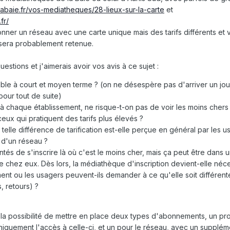
abaie.fr/vos-mediatheques/28-lieux-sur-la-carte
et
fr/
tionner un réseau avec une carte unique mais des tarifs différents e
ui sera probablement retenue.
estions et j'aimerais avoir vos avis à ce sujet
:
iable à court et moyen terme ? (on ne désespère pas d'arriver un jour
pour tout de suite)
s à chaque établissement, ne risque-t-on pas de voir les moins chers
ceux qui pratiquent des tarifs plus élevés ?
lle différence de tarification est-elle perçue en général par les u
té d'un réseau ?
tés de s'inscrire là où c'est le moins cher, mais ça peut être dans 
e chez eux. Dès lors, la médiathèque d'inscription devient-elle né
nt ou les usagers peuvent-ils demander à ce qu'elle soit différent
s, retours) ?
de la possibilité de mettre en place deux types d'abonnements, un pr
quement l'accès à celle-ci, et un pour le réseau, avec un supplém