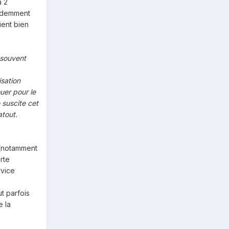
à 2
videmment
ient bien
 souvent
isation
ouer pour le
 suscite cet
atout.
s (notamment
arte
rvice
t parfois
e la