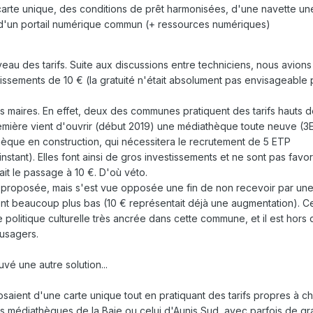
 carte unique, des conditions de prêt harmonisées, d'une navette une
 d'un portail numérique commun (+ ressources numériques)
eau des tarifs.
Suite aux discussions entre techniciens, nous avion
lissements de 10 € (la gratuité n'était absolument pas envisageable 
 maires. En effet, deux des communes pratiquent des tarifs hauts de
emière vient d'ouvrir (début 2019) une médiathèque toute neuve (3
èque en construction, qui nécessitera le recrutement de 5 ETP
nstant). Elles font ainsi de gros investissements et ne sont pas favor
it le passage à 10 €. D'où véto.
é proposée, mais s'est vue opposée une fin de non recevoir par une
ont beaucoup plus bas (10 € représentait déjà une augmentation). C
 politique culturelle très ancrée dans cette commune, et il est hors
 usagers.
vé une autre solution...
osaient d'une carte unique tout en pratiquant des tarifs propres à 
 médiathèques de la Baie ou celui d'Aunis Sud, avec parfois de g