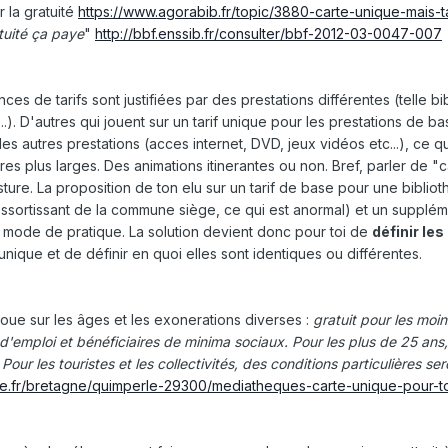
r la gratuité
https://www.agorabib.fr/topic/3880-carte-unique-mais-ta
tuité ça paye
"
http://bbf.enssib.fr/consulter/bbf-2012-03-0047-007
nces de tarifs sont justifiées par des prestations différentes (telle b
..). D'autres qui jouent sur un tarif unique pour les prestations de ba
es autres prestations (acces internet, DVD, jeux vidéos etc...), ce qu
res plus larges. Des animations itinerantes ou non. Bref, parler de "c
re. La proposition de ton elu sur un tarif de base pour une biblio
essortissant de la commune siège, ce qui est anormal) et un supplé
 mode de pratique. La solution devient donc pour toi de
définir les
 unique et de définir en quoi elles sont identiques ou différentes.
 joue sur les âges et les exonerations diverses
:
gratuit pour les moi
d'emploi et bénéficiaires de minima sociaux. Pour les plus de 25 ans,
 Pour les touristes et les collectivités, des conditions particulières ser
ce.fr/bretagne/quimperle-29300/mediatheques-carte-unique-pour-to