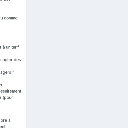
t vu comme
 à un tarif
 capter des
sagers ?
un
cessairement
e (pour
opre à
ent