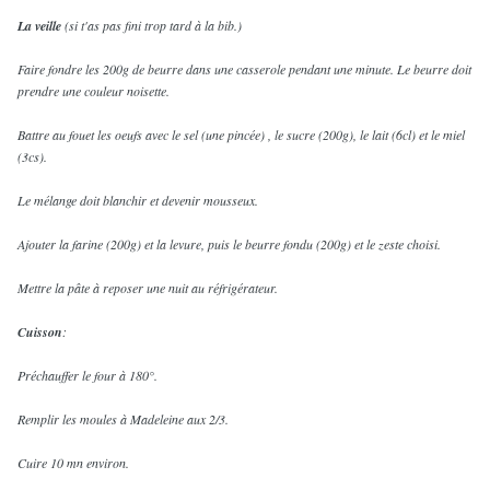
La veille
(si t'as pas fini trop tard à la bib.)
Faire fondre les 200g de beurre dans une casserole pendant une minute. Le beurre doit
prendre une couleur noisette.
Battre au fouet les oeufs avec le sel (une pincée) , le sucre (200g), le lait (6cl) et le miel
(3cs).
Le mélange doit blanchir et devenir mousseux.
Ajouter la farine (200g) et la levure, puis le beurre fondu (200g) et le zeste choisi.
Mettre la pâte à reposer une nuit au réfrigérateur.
Cuisson
:
Préchauffer le four à 180°.
Remplir les moules à Madeleine aux 2/3.
Cuire 10 mn environ.