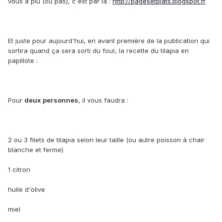
vous a plu (ou pas), c'est par là :
http://pagesetplats.blogspot.fr
Et juste pour aujourd'hui, en avant première de la publication qui
sortira quand ça sera sorti du four, la recette du tilapia en
papillote :
Pour
deux personnes
, il vous faudra :
2 ou 3 filets de tilapia selon leur taille (ou autre poisson à chair
blanche et ferme)
1 citron
huile d'olive
miel