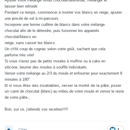
Ajouter votre mélange fondu chocolat/beurre/lait, mélanger et
laisser
bien refroidir.
Pendant ce temps, commencer à monter vos blancs en neige, ajouter
une
pincée de sel à mi-parcours.
Incorporer une bonne cuillère de blancs dans votre mélange
chocolat
afin de le détendre, puis fusionner les appareils
chocolat/blancs en
neige, sans casser les blancs.
Un ch'tit coup de cognac selon votre goût, sachant que cela
parfume
très vite!
Si vous n'avez pas de petits moules à muffins ou à cake en
silicone,
beurrer des moules à soufflé individuels.
Verser votre mélange au 2/3
du moule et enfourner pour exactement 8
minutes à 180°.
Et si vous êtes des insatiables, verser la moitié de la pâte, poser
un
carré de chocolat (blanc) au milieu de votre moule et verser le reste
pâte...
de votre
Bon, sur ce, j'attends vos recettes!!!!!
Citer
1