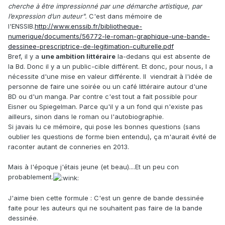
cherche à être impressionné par une démarche artistique, par
l’expression d’un auteur".
C'est dans mémoire de
l'ENSSIB.
http://www.enssib.fr/bibliotheque-
numerique/documents/56772-le-roman-graphique-une-bande-
dessinee-prescriptrice-de-legitimation-culturelle.pdf
Bref, il y a
une ambition littéraire
la-dedans qui est absente de
la Bd. Donc il y a un public-cible différent. Et donc, pour nous, l a
nécessite d'une mise en valeur différente. Il viendrait à l'idée de
personne de faire une soirée ou un café littéraire autour d'une
BD ou d'un manga. Par contre c'est tout a fait possible pour
Eisner ou Spiegelman. Parce qu'il y a un fond qui n'existe pas
ailleurs, sinon dans le roman ou l'autobiographie.
Si javais lu ce mémoire, qui pose les bonnes questions (sans
oublier les questions de forme bien entendu), ça m'aurait évité de
raconter autant de conneries en 2013.
Mais à l'époque j'étais jeune (et beau)....Et un peu con
probablement.
J'aime bien cette formule : C'est un genre de bande dessinée
faite pour les auteurs qui ne souhaitent pas faire de la bande
dessinée.