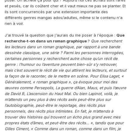
poser. On achète ça pour qui ? Aujourd'hui ces achats sont rares
et pesés, car ils coûtent cher et il vaut mieux ne pas se planter. Et
ils sont concurrencés par une extension importante des
différents genres mangas ados/adultes, même si le contenu n'a
rien à voir.
J'ai trouvé la question que j'aurais du me poser à l'époque :
Que
recherche-t-on dans un roman graphique
?
Que recherchent
les lecteurs dans un roman graphique, par rapport à une bande
dessinée classique, une série ? Parmi les personnes interrogées,
certaines personnes y recherchent autre chose qu’un récit de
genre : l’humour ou l’aventure peuvent bien-sûr s’y retrouver,
mais c’est souvent le récit de vie qui attirent les lecteurs, et surtout
la façon de le raconter, de le mettre en scène. Pour Elisa Laget, «
Généralement, « roman graphique », ça évoque pour moi des
œuvres comme Persepolis, La guerre d’Alan, Maus, et puis l’œuvre
de David B, L’ascension du Haut Mal. Ou bien Lapinot, voilà, je
m’attends un peu plus à des récits axés peut-être plus sur
l’autobiographie, peut-être le reportage, des récits plus
personnels, des récits plus intimistes. En fait, je m’attends à
trouver des histoires qui trouvent un écho plus grand avec mes
propres états d’âmes, et peut-être des récits… », tandis que pour
Gilles Ciment, « Comme dans un roman, comme dans un film, je