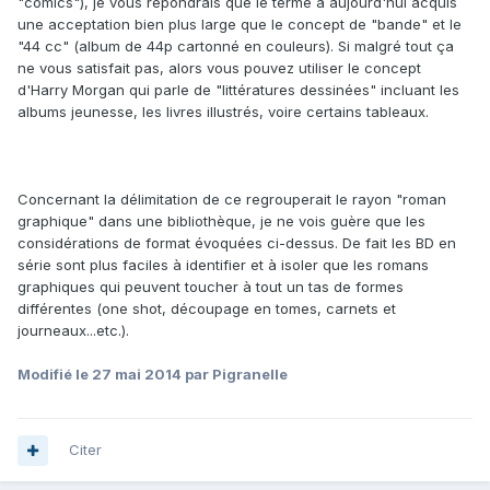
"comics"), je vous répondrais que le terme a aujourd'hui acquis
une acceptation bien plus large que le concept de "bande" et le
"44 cc" (album de 44p cartonné en couleurs). Si malgré tout ça
ne vous satisfait pas, alors vous pouvez utiliser le concept
d'Harry Morgan qui parle de "littératures dessinées" incluant les
albums jeunesse, les livres illustrés, voire certains tableaux.
Concernant la délimitation de ce regrouperait le rayon "roman
graphique" dans une bibliothèque, je ne vois guère que les
considérations de format évoquées ci-dessus. De fait les BD en
série sont plus faciles à identifier et à isoler que les romans
graphiques qui peuvent toucher à tout un tas de formes
différentes (one shot, découpage en tomes, carnets et
journeaux...etc.).
Modifié
le 27 mai 2014
par Pigranelle
Citer