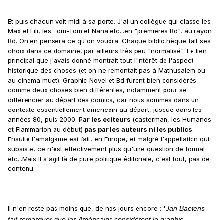
Et puis chacun voit midi à sa porte. J'ai un collègue qui classe les
Max et Lili, les Tom-Tom et Nana etc...en "premieres Bd", au rayon
Bd. On en pensera ce qu'on voudra. Chaque bibliothèque fait ses
choix dans ce domaine, par ailleurs très peu "normalisé". Le lien
principal que j'avais donné montrait tout l'intérêt de l'aspect
historique des choses (et on ne remontait pas à Mathusalem ou
au cinema muet). Graphic Novel et Bd furent bien considérés
comme deux choses bien différentes, notamment pour se
différencier au départ des comics, car nous sommes dans un
contexte essentiellement americain au départ, jusque dans les
années 80, puis 2000.
Par les editeurs
(casterman, les Humanos
et Flammarion au début)
pas par les auteurs ni les publics
.
Ensuite l'amalgame est fait, en Europe, et malgré l'appellation qui
subsiste, ce n'est effectivement plus qu'une question de format
etc...Mais Il s'agit là de pure politique éditoriale, c'est tout, pas de
contenu.
Il n'en reste pas moins que, de nos jours encore : "
Jan Baetens
fait remarquer que les Américains considèrent le
graphic