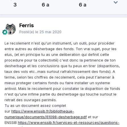
3
6 a
6 a
Ferris
Posté(e)
le 25 mai 2020
Le recolement n'est qu'un instrument, un outil, pour procéder
entre autres au désherbage des fonds. Ton vrai sujet, pour les
elus, (et en principe tu as une deliberation qui definit cette
procedure pour ta collectivité) c'est donc la pertinence de ton
desherbage et les conclusions que tu peux en tirer (disparitions,
taux des vols etc...mais surtout rafraîchissement des fonds). A
terme, selon tes chiffres de recolement, cela peut t'amener à
mieux proteger certains fonds ou faire installer un systeme
antivol. Mais le recolement pour constater la disparition de fonds
n'est qu'une infime partie du desherbage qui touche surtout le
retrait des ouvrages perimés.
Tu as un document assez complet
sur
https://www.enssib.fr/bibliotheque-
numerique/documents/61098-desherbage.pdf
et sur
ENSSIB
https://www.enssib.fr/services-et-ressources/questions-