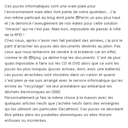
Ces puces informatiques sont une vraie plaie pour
l'environnement mais elles font partie de notre quotidien... J'ai
moi-même participé au blog dont parle
@Ferris
un peu plus haut
et j'ai dénoncé l'aveuglement de nos édiles pour cette solution
"miracle" qui ne l'est pas. Mais bon, impossible de passer à côté
de la RFID !
Chez nous, après n'avoir rien fait pendant des années, j'ai pris le
parti d'arracher les puces des documents destinés au pilon. Pas
ceux que nous tenterons de vendre à la braderie car en effet,
comme le dit
@Epsy
, ça abîme trop les documents. C'est de plus
quasi impossible à faire sur les CD et DVD alors que ce sont les
puces les plus toxiques (puces actives, donc avec une batterie).
Les puces arrachées sont stockées dans un carton et quand
c'est plein je me suis arrangé avec le service informatique
qui les
envoie au "recyclage" via leur prestataire qui embarque les
déchets électroniques en DEEE.
Personnellement je fais la même chose à la maison avec les
quelques articles neufs que j'achète neufs dans des enseignes
qui les utilisent (en particulier Decathlon). Ces puces ne devraient
être jetées dans les poubelles domestiques où elles finiront
enfouies ou incinérées.