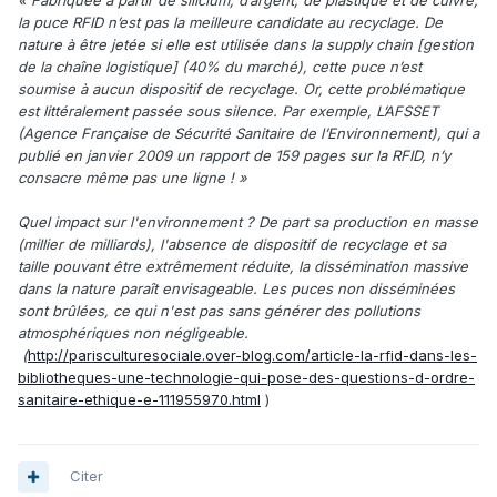
« Fabriquée à partir de silicium, d’argent, de plastique et de cuivre,
la puce RFID n’est pas la meilleure candidate au recyclage. De
nature à être jetée si elle est utilisée dans la supply chain [gestion
de la chaîne logistique] (40% du marché), cette puce n’est
soumise à aucun dispositif de recyclage. Or, cette problématique
est littéralement passée sous silence. Par exemple, L’AFSSET
(Agence Française de Sécurité Sanitaire de l’Environnement), qui a
publié en janvier 2009 un rapport de 159 pages sur la RFID, n’y
consacre même pas une ligne ! »
Quel impact sur l'environnement ? De part sa production en masse
(millier de milliards), l'absence de dispositif de recyclage et sa
taille pouvant être extrêmement réduite, la dissémination massive
dans la nature paraît envisageable. Les puces non disséminées
sont brûlées, ce qui n'est pas sans générer des pollutions
atmosphériques non négligeable.
(
http://parisculturesociale.over-blog.com/article-la-rfid-dans-les-
bibliotheques-une-technologie-qui-pose-des-questions-d-ordre-
sanitaire-ethique-e-111955970.html
)
Citer