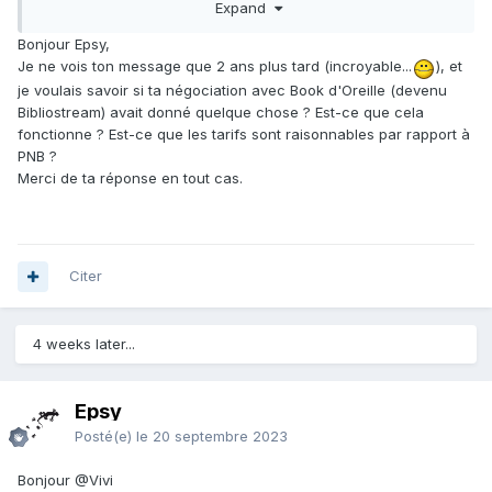
Expand
parait possible de construire une offre (il y a aussi des
livres audio numériques à prix abordables ou gratuits). Je
Bonjour Epsy,
n'en suis qu'à la prise de contact et je n'ai pas encore pu
Je ne vois ton message que 2 ans plus tard (incroyable...
), et
bien tester, mais en tous les cas le système technique m'a
je voulais savoir si ta négociation avec Book d'Oreille (devenu
paru plus simple que PNB et ses multiples failles (gouffres
Bibliostream) avait donné quelque chose ? Est-ce que cela
?!).
fonctionne ? Est-ce que les tarifs sont raisonnables par rapport à
PNB ?
Edit : Et bien sûr, on ne possède pas le titre, on ne le met
Merci de ta réponse en tout cas.
pas sur une clé usb pour le prêter. Outre la crainte du
piratage par les éditeurs, les questions droits et de
rétribution des auteurs se posent
:
ça me semble compliqué
aujourd'hui. C'est un peu comme si au lieu de prêter les
livres, on les donnait systématiquement.
Citer
Epsy.
4 weeks later...
Epsy
Posté(e)
le 20 septembre 2023
Bonjour
@Vivi