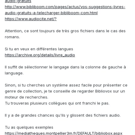
audio-gratuits
http://www.bibliboom.com/pages/actus/vos-suggestions-livres-
audio-gratuits-a-telecharger-bibliboom-com.html
https://www.audiocite.net/?
Attention, ce sont toujours de très gros fichiers dans le cas des
romans.
Si tu en veux en différentes langues
https://archive.org/details/livre_audio
Il suffit de sélectionner le langage dans la colonne de gauche à
language.
Sinon, si tu cherches un système assez facile pour présenter ce
genre de collection, je te conseille de regarder Bibliovox sur un
moteur de recherches.
Tu trouveras plusieurs collègues qui ont franchi le pas.
Il y a de grandes chances qu'ils y glissent des fichiers audio.
Tu as quelques exemples
https://mediatheques.montpellier3m.fr/DEFAULT/bibliobox.aspx