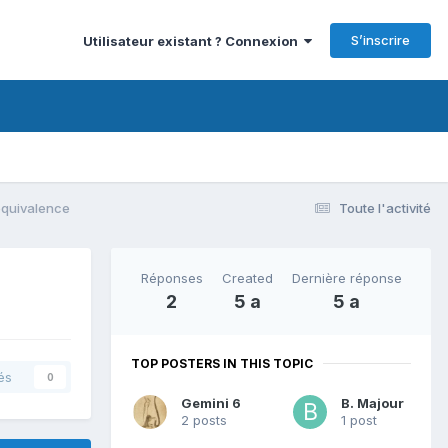
S’inscrire
Utilisateur existant ? Connexion
équivalence
Toute l'activité
Réponses
Created
Dernière réponse
2
5 a
5 a
TOP POSTERS IN THIS TOPIC
és
0
Gemini 6
B. Majour
2 posts
1 post