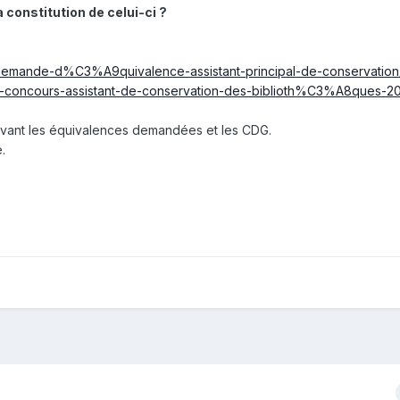
 constitution de celui-ci ?
3-demande-d%C3%A9quivalence-assistant-principal-de-conservation
58-concours-assistant-de-conservation-des-biblioth%C3%A8ques-20
ivant les équivalences demandées et les CDG.
.