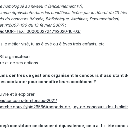
me homologué au niveau 4 (anciennement IV),
omme équivalente dans les conditions fixées par le décret du 13 févr
tés du concours (Musée, Bibliothèque, Archives, Documentation).
et n°2007-196 du 13 février 2007)
:
loda/id/JORFTEXT000000272471/2020-10-03/
s le métier visé, tu as élevé ou élèves trois enfants, etc.
DG organisateurs.
re et de ses options.
quels centres de gestions organisent le concours d'assistant d
les contacter pour connaître leurs conditions ?
suivre et à explorer
om/concours-territoriaux-2021/
erche.gouv.fr/pid26566/rapports-de-jury-de-concours-des-bibliot
 déjà constituer ce dossier d'équivalence, cela a-t-il été concl