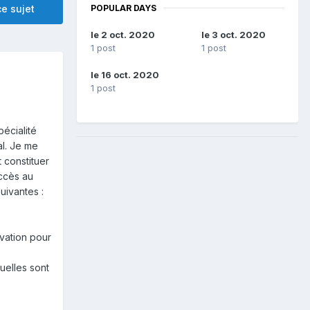
POPULAR DAYS
e sujet
le 2 oct. 2020
le 3 oct. 2020
1 post
1 post
le 16 oct. 2020
1 post
écialité
al. Je me
t constituer
ccès au
 suivantes
:
rvation pour
quelles sont