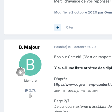
Merci d'avance de vos réponses !
Modifié
le 2 octobre 2020
par Gemi
Citer
B. Majour
Posté(e)
le 3 octobre 2020
Bonjour Gemini6 (C'est en rapport
Y a-t-il une liste arrêtée des 
D'après
Membre
https://www.cdgvar.fr/wp-conten
2,7k
ACPB-C – Mise à jour 16 juin 2020
Page 2/7
Le concours externe d’assistant de
titulaires :