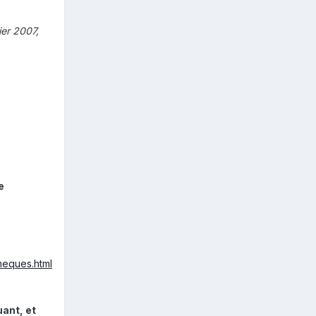
ier 2007,
e
heques.html
uant, et