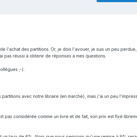
e l'achat des partitions. Or, je dois l'avouer, je suis un peu perdue
i pas réussi à obtenir de réponses à mes questions.
ollègues ;-).
partitions avec notre libraire (en marché), mais j'ai un peu l'impres
 n'est pas considérée comme un livre et de fait, son prix est fixé librem
ait un taux de 6%. Alors que nous pensions qu'une remise à 9% serai