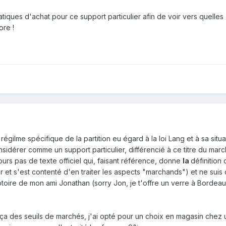
atiques d'achat pour ce support particulier afin de voir vers quelles
ore !
égilme spécifique de la partition eu égard à la loi Lang et à sa situa
nsidérer comme un support particulier, différencié à ce titre du mar
jours pas de texte officiel qui, faisant référence, donne
la
définition d
ir et s'est contenté d'en traiter les aspects "marchands") et ne sui
toire de mon ami Jonathan (sorry Jon, je t'offre un verre à Bordea
 des seuils de marchés, j'ai opté pour un choix en magasin chez 