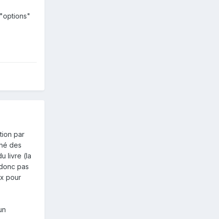
 "options"
tion par
ché des
u livre (la
s donc pas
ux pour
un