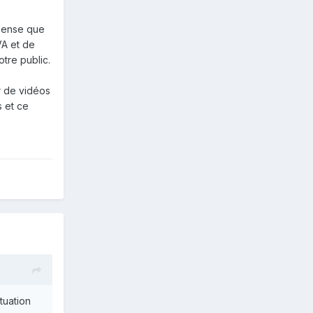
 pense que
VA et de
otre public.
r de vidéos
s et ce
tuation