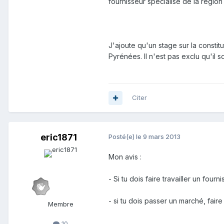
fournisseur spécialisé de la régio
J'ajoute qu'un stage sur la constit
Pyrénées. Il n'est pas exclu qu'il s
Citer
eric1871
Posté(e)
le 9 mars 2013
Mon avis :
- Si tu dois faire travailler un four
- si tu dois passer un marché, fair
Membre
10