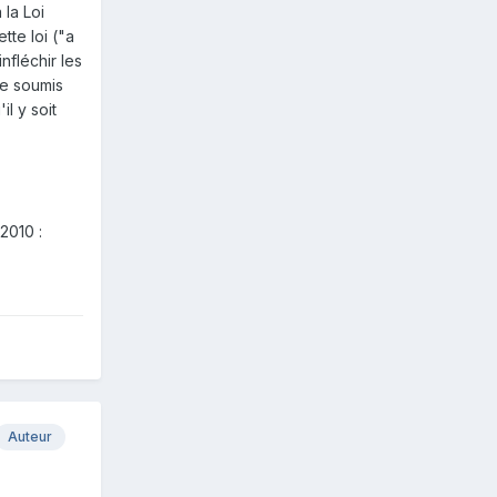
 la Loi
te loi ("a
nfléchir les
re soumis
il y soit
2010 :
Auteur