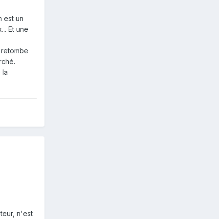
n est un
.. Et une
n retombe
rché.
 la
teur, n'est