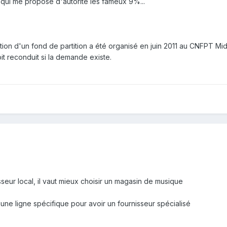
n qui me propose d'autorité les fameux 9%...
ution d'un fond de partition a été organisé en juin 2011 au CNFPT Mid
oit reconduit si la demande existe.
nisseur local, il vaut mieux choisir un magasin de musique
e une ligne spécifique pour avoir un fournisseur spécialisé