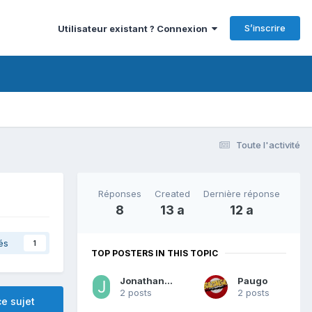
S’inscrire
Utilisateur existant ? Connexion
Toute l'activité
Réponses
Created
Dernière réponse
8
13 a
12 a
és
1
TOP POSTERS IN THIS TOPIC
Jonathan Garry
Paugo
2 posts
2 posts
e sujet