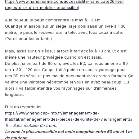
https://www.handinorme.com/accessibilite-handicap/26-les-
regles-d-or-d-un-mobilier-accessible
)
A la rigueur, je peux comprendre le max à 1,30 m.
Quand je m'assois sur un siège, si je dois saisir un livre à 1,30
mètre, je peux le recevoir sur la tête, avec tous ceux à côté.
(Pareil pour les enfants)
Mais, assis sur un siège, j'ai tout à fait accès à 70 cm. Et c'est
même une hauteur privilégiée quand on est assis.
De plus, si on part de 90 cm, avec les BD, ça nous amène à 90
cm + 30 = 120 cm. Ce qui fait à peine un seul rayonnage pour
des BD en série, et pas mal de documentaires grands formats. Ça
va être une véritable hécatombe si vous en avez beaucoup. Ou
alors il va falloir étendre vos rayonnages sur d'immenses
longueurs.
Et si on regarde ici
https://www.handicap-info.fr/amenagement-de-
lhabitat/amenagement-des-pieces-de-lunite-de-vie/rangements/
1) Sans mobilité du tronc,
La zone la plus accessible est celle comprise entre 50 cm et 1 m
de hauteur.