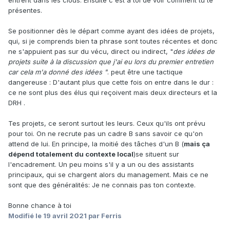
entrent dans les clous. Ensuite c'est à toi de voir comment tu te
présentes.
Se positionner dès le départ comme ayant des idées de projets,
qui, si je comprends bien ta phrase sont toutes récentes et donc
ne s'appuient pas sur du vécu, direct ou indirect, "
des idées de
projets suite à la discussion que j'ai eu lors du premier entretien
car cela m'a donné des idées "
.
peut être une tactique
dangereuse : D'autant plus que cette fois on entre dans le dur :
ce ne sont plus des élus qui reçoivent mais deux directeurs et la
DRH .
Tes projets, ce seront surtout les leurs. Ceux qu'ils ont prévu
pour toi. On ne recrute pas un cadre B sans savoir ce qu'on
attend de lui. En principe, la moitié des tâches d'un B (
mais ça
dépend totalement du contexte local
)se situent sur
l'encadrement. Un peu moins s'il y a un ou des assistants
principaux, qui se chargent alors du management. Mais ce ne
sont que des généralités: Je ne connais pas ton contexte.
Bonne chance à toi
Modifié
le 19 avril 2021
par Ferris