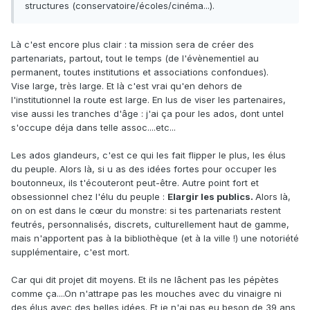
structures (conservatoire/écoles/cinéma...).
Là c'est encore plus clair : ta mission sera de créer des
partenariats, partout, tout le temps (de l'évènementiel au
permanent, toutes institutions et associations confondues).
Vise large, très large. Et là c'est vrai qu'en dehors de
l'institutionnel la route est large. En lus de viser les partenaires,
vise aussi les tranches d'âge : j'ai ça pour les ados, dont untel
s'occupe déja dans telle assoc....etc...
Les ados glandeurs, c'est ce qui les fait flipper le plus, les élus
du peuple. Alors là, si u as des idées fortes pour occuper les
boutonneux, ils t'écouteront peut-être. Autre point fort et
obsessionnel chez l'élu du peuple :
Elargir les publics.
Alors là,
on on est dans le cœur du monstre: si tes partenariats restent
feutrés, personnalisés, discrets, culturellement haut de gamme,
mais n'apportent pas à la bibliothèque (et à la ville !) une notoriété
supplémentaire, c'est mort.
Car qui dit projet dit moyens. Et ils ne lâchent pas les pépètes
comme ça....On n'attrape pas les mouches avec du vinaigre ni
des élus avec des belles idées. Et je n'ai pas eu beson de 39 ans