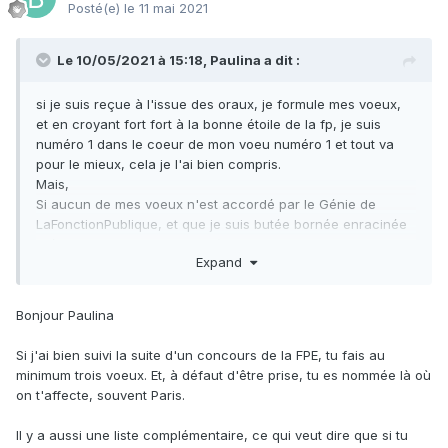
Posté(e)
le 11 mai 2021
Le 10/05/2021 à 15:18, Paulina a dit :
si je suis reçue à l'issue des oraux, je formule mes voeux,
et en croyant fort fort à la bonne étoile de la fp, je suis
numéro 1 dans le coeur de mon voeu numéro 1 et tout va
pour le mieux, cela je l'ai bien compris.
Mais,
Si aucun de mes voeux n'est accordé par le Génie de
LaFonctionPublique, et que je suis butée bornée enracinée
irréductible et que je refuse (j'ai bien compris dans les
Expand
posts du forum que c'était fort déconseillé, mais
imaginons), alors je perds cette chose qui s'appelle "le
bénéfice du concours" ? c'est bien cela ?
Bonjour Paulina
Si j'ai bien suivi la suite d'un concours de la FPE, tu fais au
minimum trois voeux. Et, à défaut d'être prise, tu es nommée là où
on t'affecte, souvent Paris.
Il y a aussi une liste complémentaire, ce qui veut dire que si tu