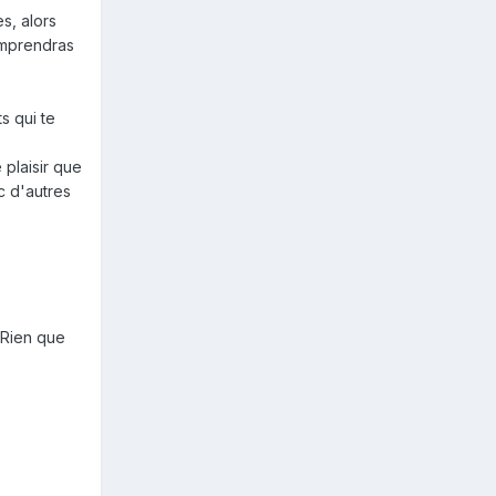
s, alors
comprendras
s qui te
 plaisir que
c d'autres
. Rien que