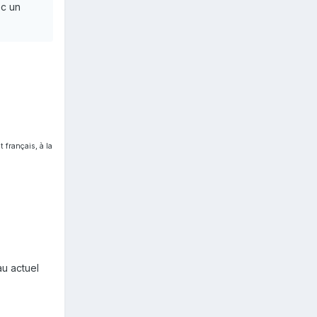
ec un
t français, à la
au actuel