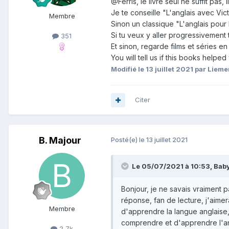
@Ferris
, le livre seul ne suffit pa
Je te conseille "L'anglais avec Victo
Membre
Sinon un classique "L'anglais pou
Si tu veux y aller progressivement 
351
Et sinon, regarde films et séries en 
You will tell us if this books helped
Modifié
le 13 juillet 2021
par Lieme
Citer
B. Majour
Posté(e)
le 13 juillet 2021
Le 05/07/2021 à 10:53, Baby
Bonjour, je ne savais vraiment 
réponse, fan de lecture, j'aimer
Membre
d'apprendre la langue anglaise,
comprendre et d'apprendre l'ang
2,7k