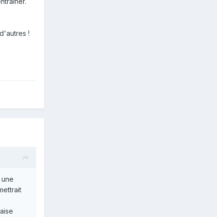
ntraîner.
d'autres !
r une
ettrait
laise