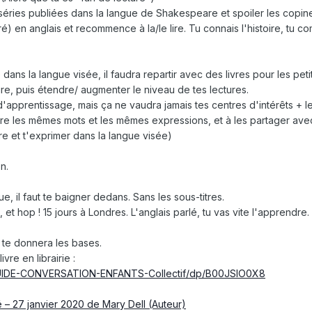
 séries publiées dans la langue de Shakespeare et spoiler les copine
éré) en anglais et recommence à la/le lire. Tu connais l'histoire, tu 
 dans la langue visée, il faudra repartir avec des livres pour les petit
e, puis étendre/ augmenter le niveau de tes lectures.
'apprentissage, mais ça ne vaudra jamais tes centres d'intérêts + le
core les mêmes mots et les mêmes expressions, et à les partager ave
ire et t'exprimer dans la langue visée)
n.
e, il faut te baigner dedans. Sans les sous-titres.
, et hop ! 15 jours à Londres. L'anglais parlé, tu vas vite l'apprendre
 te donnera les bases.
ivre en librairie
:
GUIDE-CONVERSATION-ENFANTS-Collectif/dp/B00JSIO0X8
é – 27 janvier 2020 de Mary Dell (Auteur)