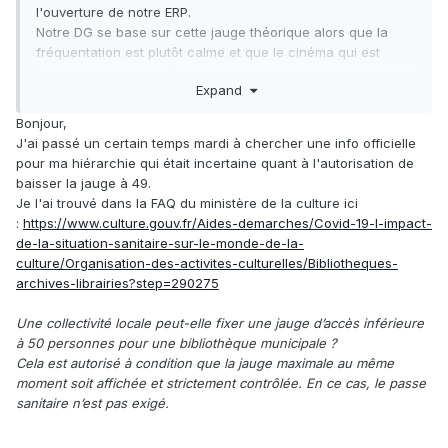
l'ouverture de notre ERP.
Notre DG se base sur cette jauge théorique alors que la
fréquentation est plutôt calme et que le cinéma qui est
municipal a la jauge à 49 spectateurs pour certaines
Expand
séances.
Cette exception accordée par la Direction Générale de la
Bonjour,
Santé aux cinémas et théâtres est-elle valable pour les
J'ai passé un certain temps mardi à chercher une info officielle
bibliothèques ?
pour ma hiérarchie qui était incertaine quant à l'autorisation de
baisser la jauge à 49.
Je l'ai trouvé dans la FAQ du ministère de la culture ici
:
https://www.culture.gouv.fr/Aides-demarches/Covid-19-l-impact-
de-la-situation-sanitaire-sur-le-monde-de-la-
culture/Organisation-des-activites-culturelles/Bibliotheques-
archives-librairies?step=290275
Une collectivité locale peut-elle fixer une jauge d’accès inférieure
à 50 personnes pour une bibliothèque municipale ?
Cela est autorisé à condition que la jauge maximale au même
moment soit affichée et strictement contrôlée. En ce cas, le passe
sanitaire n’est pas exigé.