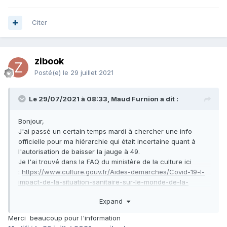
Citer
zibook
Posté(e)
le 29 juillet 2021
Le 29/07/2021 à 08:33, Maud Furnion a dit :
Bonjour,
J'ai passé un certain temps mardi à chercher une info
officielle pour ma hiérarchie qui était incertaine quant à
l'autorisation de baisser la jauge à 49.
Je l'ai trouvé dans la FAQ du ministère de la culture ici
:
https://www.culture.gouv.fr/Aides-demarches/Covid-19-l-
impact-de-la-situation-sanitaire-sur-le-monde-de-la-
culture/Organisation-des-activites-
Expand
culturelles/Bibliotheques-archives-librairies?step=290275
Merci beaucoup pour l'information
Une collectivité locale peut-elle fixer une jauge d’accès