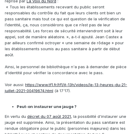
reprise par
La Voix du Nord
:
« Tous les établissements recevant du public seront
responsables du contrôle du fait que leurs clients ont bien un
pass sanitaire mais tout ce qui est question de la vérification de
l’identité, ça, nous considérons que ce n’est pas de leur
responsabilité. Les forces de sécurité interviendront soit à leur
appel, soit de manière aléatoire. », a-t-il ajouté. Jean Castex a
par ailleurs confirmé octroyer « une semaine de rôdage » pour
les établissements soumis au pass sanitaire à partir de début
août.
Ainsi, le personnel de bibliothèque n'a pas à demander de pièce
d'identité pour vérifier la concordance avec le pass.
Voir aussi:
https://www.tf1.fr/tf1/jt-13h/videos/le-13-heures-du-21-
juillet-2021-00419674.html
(à 17'17).
Peut-on instaurer une jauge ?
En vertu du
décret du 07 août 2021
, la possibilité d'instaurer une
jauge est supprimée. Ainsi, la présentation du pass sanitaire est
rendue obligatoire pour le public (personnes majeures) dans les