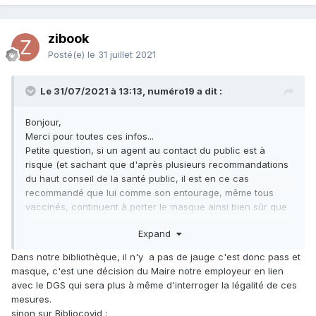
zibook
Posté(e)
le 31 juillet 2021
Le 31/07/2021 à 13:13, numéro19 a dit :
Bonjour,
Merci pour toutes ces infos...
Petite question, si un agent au contact du public est à
risque (et sachant que d'après plusieurs recommandations
du haut conseil de la santé public, il est en ce cas
recommandé que lui comme son entourage, même tous
vaccinés, continuent à porter le masque ainsi bien sûr que
les autres mesures barrières), cela veut donc dire qu'au
Expand
sein de la bibliothèque, et ce même si le pass sanitaire y est
en vigueur, il faudrait pour protéger cet agent, ne pas lever
Dans notre bibliothèque, il n'y a pas de jauge c'est donc pass et
l'obligation du port du masque...
masque, c'est une décision du Maire notre employeur en lien
A votre avis, est-ce-qu'un responsable de bibliothèque
avec le DGS qui sera plus à même d'interroger la légalité de ces
accepterait d'imposer cela au public qui potentiellement se
mesures.
sentirait donc doublement contraint (masque + pass) ? Et si
sinon sur Bibliocovid :