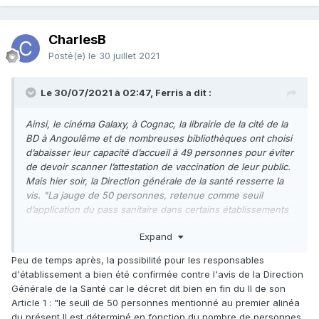
CharlesB
Posté(e)
le 30 juillet 2021
Le 30/07/2021 à 02:47, Ferris a dit :
Ainsi, le cinéma Galaxy, à Cognac, la librairie de la cité de la
BD à Angoulême et de nombreuses bibliothèques ont choisi
d’abaisser leur capacité d’accueil à 49 personnes pour éviter
de devoir scanner l’attestation de vaccination de leur public.
Mais hier soir, la Direction générale de la santé resserre la
vis. "La jauge de 50 personnes, retenue comme seuil
d’application du pass sanitaire dans certains établissements
recevant du public (ERP), est déterminée en fonction de la
Expand
capacité d’accueil de cet ERP et non en fonction de
l’occupation réelle des lieux", explique l’administration dans
Peu de temps après, la possibilité pour les responsables
plusieurs médias nationaux. En clair, l
e pass est obligatoire à
d'établissement a bien été confirmée contre l'avis de la Direction
partir du moment où le lieu peut recevoir plus de
Générale de la Santé car le décret dit bien en fin du II de son
50 personnes, peut-importe si seuls trois visiteurs se sont
Article 1 : "le seuil de 50 personnes mentionné au premier alinéa
déplacés.
du présent II est déterminé en fonction du nombre de personnes