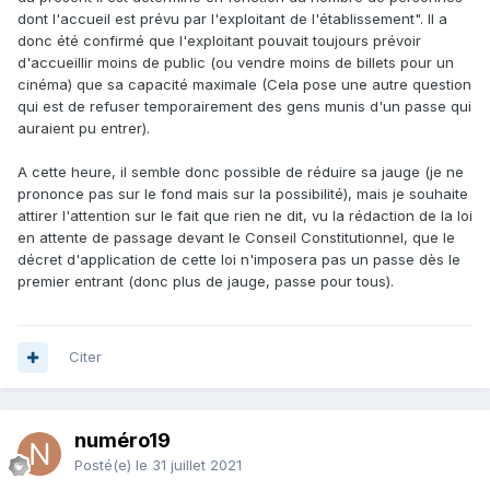
https://www.charentelibre.fr/2021/07/22/confusion-autour-
dont l'accueil est prévu par l'exploitant de l'établissement". Il a
de-la-jauge-a-49-personnes-pour-echapper-au-pass-
donc été confirmé que l'exploitant pouvait toujours prévoir
sanitaire,3774344.php
d'accueillir moins de public (ou vendre moins de billets pour un
cinéma) que sa capacité maximale (Cela pose une autre question
qui est de refuser temporairement des gens munis d'un passe qui
auraient pu entrer).
A cette heure, il semble donc possible de réduire sa jauge (je ne
prononce pas sur le fond mais sur la possibilité), mais je souhaite
attirer l'attention sur le fait que rien ne dit, vu la rédaction de la loi
en attente de passage devant le Conseil Constitutionnel, que le
décret d'application de cette loi n'imposera pas un passe dès le
premier entrant (donc plus de jauge, passe pour tous).
Citer
numéro19
Posté(e)
le 31 juillet 2021