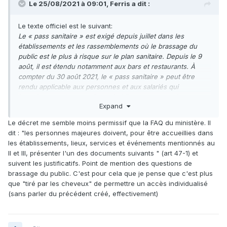
Le 25/08/2021 à 09:01, Ferris a dit :
Le texte officiel est le suivant:
Le « pass sanitaire » est exigé depuis juillet dans les
établissements et les rassemblements où le brassage du
public est le plus à risque sur le plan sanitaire. Depuis le 9
août, il est étendu notamment aux bars et restaurants. À
compter du 30 août 2021, le « pass sanitaire » peut être
rendu applicable aux personnes et aux salariés qui
interviennent dans ces lieux, établissements, services ou
Expand
événements.
https://www.gouvernement.fr/pass-sanitaire-
toutes-les-reponses-a-vos-questions
Le décret me semble moins permissif que la FAQ du ministère. Il
dit : "les personnes majeures doivent, pour être accueillies dans
Dans le cadre d'un
accueil individualisé
, sur rendez-vous
les établissements, lieux, services et événements mentionnés au
par exemple, donc sans
"brassage du public"
et hors des
II et III, présenter l'un des documents suivants " (art 47-1) et
horaires "tous publics", le maire peut autoriser ce genre de
suivent les justificatifs. Point de mention des questions de
pratique. Evidemment on sait tous que les élus ont une forte
brassage du public. C'est pour cela que je pense que c'est plus
tendance à éviter de créer des situations exceptionnelles,
que "tiré par les cheveux" de permettre un accès individualisé
ne serait-ce que pour se protéger du risque pénal. Par
(sans parler du précédent créé, effectivement)
ailleurs une exception peut en entrainer d'autres. Mais
théoriquement c'est possible.