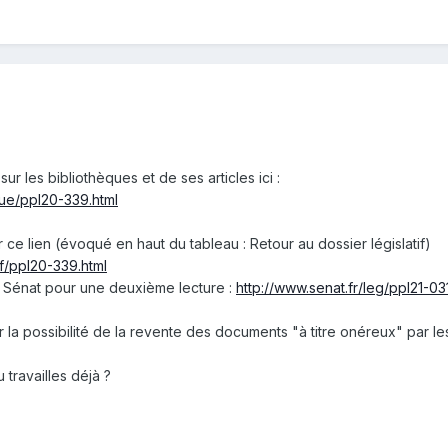
 sur les bibliothèques et de ses articles ici
:
que/ppl20-339.html
sur ce lien (évoqué en haut du tableau : Retour au dossier législatif)
if/ppl20-339.html
au Sénat pour une deuxième lecture :
http://www.senat.fr/leg/ppl21-031
 la possibilité de la revente des documents "à titre onéreux" par le
 travailles déjà ?