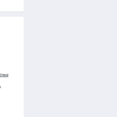
.html
s