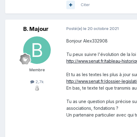
Citer
B. Majour
Posté(e)
le 20 octobre 2021
Bonjour Alex332908
Tu peux suivre l'évolution de la loi
http://www.senat.fr/tableau-histori
Membre
Et tu as les textes les plus à jour 
http://www.senat.fr/dossier-legislat
2,7k
En bas, te texte tel que transmis 
Tu as une question plus précise sur
associations, fondations ?
Un partenaire particulier avec qui tu