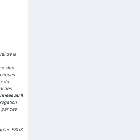
ral de la
cs, des
othèques
oi du
al des
nnées au II
rogation
 par ces
 agréée ESUS