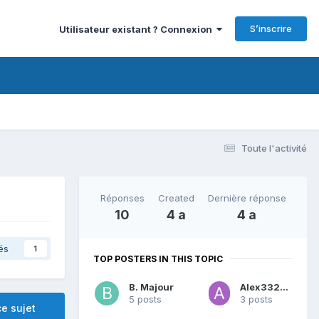
S’inscrire
Utilisateur existant ? Connexion
Toute l'activité
Réponses
Created
Dernière réponse
10
4 a
4 a
és
1
TOP POSTERS IN THIS TOPIC
B. Majour
Alex332908
5 posts
3 posts
e sujet