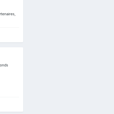
rtenaires,
fonds