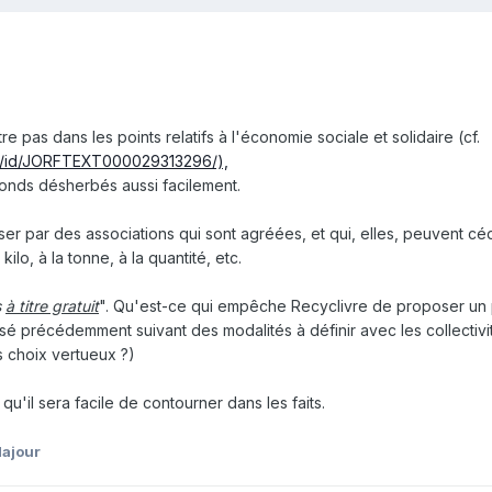
re pas dans les points relatifs à l'économie sociale et solidaire (cf.
oda/id/JORFTEXT000029313296/),
 fonds désherbés aussi facilement.
er par des associations qui sont agréées, et qui, elles, peuvent cé
kilo, à la tonne, à la quantité, etc.
s
à titre gratuit
". Qu'est-ce qui empêche Recyclivre de proposer un
récédemment suivant des modalités à définir avec les collectivité
s choix vertueux ?)
 qu'il sera facile de contourner dans les faits.
Majour