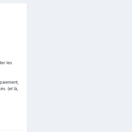
der les
 paiement,
s. (et là,