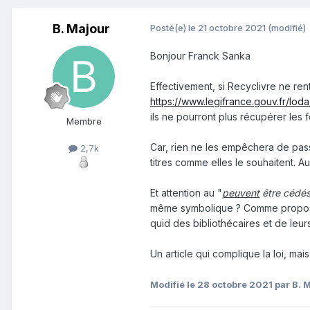
B. Majour
Posté(e)
le 21 octobre 2021
(modifié)
Bonjour Franck Sanka
Effectivement, si Recyclivre ne rent
https://www.legifrance.gouv.fr/l
ils ne pourront plus récupérer les
Membre
Car, rien ne les empêchera de pass
2,7k
titres comme elles le souhaitent. Au 
Et attention au "
peuvent
être cédé
même symbolique ? Comme proposé p
quid des bibliothécaires et de leur
Un article qui complique la loi, mais
Modifié
le 28 octobre 2021
par B. 