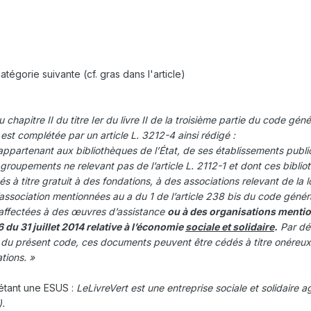
atégorie suivante (cf. gras dans l'article)
chapitre II du titre Ier du livre II de la troisième partie du code géné
st complétée par un article L. 3212-4 ainsi rédigé :
appartenant aux bibliothèques de l’État, de ses établissements publi
urs groupements ne relevant pas de l’article L. 2112-1 et dont ces bibli
s à titre gratuit à des fondations, à des associations relevant de la l
 d’association mentionnées au a du 1 de l’article 238 bis du code génér
 affectées à des œuvres d’assistance
ou à des organisations mentio
56 du 31 juillet 2014 relative à l’économie
sociale et solidaire
.
Par dé
3 du présent code, ces documents peuvent être cédés à titre onéreux
tions. »
t étant une ESUS
:
LeLivreVert est une entreprise sociale et solidaire
).