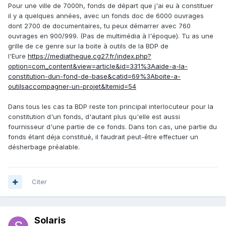
Pour une ville de 7000h, fonds de départ que j'ai eu à constituer
il y a quelques années, avec un fonds doc de 6000 ouvrages
dont 2700 de documentaires, tu peux démarrer avec 760
ouvrages en 900/999. (Pas de multimédia à l'époque). Tu as une
grille de ce genre sur la boite à outils de la BDP de
l'Eure
https://mediatheque.cg27.fr/index.php?
option=com_content&view=article&id=331%3Aaide-a-la-
constitution-dun-fond-de-base&catid=69%3Aboite-a-
outilsaccompagner-un-projet&Itemid=54
Dans tous les cas ta BDP reste ton principal interlocuteur pour la
constitution d'un fonds, d'autant plus qu'elle est aussi
fournisseur d'une partie de ce fonds. Dans ton cas, une partie du
fonds étant déja constitué, il faudrait peut-être effectuer un
désherbage préalable.
Citer
Solaris