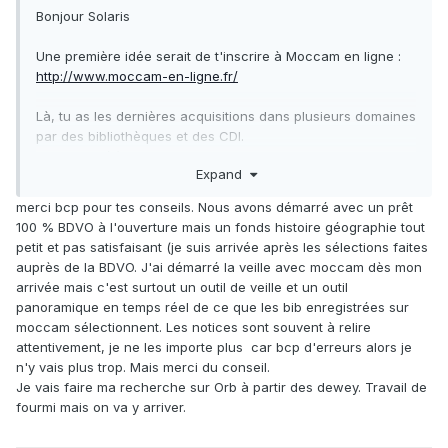
Bonjour Solaris
Une première idée serait de t'inscrire à Moccam en ligne :
http://www.moccam-en-ligne.fr/
Là, tu as les dernières acquisitions dans plusieurs domaines
par des bibliothèques et des CDI.
Tu auras déjà de quoi constituer un fonds avec des titres
Expand
actuels.
merci bcp pour tes conseils. Nous avons démarré avec un prêt
Pour le fonds de base, demande à ta BDP (ou regarde leur
100 % BDVO à l'ouverture mais un fonds histoire géographie tout
catalogue).
petit et pas satisfaisant (je suis arrivée après les sélections faites
D'abord sur ce qu'ils peuvent te prêter (ce qui te permettra
auprès de la BDVO. J'ai démarré la veille avec moccam dès mon
d'emprunter les titres et de les tester auprès de ton public)
arrivée mais c'est surtout un outil de veille et un outil
Ensuite, ils peuvent t'orienter vers le type de fonds
panoramique en temps réel de ce que les bib enregistrées sur
classique ou de base.
moccam sélectionnent. Les notices sont souvent à relire
attentivement, je ne les importe plus car bcp d'erreurs alors je
A défaut, regarde les catalogues de
quelques grosses
n'y vais plus trop. Mais merci du conseil.
bibliothèques
Je vais faire ma recherche sur Orb à partir des dewey. Travail de
fourmi mais on va y arriver.
Exemple, celui de Limoges
https://catalogue-koha-bfm.limoges.fr/cgi-bin/koha/opac-