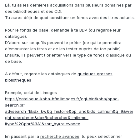
Là, tu as les dernières acquisitions dans plusieurs domaines par
des bibliothèques et des CDI.
Tu auras déjà de quoi constituer un fonds avec des titres actuels.
Pour le fonds de base, demande à ta BDP (ou regarde leur
catalogue).
D'abord sur ce qu'ils peuvent te prêter (ce qui te permettra
d'emprunter les titres et de les tester auprès de ton public)
Ensuite, ils peuvent t'orienter vers le type de fonds classique ou
de base.
A défaut, regarde les catalogues de
quelques grosses
bibliothèques
Exemple, celui de Limoges
https://catalogue-koha-bfm.limoges.fr/cgi-bin/koha/opac-
search.pl?
advsearch=1&idx=kw&q=histoire&op=and&idx=callnum&q=9&wei
ght_search=on&do=Rechercher&limit=mc-
itype%2Cphr%3A1&sort_by=relevance
En passant par la
recherche avancée
, tu peux sélectionner