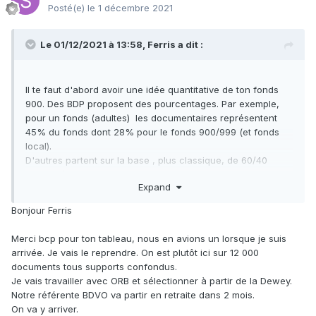
Posté(e)
le 1 décembre 2021
Le 01/12/2021 à 13:58, Ferris a dit :
Il te faut d'abord avoir une idée quantitative de ton fonds
900. Des BDP proposent des pourcentages. Par exemple,
pour un fonds (adultes) les documentaires représentent
45% du fonds dont 28% pour le fonds 900/999 (et fonds
local).
D'autres partent sur la base , plus classique, de 60/40
(adultes/jeunesse) et un fonds doc adultes de 35% au lieu
Expand
de 45%. Mais globalement on reste dans ces proportions.
Bonjour Ferris
Pour une ville de 7000h, fonds de départ que j'ai eu à
Merci bcp pour ton tableau, nous en avions un lorsque je suis
constituer il y a quelques années, avec un fonds doc de
arrivée. Je vais le reprendre. On est plutôt ici sur 12 000
6000 ouvrages dont 2700 de documentaires, tu peux
documents tous supports confondus.
démarrer avec 760 ouvrages en 900/999. (Pas de
Je vais travailler avec ORB et sélectionner à partir de la Dewey.
multimédia à l'époque). Tu as une grille de ce genre sur la
Notre référente BDVO va partir en retraite dans 2 mois.
boite à outils de la BDP de
On va y arriver.
l'Eure
https://mediatheque.cg27.fr/index.php?