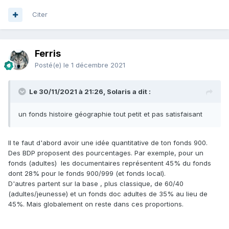
search.pl?
advsearch=1&idx=kw&q=histoire&op=and&idx=callnum&q=9
Citer
&weight_search=on&do=Rechercher&limit=mc-
itype%2Cphr%3A1&sort_by=relevance
Ferris
En passant par la
recherche avancée
, tu peux sélectionner
Posté(e)
le 1 décembre 2021
le sujet
:
histoire
Et (par exemple) l'année de publication, avec une
fourchette. (2019-2021)
Le 30/11/2021 à 21:26, Solaris a dit :
Tu auras une liste conséquente. Attention à destination d'un
un fonds histoire géographie tout petit et pas satisfaisant
public grosse ville, mais tu auras surtout les collections et
les éditeurs qui peuvent te renvoyer vers des pistes
intéressantes et plus adaptées à ton public.
Il te faut d'abord avoir une idée quantitative de ton fonds 900.
Des BDP proposent des pourcentages. Par exemple, pour un
Bonne recherches à toi.
fonds (adultes) les documentaires représentent 45% du fonds
dont 28% pour le fonds 900/999 (et fonds local).
D'autres partent sur la base , plus classique, de 60/40
(adultes/jeunesse) et un fonds doc adultes de 35% au lieu de
45%. Mais globalement on reste dans ces proportions.