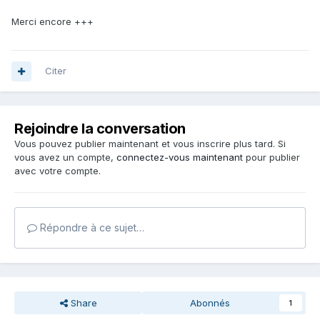
option=com_content&view=article&id=331%3Aaide-a-la-
Merci encore +++
constitution-dun-fond-de-base&catid=69%3Aboite-a-
outilsaccompagner-un-projet&Itemid=54
Dans tous les cas ta BDP reste ton principal interlocuteur
Citer
pour la constitution d'un fonds, d'autant plus qu'elle est
aussi fournisseur d'une partie de ce fonds. Dans ton cas,
une partie du fonds étant déja constitué, il faudrait peut-
Rejoindre la conversation
être effectuer un désherbage préalable.
Vous pouvez publier maintenant et vous inscrire plus tard. Si
vous avez un compte,
connectez-vous maintenant
pour publier
avec votre compte.
Répondre à ce sujet…
Share
Abonnés
1