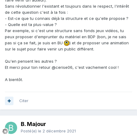
neuf, du recul et qu'il était important d'observer le système
Sans révolutionner l'existant et toujours dans le respect, l'intérêt
actuel afin de créer des liens avec l'équipe actuelle pour
de cette question c'est à la fois
:
bien s'intégrer et ainsi faire évoluer la structure.
- Est-ce que tu connais déjà la structure et ce qu'elle propose ?
- Quelle est ta plus-value ?
Par exemple, si c'est une structure sans fonds jeux vidéos, tu
peux proposer d'emprunter du matériel en BDP (bon, je ne sais
pas si ça se fait, je suis en BU
) et de proposer une animation
sur le sujet pour faire venir un public différent.
Qu'en pensent les autres ?
Et merci pour ton retour
@cerise06, c'est vachement cool !
A bientôt.
Citer
B. Majour
Posté(e)
le 2 décembre 2021