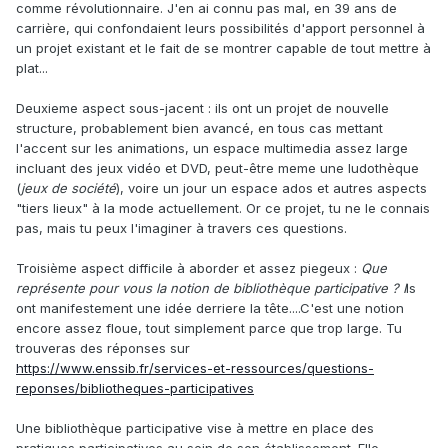
comme révolutionnaire. J'en ai connu pas mal, en 39 ans de
carrière, qui confondaient leurs possibilités d'apport personnel à
un projet existant et le fait de se montrer capable de tout mettre à
plat...
Deuxieme aspect sous-jacent : ils ont un projet de nouvelle
structure, probablement bien avancé, en tous cas mettant
l'accent sur les animations, un espace multimedia assez large
incluant des jeux vidéo et DVD, peut-être meme une ludothèque
(
jeux de société
), voire un jour un espace ados et autres aspects
"tiers lieux" à la mode actuellement. Or ce projet, tu ne le connais
pas, mais tu peux l'imaginer à travers ces questions.
Troisième aspect difficile à aborder et assez piegeux
:
Que
représente pour vous la notion de bibliothèque participative ? I
ls
ont manifestement une idée derriere la tête....C'est une notion
encore assez floue, tout simplement parce que trop large. Tu
trouveras des réponses sur
https://www.enssib.fr/services-et-ressources/questions-
reponses/bibliotheques-participatives
Une bibliothèque participative vise à mettre en place des