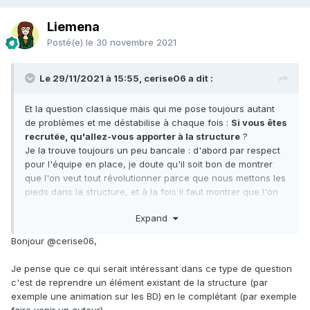
Liemena
Posté(e)
le 30 novembre 2021
Le 29/11/2021 à 15:55, cerise06 a dit :
Et la question classique mais qui me pose toujours autant
de problèmes et me déstabilise à chaque fois :
Si vous êtes
recrutée, qu'allez-vous apporter à la structure
?
Je la trouve toujours un peu bancale : d'abord par respect
pour l'équipe en place, je doute qu'il soit bon de montrer
que l'on veut tout révolutionner parce que nous mettons les
pieds dans la structure, et à la fois il faut montrer que l'on
ait capable de faire des propositions. Clairement cette fois,
Expand
je n'étais pas vraiment détendue et j'ai buggée
Bonjour @cerise06,
J'ai joué sur le fait que je pouvais apporter pas mal d'idées
au niveau des animations parce que je suis en charge de
Je pense que ce qui serait intéressant dans ce type de question
ce dossier actuellement mais je n'ai pas assez axé à mon
c'est de reprendre un élément existant de la structure (par
goût sur les missions propres de la bibliothèque. Je me suis
exemple une animation sur les BD) en le complétant (par exemple
un peu protégée sur le fait que je pouvais apporter un oeil
faire venir un auteur).