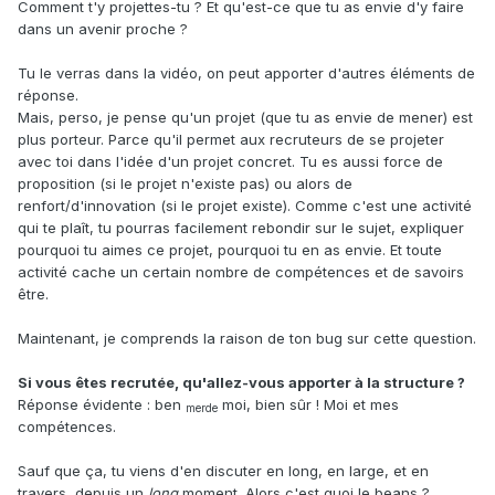
Comment t'y projettes-tu ? Et qu'est-ce que tu as envie d'y faire
dans un avenir proche ?
Tu le verras dans la vidéo, on peut apporter d'autres éléments de
réponse.
Mais, perso, je pense qu'un projet (que tu as envie de mener) est
plus porteur. Parce qu'il permet aux recruteurs de se projeter
avec toi dans l'idée d'un projet concret. Tu es aussi force de
proposition (si le projet n'existe pas) ou alors de
renfort/d'innovation (si le projet existe). Comme c'est une activité
qui te plaît, tu pourras facilement rebondir sur le sujet, expliquer
pourquoi tu aimes ce projet, pourquoi tu en as envie. Et toute
activité cache un certain nombre de compétences et de savoirs
être.
Maintenant, je comprends la raison de ton bug sur cette question.
Si vous êtes recrutée, qu'allez-vous apporter à la structure ?
Réponse évidente : ben
moi, bien sûr ! Moi et mes
merde
compétences.
Sauf que ça, tu viens d'en discuter en long, en large, et en
travers, depuis un
long
moment. Alors c'est quoi le beans ?