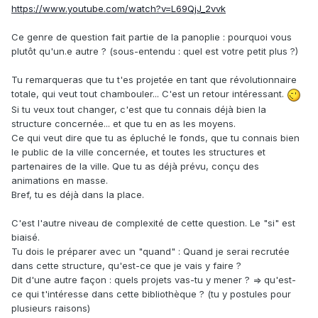
https://www.youtube.com/watch?v=L69QjJ_2vvk
Ce genre de question fait partie de la panoplie : pourquoi vous
plutôt qu'un.e autre ? (sous-entendu : quel est votre petit plus ?)
Tu remarqueras que tu t'es projetée en tant que révolutionnaire
totale, qui veut tout chambouler... C'est un retour intéressant.
Si tu veux tout changer, c'est que tu connais déjà bien la
structure concernée... et que tu en as les moyens.
Ce qui veut dire que tu as épluché le fonds, que tu connais bien
le public de la ville concernée, et toutes les structures et
partenaires de la ville. Que tu as déjà prévu, conçu des
animations en masse.
Bref, tu es déjà dans la place.
C'est l'autre niveau de complexité de cette question. Le "si" est
biaisé.
Tu dois le préparer avec un "quand"
:
Quand je serai recrutée
dans cette structure, qu'est-ce que je vais y faire ?
Dit d'une autre façon : quels projets vas-tu y mener ? => qu'est-
ce qui t'intéresse dans cette bibliothèque ? (tu y postules pour
plusieurs raisons)