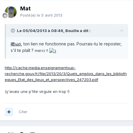
Mat
Posté(e)
le 5 avril 2013
Le 05/04/2013 à 08:46, Bouille a dit :
Ἕκτωρ
, ton lien ne fonctionne pas.
Pourrais-tu le reposter,
s'il te plaît ?
merci !!
http://cache.media.enseignementsup-
recherche.gouv.fr/file/2013/20/3/Quels_emplois_dans_les_biblioth
eques_Etat_des_lieux_et_perspectives_247203.pdf
(y'avais une p'tite virgule en trop !)
Citer