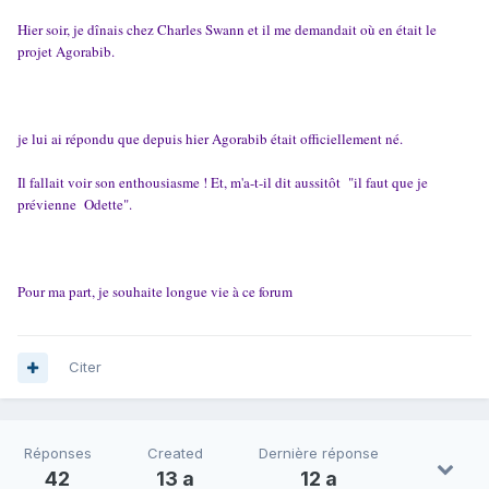
Hier soir, je dînais chez Charles Swann et il me demandait où en était le
projet Agorabib.
je lui ai répondu que depuis hier Agorabib était officiellement né.
Il fallait voir son enthousiasme ! Et, m'a-t-il dit aussitôt "il faut que je
prévienne Odette".
Pour ma part, je souhaite longue vie à ce forum
Citer
Réponses
Created
Dernière réponse
42
13 a
12 a