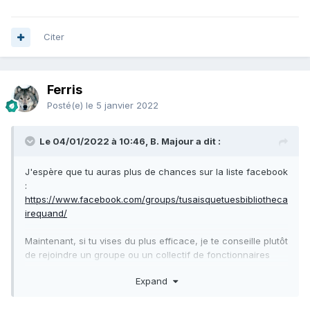
Citer
Ferris
Posté(e)
le 5 janvier 2022
Le 04/01/2022 à 10:46, B. Majour a dit :
J'espère que tu auras plus de chances sur la liste facebook
:
https://www.facebook.com/groups/tusaisquetuesbibliotheca
irequand/
Maintenant, si tu vises du plus efficace, je te conseille plutôt
de rejoindre un groupe ou un collectif de fonctionnaires
suspendus
Expand
Exemple ici
https://liberteegalitefraternite89.fr/2021/10/16/personnel-