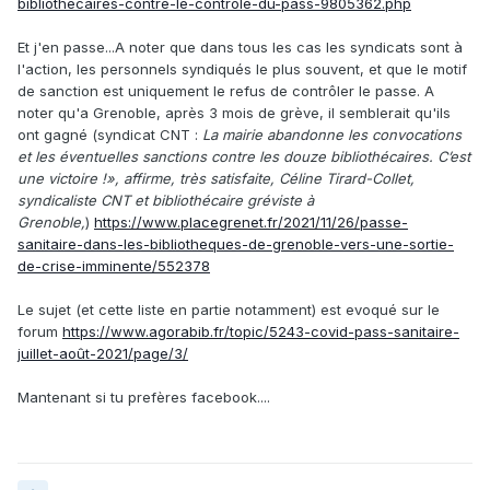
bibliothecaires-contre-le-controle-du-pass-9805362.php
Et j'en passe...A noter que dans tous les cas les syndicats sont à
l'action, les personnels syndiqués le plus souvent, et que le motif
de sanction est uniquement le refus de contrôler le passe. A
noter qu'a Grenoble, après 3 mois de grève, il semblerait qu'ils
ont gagné (syndicat CNT
:
La mairie abandonne les convocations
et les éventuelles sanctions contre les douze bibliothécaires. C’est
une victoire !», affirme, très satisfaite, Céline Tirard-Collet,
syndicaliste CNT et bibliothécaire gréviste à
Grenoble,
)
https://www.placegrenet.fr/2021/11/26/passe-
sanitaire-dans-les-bibliotheques-de-grenoble-vers-une-sortie-
de-crise-imminente/552378
Le sujet (et cette liste en partie notamment) est evoqué sur le
forum
https://www.agorabib.fr/topic/5243-covid-pass-sanitaire-
juillet-août-2021/page/3/
Mantenant si tu prefères facebook....