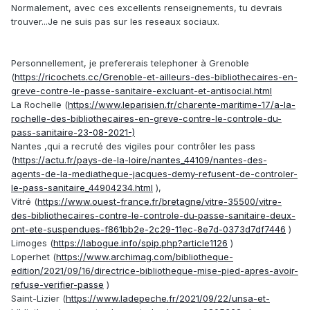
suspendu/
Normalement, avec ces excellents renseignements, tu devrais
qui ont déjà des avocats au courant du problème.
trouver...Je ne suis pas sur les reseaux sociaux.
Personnellement, je prefererais telephoner à Grenoble
(
https://ricochets.cc/Grenoble-et-ailleurs-des-bibliothecaires-en-
greve-contre-le-passe-sanitaire-excluant-et-antisocial.html
La Rochelle (
https://www.leparisien.fr/charente-maritime-17/a-la-
rochelle-des-bibliothecaires-en-greve-contre-le-controle-du-
pass-sanitaire-23-08-2021-)
Nantes ,qui a recruté des vigiles pour contrôler les pass
(
https://actu.fr/pays-de-la-loire/nantes_44109/nantes-des-
agents-de-la-mediatheque-jacques-demy-refusent-de-controler-
le-pass-sanitaire_44904234.html
),
Vitré (
https://www.ouest-france.fr/bretagne/vitre-35500/vitre-
des-bibliothecaires-contre-le-controle-du-passe-sanitaire-deux-
ont-ete-suspendues-f861bb2e-2c29-11ec-8e7d-0373d7df7446
)
Limoges (
https://labogue.info/spip.php?article1126
)
Loperhet (
https://www.archimag.com/bibliotheque-
edition/2021/09/16/directrice-bibliotheque-mise-pied-apres-avoir-
refuse-verifier-passe
)
Saint-Lizier (
https://www.ladepeche.fr/2021/09/22/unsa-et-