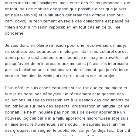
autres institutions similaires, mais entre des freins personnels (un
enfant, peu de mobilité géographique possible alors que je suis
en haute-savoie) et la situation générale très difficile (bonjour,
l'ami covid), le recrutement en régie des collections est passé de
"bien ardu" à "mission impossible", en tout cas en ce qui me
concerne.
Je suis donc en pleine réflexion pour une reconversion, mais je
ne souhaite pas pour autant m'éloigner du milieu culturel qui est
à peu près le seul secteur dans lequel je m'imagine travailler... et
puisqu'avant de m'intéresser aux musées, j'étais très intéressée
par les bibliothèques, c'est assez naturellement que je m'oriente
vers ce domaine là. Mais j'ai de gros doutes sur ce projet.
D'un côté, je suis assez confiante sur le fait que ça me plaira et
que je ne serai pas dépaysée : le récolement et la gestion des
collections muséales ressemblent à la gestion des documents de
bibliothèque sur bien des aspects, organisation et minutie, ça me
connait ; je ne m'inquiète pas non plus de devoir apprendre un
nouveau logiciel car il m'a fallu apprendre micromusée et je suis
à l'aise avec le numérique, sans souci ; je saurais aussi animer
des groupes, renseigner le public etc. car je l'ai déjà fait... Donc il