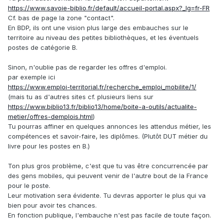
https://www.savoie-biblio.fr/default/accueil-portal.aspx?_lg=fr-FR
Cf. bas de page la zone "contact".
En BDP, ils ont une vision plus large des embauches sur le
territoire au niveau des petites bibliothèques, et les éventuels
postes de catégorie B.
Sinon, n'oublie pas de regarder les offres d'emploi.
par exemple ici
https://www.emploi-territorial.fr/recherche_emploi_mobilite/1/
(mais tu as d'autres sites cf. plusieurs liens sur
https://www.biblio13.fr/biblio13/home/boite-a-outils/actualite-
metier/offres-demplois.html
)
Tu pourras affiner en quelques annonces les attendus métier, les
compétences et savoir-faire, les diplômes. (Plutôt DUT métier du
livre pour les postes en B.)
Ton plus gros problème, c'est que tu vas être concurrencée par
des gens mobiles, qui peuvent venir de l'autre bout de la France
pour le poste.
Leur motivation sera évidente. Tu devras apporter le plus qui va
bien pour avoir tes chances.
En fonction publique, l'embauche n'est pas facile de toute façon.