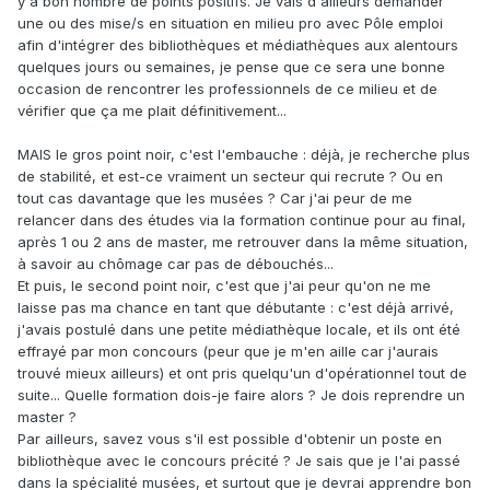
y a bon nombre de points positifs. Je vais d'ailleurs demander
une ou des mise/s en situation en milieu pro avec Pôle emploi
afin d'intégrer des bibliothèques et médiathèques aux alentours
quelques jours ou semaines, je pense que ce sera une bonne
occasion de rencontrer les professionnels de ce milieu et de
vérifier que ça me plait définitivement...
MAIS le gros point noir, c'est l'embauche : déjà, je recherche plus
de stabilité, et est-ce vraiment un secteur qui recrute ? Ou en
tout cas davantage que les musées ? Car j'ai peur de me
relancer dans des études via la formation continue pour au final,
après 1 ou 2 ans de master, me retrouver dans la même situation,
à savoir au chômage car pas de débouchés...
Et puis, le second point noir, c'est que j'ai peur qu'on ne me
laisse pas ma chance en tant que débutante : c'est déjà arrivé,
j'avais postulé dans une petite médiathèque locale, et ils ont été
effrayé par mon concours (peur que je m'en aille car j'aurais
trouvé mieux ailleurs) et ont pris quelqu'un d'opérationnel tout de
suite... Quelle formation dois-je faire alors ? Je dois reprendre un
master ?
Par ailleurs, savez vous s'il est possible d'obtenir un poste en
bibliothèque avec le concours précité ? Je sais que je l'ai passé
dans la spécialité musées, et surtout que je devrai apprendre bon