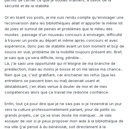
permis de cerner ce que je voulais vraiment, à savoir de la
sécurité et de la stabilité.
Or en lisant vos posts, je me suis rendu compte qu'envisager une
reconversion dans les bibliothèques allait m'apporter le même lot
de joies et surtout de peines et problèmes que le milieu des
musées : passage d'un nouveau concours à envisager, difficulté
à trouver un poste au départ et même après concours et avec
expérience, donc pas de stabilité avant un bon moment et bcp de
soucis en vue, problème de la mobilité toujours présent etc. Bref,
je sais que ça sera difficile, long, pénible...
Là, j'ai saisi une opportunité qui m'éloigne de ma branche de
prédilection, mais au moins je bosse et on me laisse ma chance...
Rien que ça, c'est gratifiant, car enchainer les refus (que les
entretiens se passent bien ou mal) devenait usant et
déstabilisant, j'en étais venue à douter de moi et de mes
compétences alors que ce travail me redonne confiance.
Enfin, tout ça pour dire que je ne sais pas si je reviendrai un jour
vers la culture professionnellement parlant, pour de petits ou
grands projets, car ça va snas doute me manquer... Je vais
essayer de voir si je peux proposer mon aide à la bibliothèque de
ma ville (j'ai pensé à du bénévolat, soit directement à la