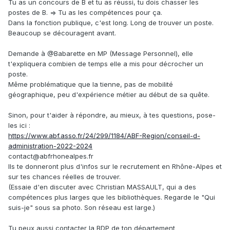
Tu as un concours de B et tu as réussi, tu dois chasser les
postes de B. => Tu as les compétences pour ça.
Dans la fonction publique, c'est long. Long de trouver un poste.
Beaucoup se découragent avant.
Demande à
@Babarette
en MP (Message Personnel), elle
t'expliquera combien de temps elle a mis pour décrocher un
poste.
Même problématique que la tienne, pas de mobilité
géographique, peu d'expérience métier au début de sa quête.
Sinon, pour t'aider à répondre, au mieux, à tes questions, pose-
les ici
:
https://www.abf.asso.fr/24/299/1184/ABF-Region/conseil-d-
administration-2022-2024
contact@abfrhonealpes.fr
Ils te donneront plus d'infos sur le recrutement en Rhône-Alpes et
sur tes chances réelles de trouver.
(Essaie d'en discuter avec Christian MASSAULT, qui a des
compétences plus larges que les bibliothèques. Regarde le "Qui
suis-je" sous sa photo. Son réseau est large.)
Tu peux aussi contacter la BDP de ton département