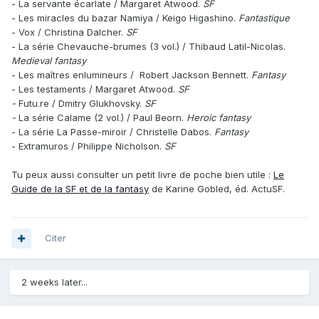
- La servante écarlate / Margaret Atwood.
SF
- Les miracles du bazar Namiya / Keigo Higashino.
Fantastique
- Vox / Christina Dalcher.
SF
- La série Chevauche-brumes (3 vol.) /
Thibaud Latil-Nicolas.
Medieval fantasy
- Les maîtres enlumineurs / Robert Jackson Bennett.
Fantasy
- Les testaments /
Margaret Atwood.
SF
-
Futu.re /
Dmitry Glukhovsky.
SF
-
La série
Calame (2 vol.) / Paul Beorn.
Heroic fantasy
- La série La Passe-miroir / Christelle Dabos.
Fantasy
- Extramuros / Philippe Nicholson.
SF
Tu peux aussi consulter un petit livre de poche bien utile :
Le
Guide de la SF et de la fantasy
de Karine Gobled, éd. ActuSF.
Citer
2 weeks later...