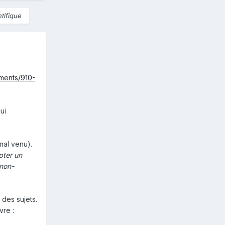
tifique
uments/910-
qui
mal venu).
pter un
 non-
 des sujets.
ivre
: