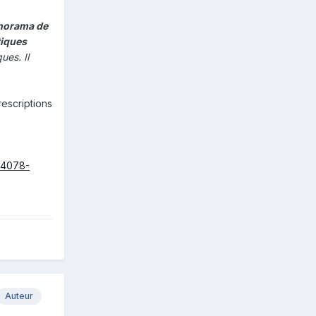
norama de
tiques
ues. Il
rescriptions
c/4078-
Auteur