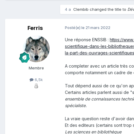
4 a
Clembib changed the title to
Dév
Ferris
Posté(e)
le 21 mars 2022
Une réponse ENSSIB
:
https://www
scientifique-dans-les-bibliotheque
la-part-des-ouvrages-scientifique
A completer avec un article très c
Membre
comporte notamment un cadre de 
6,5k
Tout dépend aussi de ce qu'on appe
Certains articles parlent aussi de "s
ensemble de connaissances techniqu
spécialiste.
La vraie question reste d'avoir dan
Et des editeurs (certains sont trop 
Les sciences en bibliothèque