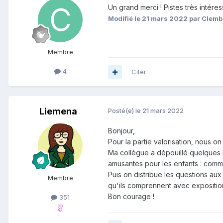
Un grand merci ! Pistes très intér
Modifié
le 21 mars 2022
par Clemb
Membre
4
Citer
Liemena
Posté(e)
le 21 mars 2022
Bonjour,
Pour la partie valorisation, nous o
Ma collègue a dépouillé quelques l
amusantes pour les enfants : comme
Puis on distribue les questions aux
Membre
qu'ils comprennent avec exposition 
Bon courage !
351