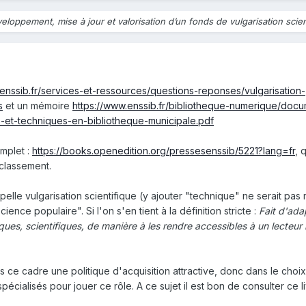
eloppement, mise à jour et valorisation d’un fonds de vulgarisation scien
.enssib.fr/services-et-ressources/questions-reponses/vulgarisation-
s
et un mémoire
https://www.enssib.fr/bibliotheque-numerique/doc
s-et-techniques-en-bibliotheque-municipale.pdf
omplet :
https://books.openedition.org/pressesenssib/5221?lang=fr
, 
classement.
lle vulgarisation scientifique (y ajouter "technique" ne serait pas 
cience populaire". Si l'on s'en tient à la définition stricte :
F
ait d'ada
es, scientifiques, de manière à les rendre accessibles à un lecteur
s ce cadre une politique d'acquisition attractive, donc dans le choix
spécialisés pour jouer ce rôle. A ce sujet il est bon de consulter ce l