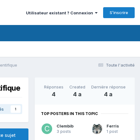
S’inscrire
Utilisateur existant ? Connexion
entifique
Toute l'activité
ifique
Réponses
Created
Dernière réponse
4
4 a
4 a
és
1
TOP POSTERS IN THIS TOPIC
Clembib
Ferris
3 posts
1 post
e sujet