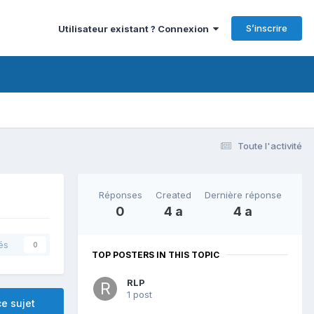
S’inscrire
Utilisateur existant ? Connexion
Toute l'activité
Réponses
Created
Dernière réponse
0
4 a
4 a
és
0
TOP POSTERS IN THIS TOPIC
RLP
1 post
e sujet