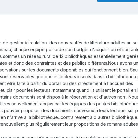
e de gestion/circulation des nouveautés de littérature adultes au se
réseau, chaque équipe possède son budget d'acquisition et son au
 sommes un réseau rural de 12 bibliothèques essentiellement géré
ntes et donc des contraintes et des publics différents.Nous avons u
réservations sur les documents disponibles qui fonctionnent bien. Sau
nt réservables que par les lecteurs inscrits dans la bibliothèque q
t être faite à partir du portail ou des directement à l'accueil des
u clair pour les lecteurs, notamment quand ils utilisent le portail en l
tains documents sont dispos à la réservation et d'autres non . Nou
s titres nouvellement acquis car les équipes des petites bibliothèque
s pouvoir proposer des documents nouveaux à leurs lecteurs sur p
rien n'arrive à la bibliothèque...contrairement à d'autres bibliothèque
renouvellent plus régulièrement leur propositions de romans adultes
'expériences pour gérer au mieux cette circulation de nouveautés et