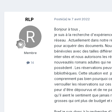
RLP
Posté(e)
le 7 avril 2022
Bonjour à tous ,
je suis à la recherche d'expérienc
réseau . Actuellement dans notre 
pour acquérir des documents. Nous
bénévoles avec des tailles différe
Membre
inter-sites et nous autorisons les 
nouveautés romans adultes qui ne so
14
possèdent . Les réservations peuven
bibliothèques. Cette situation est pe
comprennent pas bien pourquoi cer
verrouiller les réservations sur ce
peur d'être dépourvus et de ne pa
qu'il aient le sentiment que jamais 
grosses qui ont plus de budget et 
Bref je suis donc à la recherche d