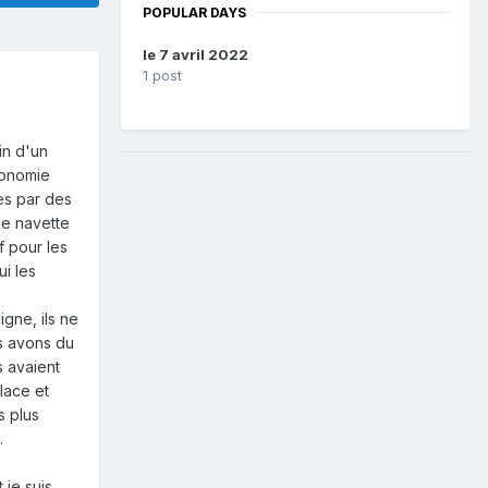
POPULAR DAYS
le 7 avril 2022
1 post
in d'un
tonomie
es par des
ne navette
f pour les
ui les
igne, ils ne
s avons du
s avaient
lace et
s plus
.
 je suis