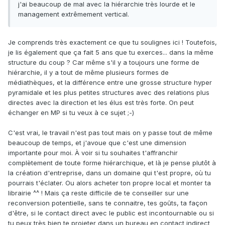
j'ai beaucoup de mal avec la hiérarchie très lourde et le
management extrêmement vertical.
Je comprends très exactement ce que tu soulignes ici ! Toutefois,
je lis également que ça fait 5 ans que tu exerces... dans la même
structure du coup ? Car même s'il y a toujours une forme de
hiérarchie, il y a tout de même plusieurs formes de
médiathèques, et la différence entre une grosse structure hyper
pyramidale et les plus petites structures avec des relations plus
directes avec la direction et les élus est très forte. On peut
échanger en MP si tu veux à ce sujet ;-)
C'est vrai, le travail n'est pas tout mais on y passe tout de même
beaucoup de temps, et j'avoue que c'est une dimension
importante pour moi. À voir si tu souhaites t'affranchir
complètement de toute forme hiérarchique, et là je pense plutôt à
la création d'entreprise, dans un domaine qui t'est propre, où tu
pourrais t'éclater. Ou alors acheter ton propre local et monter ta
librairie ^^ ! Mais ça reste difficile de te conseiller sur une
reconversion potentielle, sans te connaitre, tes goûts, ta façon
d'être, si le contact direct avec le public est incontournable ou si
tu peux très bien te projeter dans un bureau en contact indirect