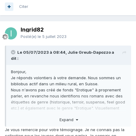
Citer
Ingrid82
Posté(e)
le 5 juillet 2023
Le 05/07/2023 à 08:44, Julie Greub-Dapozzo a
dit :
Bonjour,
Je réponds volontiers à votre demande. Nous sommes un
bibliobus actif dans un milieu rural, en Suisse.
Nous n'avons pas créé de fonds "Erotique" à proprement
parler, en revanche nous identifions nos romans avec des
étiquettes de genre (historique, terroir, suspense, feel good
etc.) et également avec le genre "Erotique". Visuellement
chaque roman porte l'étiquette avec le genre au dos du
Expand
livre. Nos romans sont classés par auteur, mais cette
indication permet de visualiser facilement le genre du livre
Je vous remercie pour votre témoignage. Je ne connais pas la
en question.
collection pour les jeunes dont vous parlez. Je connais en