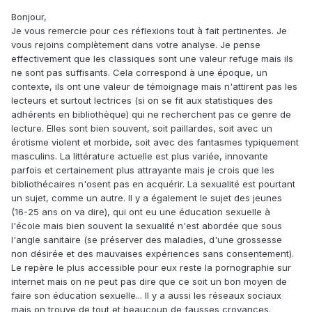
Bonjour,
Je vous remercie pour ces réflexions tout à fait pertinentes. Je
vous rejoins complètement dans votre analyse. Je pense
effectivement que les classiques sont une valeur refuge mais ils
ne sont pas suffisants. Cela correspond à une époque, un
contexte, ils ont une valeur de témoignage mais n'attirent pas les
lecteurs et surtout lectrices (si on se fit aux statistiques des
adhérents en bibliothèque) qui ne recherchent pas ce genre de
lecture. Elles sont bien souvent, soit paillardes, soit avec un
érotisme violent et morbide, soit avec des fantasmes typiquement
masculins. La littérature actuelle est plus variée, innovante
parfois et certainement plus attrayante mais je crois que les
bibliothécaires n'osent pas en acquérir. La sexualité est pourtant
un sujet, comme un autre. Il y a également le sujet des jeunes
(16-25 ans on va dire), qui ont eu une éducation sexuelle à
l'école mais bien souvent la sexualité n'est abordée que sous
l'angle sanitaire (se préserver des maladies, d'une grossesse
non désirée et des mauvaises expériences sans consentement).
Le repère le plus accessible pour eux reste la pornographie sur
internet mais on ne peut pas dire que ce soit un bon moyen de
faire son éducation sexuelle... Il y a aussi les réseaux sociaux
mais on trouve de tout et beaucoup de fausses croyances.