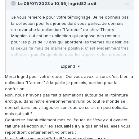
nous sommes conscients que cela peut aussi faire partie
Le 05/07/2023 à 10:56, Ingrid82 a dit :
d'une réflexion (peut-être à aborder dans votre future
formation?).
Je vous remercie pour votre témoignage. Je ne connais pas
la collection pour les jeunes dont vous parlez. Je connais
Je reste à votre disposition si vous avez besoin de
en revanche la collection "L'ardeur" de chez Thierry
précisions !
Magnier, qui est une collection qui propose des romans
Bien cordialement,
pour les plus de 13 ans qui abordent les thèmes du désir, de
la sexualité mais de manière positive. C'est évidemment très
Julie
soft donc pas d'inquiétude pour les aquérir et les proposer
dans le fonds d'une bibliothèque.
Expand
Avez-vous déjà proposé des animations autour de ces
thématiques ?
Merci Ingrid pour votre retour ! Oui vous avez raison, c'est bien la
Je viens de regarder votre fonds, c'est très actuel ! Bravo. Il
collection "L'ardeur" à laquelle je pensais, pardon pour la
m'avait semblait que les collègues suisses avaient moins de
confusion.
tabou peut-être qu'en France. Je ne connaissais pas
Non, nous n'avons pas fait d'animations autour de la littérature
certains titres. Je vais les ajouter à ma bibliothèque Babelio !
érotique, dans notre environnement rural où tout le monde se
Merci
connaît dans les villages on sent que ce serait un peu délicat...
mais qui sait ?
Contactez éventuellement mes collègues de Vevey qui avaient
fait une sélection sur les sexualités il y a qqs années, elles vous
répondront certainement volontiers :
https://biblio.vevey.ch/Default/agendaarchives.aspx