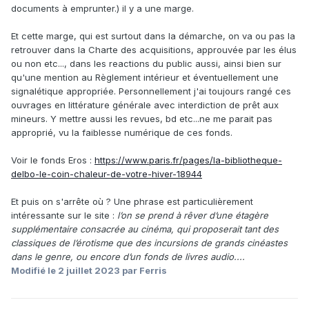
documents à emprunter.) il y a une marge.
Et cette marge, qui est surtout dans la démarche, on va ou pas la
retrouver dans la Charte des acquisitions, approuvée par les élus
ou non etc..., dans les reactions du public aussi, ainsi bien sur
qu'une mention au Règlement intérieur et éventuellement une
signalétique appropriée. Personnellement j'ai toujours rangé ces
ouvrages en littérature générale avec interdiction de prêt aux
mineurs. Y mettre aussi les revues, bd etc...ne me parait pas
approprié, vu la faiblesse numérique de ces fonds.
Voir le fonds Eros
:
https://www.paris.fr/pages/la-bibliotheque-
delbo-le-coin-chaleur-de-votre-hiver-18944
Et puis on s'arrête où ? Une phrase est particulièrement
intéressante sur le site
:
l’on se prend à rêver d’une étagère
supplémentaire consacrée au cinéma, qui proposerait tant des
classiques de l’érotisme que des incursions de grands cinéastes
dans le genre, ou encore d’un fonds de livres audio....
Modifié
le 2 juillet 2023
par Ferris