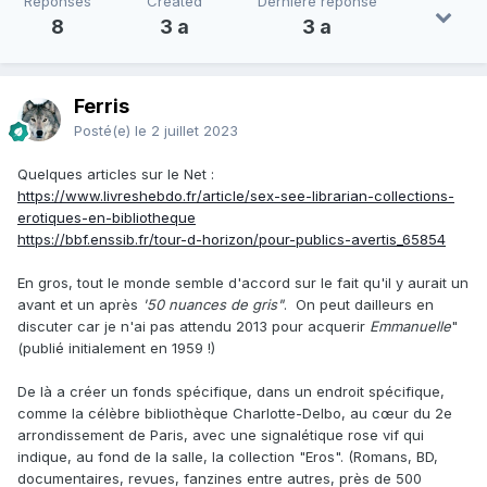
Réponses
Created
Dernière réponse
8
3 a
3 a
Ferris
Posté(e)
le 2 juillet 2023
Quelques articles sur le Net
:
https://www.livreshebdo.fr/article/sex-see-librarian-collections-
erotiques-en-bibliotheque
https://bbf.enssib.fr/tour-d-horizon/pour-publics-avertis_65854
En gros, tout le monde semble d'accord sur le fait qu'il y aurait un
avant et un après
'50 nuances de gris"
. On peut dailleurs en
discuter car je n'ai pas attendu 2013 pour acquerir
Emmanuelle
"
(publié initialement en 1959 !)
De là a créer un fonds spécifique, dans un endroit spécifique,
comme la célèbre bibliothèque Charlotte-Delbo, au cœur du 2e
arrondissement de Paris, avec une signalétique rose vif qui
indique, au fond de la salle, la collection "Eros". (Romans, BD,
documentaires, revues, fanzines entre autres, près de 500