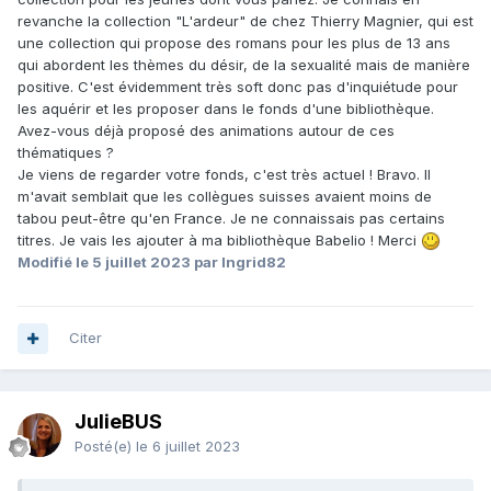
Notre catalogue en ligne permet aussi de rechercher par
revanche la collection "L'ardeur" de chez Thierry Magnier, qui est
genre, vous pouvez voir ici notre collection avec le genre
une collection qui propose des romans pour les plus de 13 ans
"Erotique":
qui abordent les thèmes du désir, de la sexualité mais de manière
https://opac.bibliobus.ch/NetBiblio/search/shortview?
positive. C'est évidemment très soft donc pas d'inquiétude pour
searchType=Extended&Filter.Predefined=Seulement+doc+p
les aquérir et les proposer dans le fonds d'une bibliothèque.
hysique&Filter.UserDefined4Code=EROT
Avez-vous déjà proposé des animations autour de ces
Nous trouvons ce système pratique car les lecteurs peuvent
thématiques ?
choisir "sans demander", ce qui est apprécié surtout pour
Je viens de regarder votre fonds, c'est très actuel ! Bravo. Il
le genre Erotique ;-)... Et bien sûr ces documents sont en
m'avait semblait que les collègues suisses avaient moins de
prêt réservé aux adultes.
tabou peut-être qu'en France. Je ne connaissais pas certains
titres. Je vais les ajouter à ma bibliothèque Babelio ! Merci
Quant au choix, nous avons plutôt des titres récents, genre
Modifié
le 5 juillet 2023
par Ingrid82
50 Nuances, After etc., mais très peu de "classiques". Il y a
eu un gros effet de tendance après 50 Nuances, avec pas
mal de publications et donc de demande pour ce genre de
littérature. Cela dit nous constatons que depuis 1-2 ans les
Citer
prêts sont en diminution pour ce genre de littérature.
Nous n'avons pas intégré dans notre collection les titres
JulieBUS
érotiques pour les plus jeunes (il existe une collection,
Posté(e)
le 6 juillet 2023
publiée par la Joie de lire je crois?, destinée aux 15-20 ans)
car cela nous semblait plus problématique/délicat. Mais