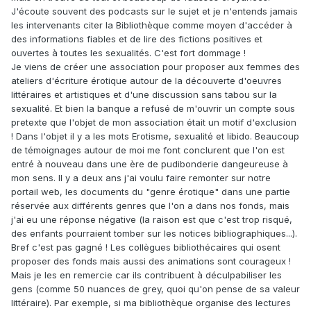
J'écoute souvent des podcasts sur le sujet et je n'entends jamais
les intervenants citer la Bibliothèque comme moyen d'accéder à
des informations fiables et de lire des fictions positives et
ouvertes à toutes les sexualités. C'est fort dommage !
Je viens de créer une association pour proposer aux femmes des
ateliers d'écriture érotique autour de la découverte d'oeuvres
littéraires et artistiques et d'une discussion sans tabou sur la
sexualité. Et bien la banque a refusé de m'ouvrir un compte sous
pretexte que l'objet de mon association était un motif d'exclusion
! Dans l'objet il y a les mots Erotisme, sexualité et libido. Beaucoup
de témoignages autour de moi me font conclurent que l'on est
entré à nouveau dans une ère de pudibonderie dangeureuse à
mon sens. Il y a deux ans j'ai voulu faire remonter sur notre
portail web, les documents du "genre érotique" dans une partie
réservée aux différents genres que l'on a dans nos fonds, mais
j'ai eu une réponse négative (la raison est que c'est trop risqué,
des enfants pourraient tomber sur les notices bibliographiques...).
Bref c'est pas gagné ! Les collègues bibliothécaires qui osent
proposer des fonds mais aussi des animations sont courageux !
Mais je les en remercie car ils contribuent à déculpabiliser les
gens (comme 50 nuances de grey, quoi qu'on pense de sa valeur
littéraire). Par exemple, si ma bibliothèque organise des lectures