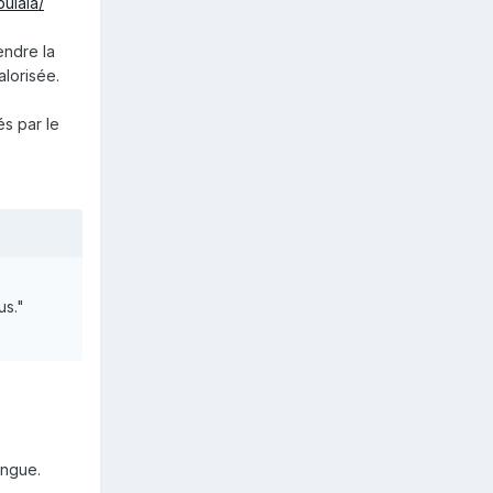
bulala/
endre la
alorisée.
és par le
us."
angue.