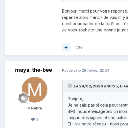
En peu de mots, le principe est
Bonjour, merci pour votre réponse. 
le même, mais dans une autre l
repensé alors merci !! Je vais m'y 
c'est pour parler de la forêt on l'é
Exemple
:
Je vous souhaite une bonne journé
Citer
Allez, je suis sûre que vous save
On propose ensuite aux particip
maya_the-bee
Posté(e)
le 26 février 2024
On peut aussi créer des abécéda
Le 24/02/2024 à 10:35, Liem
Bonjour,
Je ne sais pas si cela peut rent
Membre
BM), nous envisageons un mois 
langue des signes et une autre
3
Et - via notre réseau - nous pr