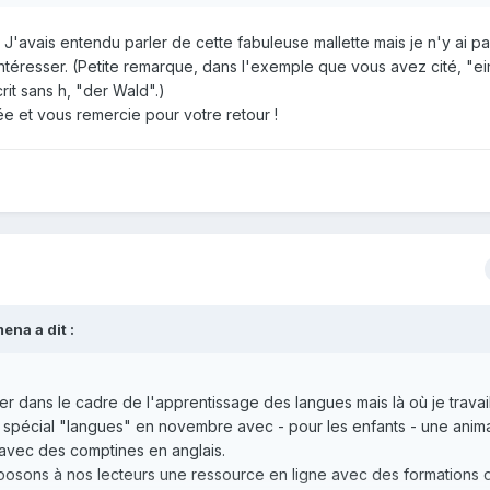
 simple : on raconte une histoire très connue en remplaçant des mots
J'avais entendu parler de cette fabuleuse mallette mais je n'y ai pa
angue.
intéresser. (Petite remarque, dans l'exemple que vous avez cité, "ei
crit sans h, "der Wald".)
e et vous remercie pour votre retour !
z de quel conte il s'agit !
ants de prendre en main le Fabulala et de raconter dans leur propr
ires ou des imagiers, et les exposer.
ena a dit :
rer dans le cadre de l'apprentissage des langues mais là où je travai
spécial "langues" en novembre avec - pour les enfants - une anim
 avec des comptines en anglais.
oposons à nos lecteurs une ressource en ligne avec des formations d