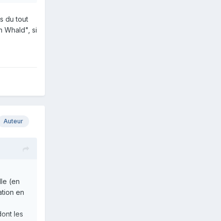
 clés par
s du tout
n Whald", si
e langue.
Auteur
lle (en
ation en
ont les