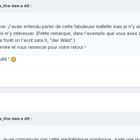
the-bee a dit :
se. J'avais entendu parler de cette fabuleuse mallette mais je n'y a
ais m'y intéresser. (Petite remarque, dans l'exemple que vous avez c
a forêt on l'écrit sans h, "der Wald".)
rnée et vous remercie pour votre retour !
illé !
_the-bee a dit :
r. Je ne connaissais pas cette médiathèque numérique. Juste une q