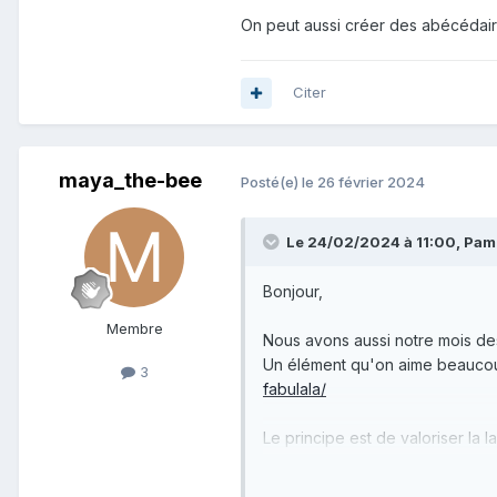
On peut aussi créer des abécédaire
Citer
maya_the-bee
Posté(e)
le 26 février 2024
Le 24/02/2024 à 11:00, Pamin
Bonjour,
Membre
Nous avons aussi notre mois de
Un élément qu'on aime beaucoup u
3
fabulala/
Le principe est de valoriser la
la langue française. En effet, 
dévalorisée.