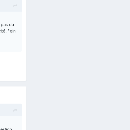
i pas du
ité, "ein
uestion