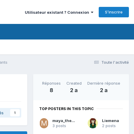
S’inscrire
Utilisateur existant ? Connexion
ants
Toute l'activité
Réponses
Created
Dernière réponse
8
2 a
2 a
TOP POSTERS IN THIS TOPIC
és
1
maya_the-bee
Liemena
3 posts
2 posts