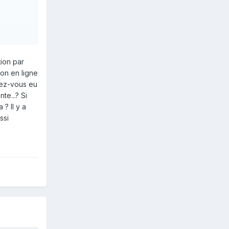
ion par
on en ligne
vez-vous eu
te...? Si
? Il y a
ssi