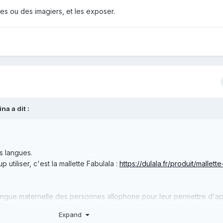
s ou des imagiers, et les exposer.
a a dit :
s langues.
tiliser, c'est la mallette Fabulala :
https://dulala.fr/produit/mallette
 langue maternelle des personnes allophone pour leur permettre d'
on ne peut apprendre une langue étrangère si notre propre langue es
Expand