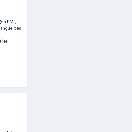
 (en BM),
 langue des
t les