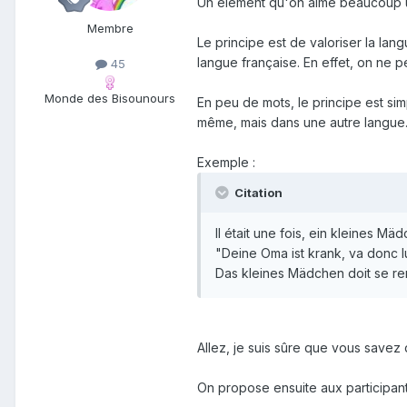
Un élément qu'on aime beaucoup util
Membre
Le principe est de valoriser la la
langue française. En effet, on ne 
45
Monde des Bisounours
En peu de mots, le principe est si
même, mais dans une autre langue
Exemple
:
Citation
Il était une fois, ein kleines Mäd
"Deine Oma ist krank, va donc l
Das kleines Mädchen doit se re
Allez, je suis sûre que vous savez d
On propose ensuite aux participant