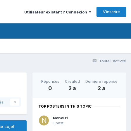
S’inscrire
Utilisateur existant ? Connexion
Toute l'activité
Réponses
Created
Dernière réponse
0
2 a
2 a
és
0
TOP POSTERS IN THIS TOPIC
Nono01
1 post
e sujet