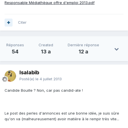
Responsable Médiathèque offre d'emploi 2013.pdf
Citer
Réponses
Created
Dernière réponse
54
13 a
12 a
Isalabib
Posté(e)
le 4 juillet 2013
Candide Bouille ? Non, car pas candid-ate !
Le post des perles d'annonces est une bonne idée, je suis sûre
qu'on va (malheureusement) avoir matière à le rempir très vite...