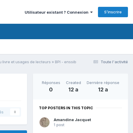
S’inscrire
Utilisateur existant ? Connexion
 livre et usages de lecteurs » BPI - enssib
Toute l'activité
Réponses
Created
Dernière réponse
0
12 a
12 a
TOP POSTERS IN THIS TOPIC
és
0
Amandine Jacquet
1 post