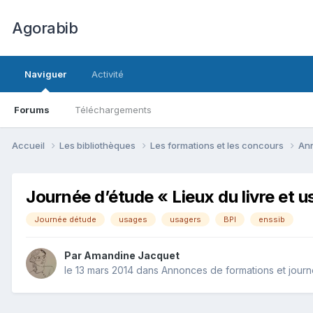
Agorabib
Naviguer
Activité
Forums
Téléchargements
Accueil
Les bibliothèques
Les formations et les concours
Ann
Journée d’étude « Lieux du livre et u
Journée détude
usages
usagers
BPI
enssib
Par Amandine Jacquet
le 13 mars 2014
dans
Annonces de formations et jour