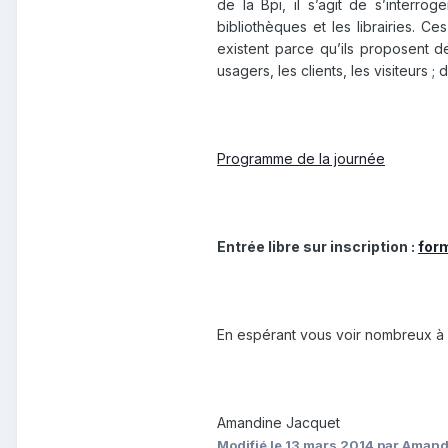
de la Bpi, il s’agit de s’interrog
bibliothèques et les librairies. C
existent parce qu’ils proposent de
usagers, les clients, les visiteurs ;
Programme de la journée
Entrée libre sur inscription :
form
En espérant vous voir nombreux à 
Amandine Jacquet
Modifié
le 13 mars 2014
par Amand