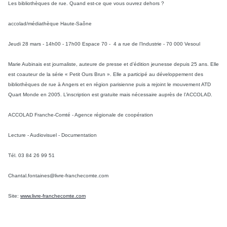
Les bibliothèques de rue. Quand est-ce que vous ouvrez dehors ?
accolad/médiathèque Haute-Saône
Jeudi 28 mars - 14h00 - 17h00 E
space 70 - 4 a rue de l’Industrie - 70 000 Vesoul
Marie Aubinais est journaliste, auteure de presse et d'édition jeunesse depuis 25 ans. Elle
est coauteur de la série « Petit Ours Brun ». Elle a participé au développement des
bibliothèques de rue à Angers et en région parisienne puis a rejoint le mouvement ATD
Quart Monde en 2005.
L’inscription est gratuite mais nécessaire auprès de l’ACCOLAD.
ACCOLAD Franche-Comté -
Agence régionale de coopération
Lecture - Audiovisuel - Documentation
Tél. 03 84 26 99 51
Chantal.fontaines@livre-franchecomte.com
Site:
www.livre-franchecomte.com