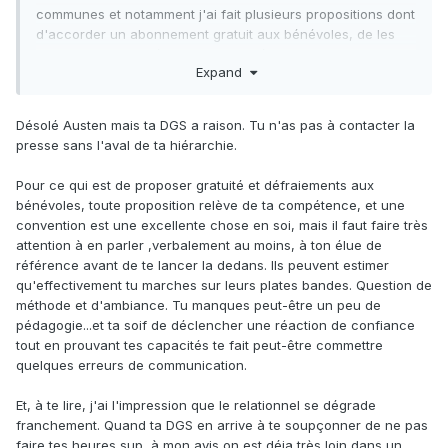
communes et notamment j'ai fait plusieurs propositions dont
d'accorder un abonnement gratuit aux bénévoles, de les
assurer et de les défrayer lors de déplacements. Ce qui a
Expand
crée un tollé car cela relève de la politique et donc des élus
enfin bref, là j'ai rien vu venir...
Désolé Austen mais ta DGS a raison. Tu n'as pas à contacter la
presse sans l'aval de ta hiérarchie.
Pour ce qui est de proposer gratuité et défraiements aux
bénévoles, toute proposition relève de ta compétence, et une
convention est une excellente chose en soi, mais il faut faire très
attention à en parler ,verbalement au moins, à ton élue de
référence avant de te lancer la dedans. Ils peuvent estimer
qu'effectivement tu marches sur leurs plates bandes. Question de
méthode et d'ambiance. Tu manques peut-être un peu de
pédagogie...et ta soif de déclencher une réaction de confiance
tout en prouvant tes capacités te fait peut-être commettre
quelques erreurs de communication.
Et, à te lire, j'ai l'impression que le relationnel se dégrade
franchement. Quand ta DGS en arrive à te soupçonner de ne pas
faire tes heures sup, à mon avis on est déja très loin dans un