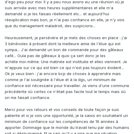
d'ego peu pour moi. Il y a peu nous avons eu une réunion où je
suis arrivée avec mes heures supplémentaires et elle m'a
demandé si je les faisais réellement etc... et aujourd'hui
réexplication mais bon, je n'ai pas confiance en elle, je n'y vois
que du management maladroit, des suspicions...
Heureusement, je persévère et je mets des choses en place : j'ai
3 bénévoles à présent dont la meilleure amie de l'élue qui est
sympa... J'ai demandé un bon de commande pour des gâteaux
café... Oula pas de gâteaux à quoi ça sert donc je les
achète moi-même. Une matinée est instituée et elles viennent. Je
m'appuie sur ce qui est bien ce qui n'est pas toujours évident...
Ok je veux bien : j'ai encore bcp de choses à apprendre mais
comme je l'ai soulignée à l'élue et à la dgs, un minimum de
confiance est nécessaire pour travailler. Je viens d'une commune
précédente où certes ce n'était pas facile tout le temps mais où
on me faisait confiance.
Merci pour vos retours et vos conseils de toute façon je suis
patiente et si je vois une opportunité, je la saisis en souhaitant un
minimum de confiance sur les compétences de 16 années à
apporter. Dommage que le monde du travail tenu par des humains
soit si déshumanisé. Et je sais qu'il y a pire que ma situation