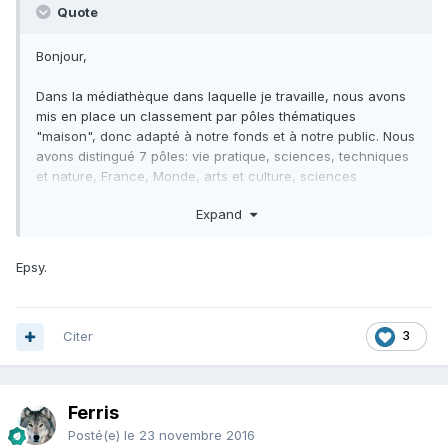
Quote
Bonjour,
Dans la médiathèque dans laquelle je travaille, nous avons
mis en place un classement par pôles thématiques
"maison", donc adapté à notre fonds et à notre public. Nous
avons distingué 7 pôles: vie pratique, sciences, techniques
et nature, France, Monde, arts et culture, sciences
humaines et sport et loisirs. Chaque pôle a une couleur que
Expand
l'on retrouve dans la signalétique. Il y a ensuite 2 mots
maximum, par exemple: vie pratique/cuisine/monde, ou
sciences humaines/société/détention. Sur la cote, le nom
Epsy.
du pôle n'apparait pas, il est symbolisé par la couleur. Un ou
deux mots sont écrits, en entier, en minuscule (l'un au
dessus de l'autre). Au catalogue informatique, nous avons
utilisé le champ 1 pour le pôle et le champ 2 pour le 1er mot.
Citer
3
Nous avons un tableau de notre classement, que nous
consultons en cas de doute au moment du rangement.
Nous avons ainsi pu rassembler des livres éloignés dans la
Ferris
dewey (ex: dans vie pratique/enfant: prénoms, santé,
Posté(e)
le 23 novembre 2016
psycho, éducation). Les cotes ne sont plus cabbalistiques