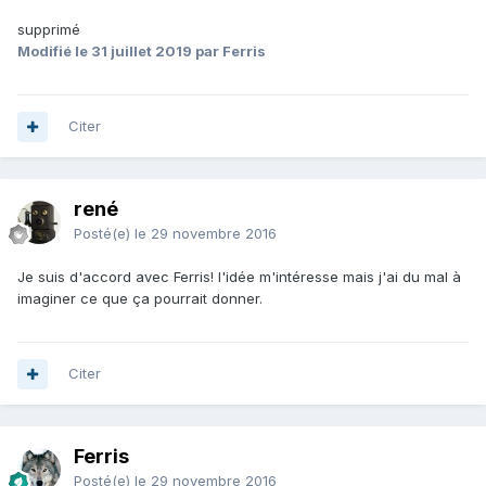
pour les usagers. C'est beaucoup de travail (intellectuel +
supprimé
manuel pour changer toutes les cotes), mais le résultat vaut
Modifié
le 31 juillet 2019
par Ferris
vraiment la peine! Je peux vous envoyer notre tableau et
plus d'infos si vous le souhaitez. N'hésitez pas à me donner
votre adresse mail en MP.
Citer
rené
Posté(e)
le 29 novembre 2016
Je suis d'accord avec Ferris! l'idée m'intéresse mais j'ai du mal à
imaginer ce que ça pourrait donner.
Citer
Ferris
Posté(e)
le 29 novembre 2016