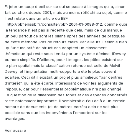
Et jeter un coup d'oeil sur ce qui se passe à Limoges qui a, sinon
fait ce choix depuis 2001, mais au moins réfléchi au sujet, comme
il est relaté dans un article du BBF
:
http://bbf.enssib.fr/consulter/bbf-2001-01-0088-012
, comme quoi
la tendance n'est pas si récente que cela, mais ce qui manque
un peu partout ce sont les bilans après des années de pratiques
de cette méthode. Pas de retours clairs. Par ailleurs il semble bien
qu'une majorité de structures adoptent un classement
thématique qui reste sous-tendu par un système décimal (Dewey
ou non) simplifié. D'ailleurs, pour Limoges, les pôles existent sur
le plan spatial mais la classification retenue est celle de Melvil
Dewey et l’implantation multi-supports a été le plus souvent
écartée. Ceci dit il existait un projet plus ambitieux "par centres
d'intérêt", qui a été écarté. Intéressant de voir les arguments de
l'époque, car pour l'essentiel la problématique n'a pas changé.
La question de la dimension des fonds et des espaces concernés
reste notamment importante. Il semblerait qu'au delà d'un certain
nombre de documents (et de mètres carrés) cela ne soit plus
possible sans que les inconvénients l'emportent sur les
avantages.
Voir aussi à