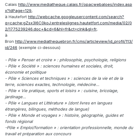
Calais
http://www.mediatheque.calais.fr/opacwebaloes/index.asp
x?IdPage=129
,
à Hautefort
http://webcache.googleusercontent.com/search?
q=cache:gZsx3l6C0koJ:entreleslignes.hautetfort.com/media/02/0
2/1775239246.doc+&cd=6&hl=fr&ct=clnk&gl=fr
,
à
Bron
http://www.mediathequebron.fr/cms/articleview/id_profil/113/
id/246
(exemple ci-dessous)
- Pôle « Penser et croire » : philosophie, psychologie, religions
- Pôle « Société » : sciences humaines et sociales, droit,
économie et politique
- Pôle « Sciences et techniques » : sciences de la vie et de la
terre, sciences exactes, technologie, médecine…
- Pôle « Vie pratique, sports et loisirs » : cuisine, bricolage,
jardinage…
- Pôle « Langues et Littérature » (dont livres en langues
étrangères, bilingues, méthodes de langue)
- Pôle « Monde et voyages » : histoire, géographie, guides et
fonds régional
-Pôle « Emploi/formation » : orientation professionnelle, monde du
travail et préparation aux concours