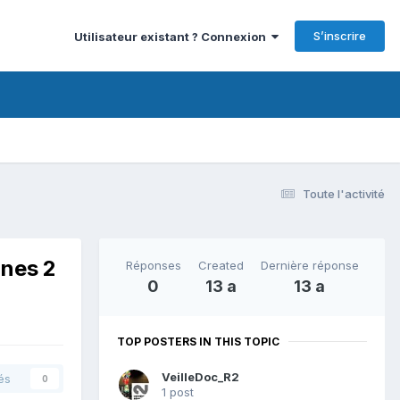
S’inscrire
Utilisateur existant ? Connexion
Toute l'activité
nnes 2
Réponses
Created
Dernière réponse
0
13 a
13 a
TOP POSTERS IN THIS TOPIC
VeilleDoc_R2
és
0
1 post