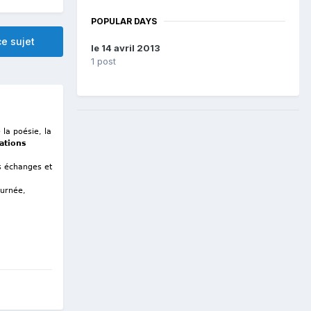
POPULAR DAYS
e sujet
le 14 avril 2013
1 post
 la poésie, la
ations
es échanges et
ournée,