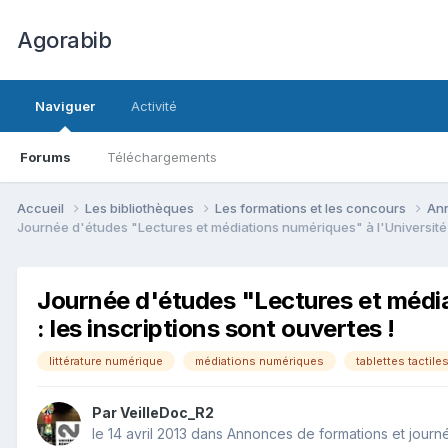
Agorabib
Naviguer
Activité
Forums
Téléchargements
Accueil
Les bibliothèques
Les formations et les concours
Ann
Journée d'études "Lectures et médiations numériques" à l'Université d
Journée d'études "Lectures et média
: les inscriptions sont ouvertes !
littérature numérique
médiations numériques
tablettes tactile
Par VeilleDoc_R2
le 14 avril 2013
dans
Annonces de formations et journ