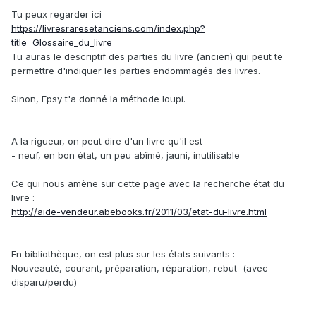
Tu peux regarder ici
https://livresraresetanciens.com/index.php?
title=Glossaire_du_livre
Tu auras le descriptif des parties du livre (ancien) qui peut te
permettre d'indiquer les parties endommagés des livres.
Sinon, Epsy t'a donné la méthode Ioupi.
A la rigueur, on peut dire d'un livre qu'il est
- neuf, en bon état, un peu abîmé, jauni, inutilisable
Ce qui nous amène sur cette page avec la recherche état du
livre :
http://aide-vendeur.abebooks.fr/2011/03/etat-du-livre.html
En bibliothèque, on est plus sur les états suivants :
Nouveauté, courant, préparation, réparation, rebut (avec
disparu/perdu)