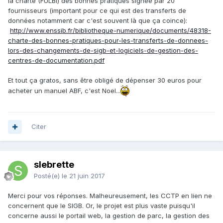
la charte (FULBI) des bonnes pratiques signée par 20
fournisseurs (important pour ce qui est des transferts de
données notamment car c'est souvent là que ça coince):
http://www.enssib.fr/bibliotheque-numerique/documents/48318-
charte-des-bonnes-pratiques-pour-les-transferts-de-donnees-
lors-des-changements-de-sigb-et-logiciels-de-gestion-des-
centres-de-documentation.pdf
Et tout ça gratos, sans être obligé de dépenser 30 euros pour
acheter un manuel ABF, c'est Noel...
Citer
slebrette
Posté(e)
le 21 juin 2017
Merci pour vos réponses. Malheureusement, les CCTP en lien ne
concernent que le SIGB. Or, le projet est plus vaste puisqu'il
concerne aussi le portail web, la gestion de parc, la gestion des