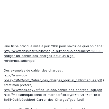
Une fiche pratique mise a jour 2016 pour savoir de quoi on parle :
http://www.enssib.fr/bibliotheque-numerique/documents/66638-
rediger-un-cahier-des-charges-pour-un-sigb-
reinformatisation.pdf
Des exemples de cahier des charges :
http://www.cc-
nozay.fr/IMG/pdf_Cahier_des_charges_logiciel_bibliotheques.pdf
(
c'est mon préféré)
http://www.bds.cg72.fr/iso_upload/cahier_des_charges_isgb.pdf
http://mediatheque.seine-et-marne.fr/library/ff6f8f01-f58f-4e1b-
8b51-0c8fb9ecbbed-Cahier-des-ChargesType-1.pdf