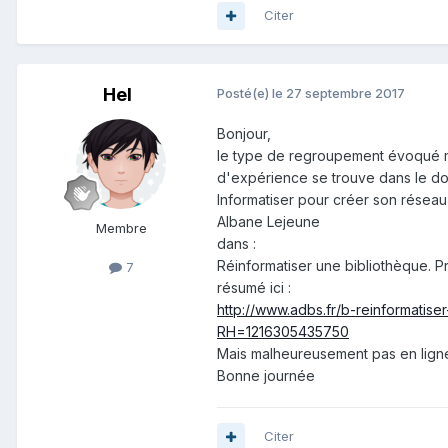
Citer
Hel
Posté(e)
le 27 septembre 2017
Bonjour,
le type de regroupement évoqué me
d'expérience se trouve dans le doc
Informatiser pour créer son réseau 
Albane Lejeune
Membre
dans :
Réinformatiser une bibliothèque. P
7
résumé ici :
http://www.adbs.fr/b-reinformatis
RH=1216305435750
Mais malheureusement pas en lign
Bonne journée
Citer