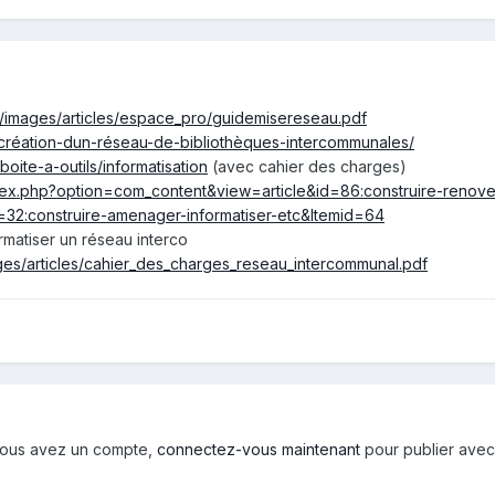
fr/images/articles/espace_pro/guidemisereseau.pdf
-création-dun-réseau-de-bibliothèques-intercommunales/
oite-a-outils/informatisation
(avec cahier des charges)
ndex.php?option=com_content&view=article&id=86:construire-renove
32:construire-amenager-informatiser-etc&Itemid=64
rmatiser un réseau interco
ges/articles/cahier_des_charges_reseau_intercommunal.pdf
i vous avez un compte,
connectez-vous maintenant
pour publier avec