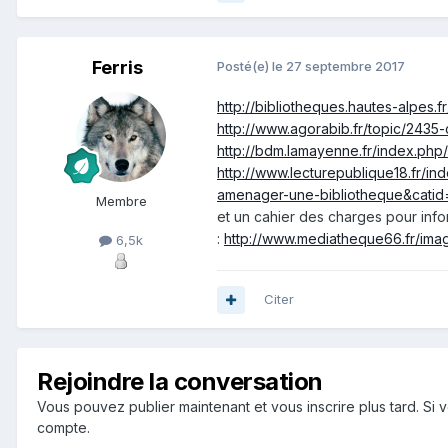
Ferris
Posté(e)
le 27 septembre 2017
http://bibliotheques.hautes-alpes.
http://www.agorabib.fr/topic/2435
http://bdm.lamayenne.fr/index.php/b
http://www.lecturepublique18.fr/i
amenager-une-bibliotheque&catid=
Membre
et un cahier des charges pour info
:
http://www.mediatheque66.fr/ima
6,5k
Citer
Rejoindre la conversation
Vous pouvez publier maintenant et vous inscrire plus tard. S
compte.