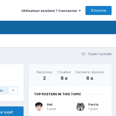
S’inscrire
Utilisateur existant ? Connexion
Toute l'activité
Réponses
Created
Dernière réponse
2
8 a
8 a
és
1
TOP POSTERS IN THIS TOPIC
Hel
Ferris
1 post
1 post
e sujet