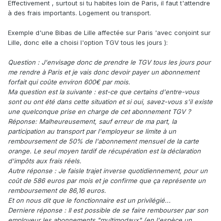
Effectivement , surtout si tu habites loin de Paris, il faut t'attendre
à des frais importants. Logement ou transport.
Exemple d'une Bibas de Lille affectée sur Paris 'avec conjoint sur
Lille, donc elle a choisi l'option TGV tous les jours ):
Question
:
J'envisage donc de prendre le TGV tous les jours pour
me rendre à Paris et je vais donc devoir payer un abonnement
forfait qui coûte environ 600€ par mois.
Ma question est la suivante : est-ce que certains d'entre-vous
sont ou ont été dans cette situation et si oui, savez-vous s'il existe
une quelconque prise en charge de cet abonnement TGV ?
Réponse: Malheureusement, sauf erreur de ma part, la
participation au transport par l'employeur se limite à un
remboursement de 50% de l'abonnement mensuel de la carte
orange. Le seul moyen tardif de récupération est la déclaration
d'impôts aux frais réels.
Autre réponse
:
Je faisle trajet inverse quotidiennement, pour un
coût de 586 euros par mois et je confirme que ça représente un
remboursement de 86,16 euros.
Et on nous dit que le fonctionnaire est un privilégié...
Derniere réponse : Il est possible de se faire rembourser par son
employeur les abonnements "multimodaux" (en l'espèce un