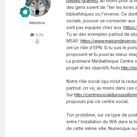
petites-graines/
au moins pour la mo
des gens soient de "lier les livre
bibliothèques ou l'inverse. Ce don
sociale, pouvoir se connecter aux s
Membre
sont pas equipés chez eux )
https:
Tu as des exemples partout de plus
6,5k
MSAP:
https://www.maisondeservice
ont un rôle d'EPN. Si tu suis le po
proposent et tu pourras mieux imag
La premiere Mediatheque Centre soci
projet et les objectifs fixés.
http://p
Notre rôle social (qui inclut la re
partout. on va, au moins dans ces qu
Sur
http://centresocialduroussillonn
proposés par ce centre social..
Ton problème, sur ce type de post
entre l'installation du Wifi dans la
de cette même ville. Numerique ou