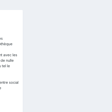
es
iothèque
nt avec les
 de nulle
 tel le
entre social
e