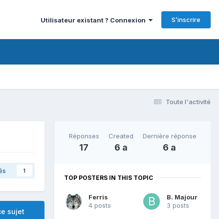
S’inscrire
Utilisateur existant ? Connexion
Toute l'activité
Réponses
Created
Dernière réponse
17
6 a
6 a
és
1
TOP POSTERS IN THIS TOPIC
Ferris
B. Majour
4 posts
3 posts
e sujet