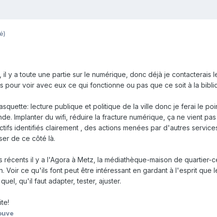
é)
, il y a toute une partie sur le numérique, donc déjà je contacterais l
 pour voir avec eux ce qui fonctionne ou pas que ce soit à la bibl
squette: lecture publique et politique de la ville donc je ferai le poi
e. Implanter du wifi, réduire la fracture numérique, ça ne vient pas
ctifs identifiés clairement , des actions menées par d'autres services
user de ce côté là.
récents il y a l'Agora à Metz, la médiathèque-maison de quartier-c
 Voir ce qu'ils font peut être intéressant en gardant à l'esprit que l
uel, qu'il faut adapter, tester, ajuster.
te!
ouve