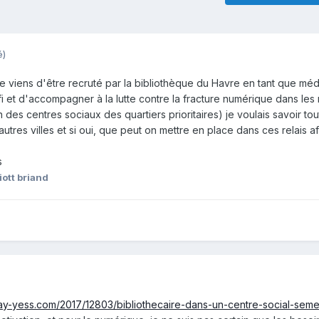
é)
r je viens d'être recruté par la bibliothèque du Havre en tant que méd
 et d'accompagner à la lutte contre la fracture numérique dans les 
n des centres sociaux des quartiers prioritaires) je voulais savoir to
'autres villes et si oui, que peut on mettre en place dans ces relais af
s
iott briand
ay-yess.com/2017/12803/bibliothecaire-dans-un-centre-social-seme