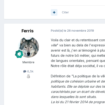
Citer
Ferris
Posté(e)
le 26 novembre 2019
Voila du clair et du retentissant co
ville
" va bien au dela de l'expressi
avenir est là, j'en ai témoigné à pl
futurs de notre bô métier, qui mett
de langues orientales, pensant que c
Membre
Notre rôle était déja sociétal, il v
6,5k
Définition de "La politique de la v
politique de cohésion urbaine et de 
habitants. Elle se déploie sur des ter
caractérisés par un écart de déve
dans lesquelles ils sont situés.
La loi du 21 février 2014 de program