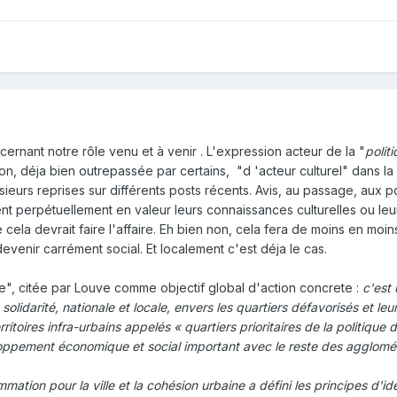
ncernant notre rôle venu et à venir . L'expression acteur de la "
polit
on, déja bien outrepassée par certains, "d 'acteur culturel" dans la 
usieurs reprises sur différents posts récents. Avis, au passage, aux p
ent perpétuellement en valeur leurs connaissances culturelles ou le
ela devrait faire l'affaire. Eh bien non, cela fera de moins en moins
a devenir carrément social. Et localement c'est déja le cas.
ille", citée par Louve comme objectif global d'action concrete :
c'est
solidarité, nationale et locale, envers les quartiers défavorisés et leu
ritoires infra-urbains appelés « quartiers prioritaires de la politique de
loppement économique et social important avec le reste des agglomé
mation pour la ville et la cohésion urbaine a défini les principes d'ide