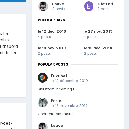
Louve
eliott briand
3 posts
2 posts
POPULAR DAYS
le 12 déc. 2019
le 27 nov. 2019
iateur
4 posts
4 posts
relais
ut d'abord
le 13 nov. 2019
le 13 déc. 2019
in de lier
2 posts
2 posts
POPULAR POSTS
Fukubei
le 12 décembre 2019
Shitstorm incoming !
Ferris
le 13 novembre 2019
Contacte Amandine...
r-des-
Louve