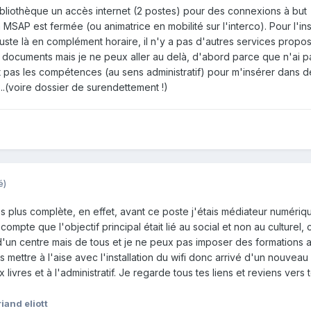
ibliothèque un accès internet (2 postes) pour des connexions à but
 la MSAP est fermée (ou animatrice en mobilité sur l'interco). Pour l'in
uste là en complément horaire, il n'y a pas d'autres services propo
e documents mais je ne peux aller au delà, d'abord parce que n'ai p
 pas les compétences (au sens administratif) pour m'insérer dans de
..(voire dossier de surendettement !)
é)
s plus complète, en effet, avant ce poste j'étais médiateur numériq
compte que l'objectif principal était lié au social et non au culturel
e d'un centre mais de tous et je ne peux pas imposer des formations 
s mettre à l'aise avec l'installation du wifi donc arrivé d'un nouveau 
livres et à l'administratif. Je regarde tous tes liens et reviens vers toi
iand eliott