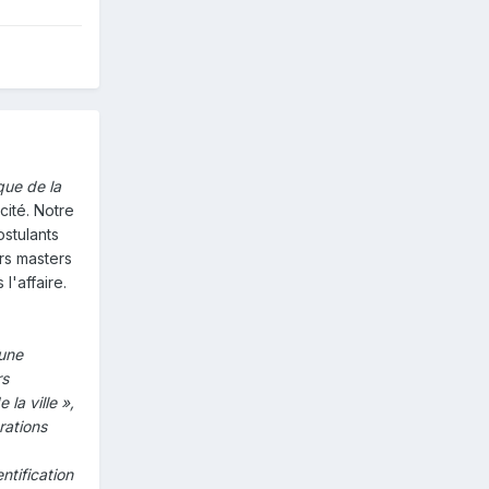
ique de la
cité. Notre
ostulants
urs masters
 l'affaire.
 une
rs
 la ville »,
rations
ntification