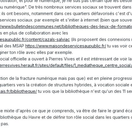
tivation, et pour le numérique, je ne suis pas certain que les besoi
s au numérique". De très nombreux services sociaux se trouvent dans
t ils ont besoins, notamment dans ces quartiers défavorisés c'est d'
ervices sociaux. par exemple et s'initier à internet (bien que souven
//www.bulletindescommunes.net/bibliotheques-des-lieux-de-formatio
 en plus de collaboration avec les
saupublic.fr/content/cazals-salviac
(ils proposent des connexions 
rtail des MSAP
https://www.maisondeservicesaupublic.fr/
tu vas voir c
iner ton rôle avec elles par exemple.
al officielle a ouvert à Pierres Vives et il est intéressant de voir 
ierresvives.herault.fr/sites/default/files/1_mediatheque_centre_social
duction de la fracture numérique mais pas que) est en pleine progres
artiers vers la création de structures hybrides, à vocation sociale et
ais.fr/bibliotheque/
tu vois que la bibliothèque n'est qu'un des 11 se
e mixte d'après ce que je comprends, va être de faire le grand éca
 bibliothèque du Havre et de définir ton rôle social dans les quartiers
 pas.