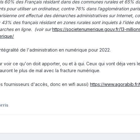
uls 60% des Français résidant dans des communes rurales et 65% d
ts pour utiliser un ordinateur, contre 76% dans l’agglomération pari
arisienne ont effectué des démarches administratives sur Internet, c
 43% des français résidant en zones rurales sont inquiets à l’idée de
arches en ligne. (voir sur
https://societenumerique.gouv.fr/13-millio
erique/
tégralité de l'administration en numérique pour 2022.
r voir ce qu'on doit apporter, ou et à qui. Ceux qui vont déja vers le
uront le plus de mal avec la fracture numérique.
s fournisseurs d'accès, donc en wifi aussi)
https://www.agorabib.fr/
rris