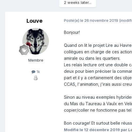
2 weeks later...
Louve
Posté(e)
le 26 novembre 2019
(modifi
Bonjour!
Quand on lit le projet Lire au Havre
collègues en charge de ces actions
amirale ou dans les quartiers.
Membre
Les relais lecture ont une double ca
deux pour bien préciser la command
1k
part et il y a certainement des obje
CCAS, l'animation, j'irais aussi cre
Sinon au niveau exemples hybrides 
du Mas du Taureau à Vaulx en Velin.
copier/coller ne fonctionne pas tel q
Bon courage! Et surtout belle réussi
Modifié
le 12 décembre 2019
par L