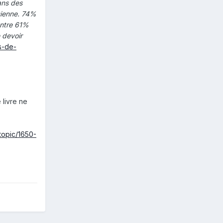
ans des
sienne. 74%
ontre 61%
 devoir
ns-de-
 livre ne
topic/1650-