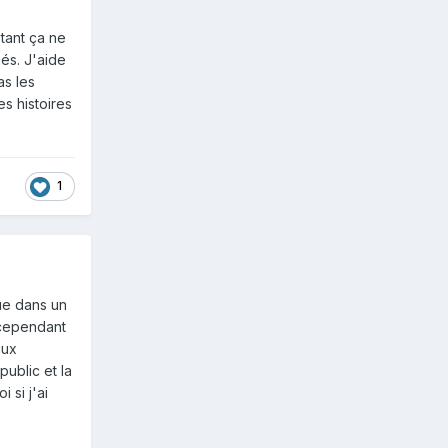
stant ça ne
sés. J'aide
as les
s histoires
1
ue dans un
, cependant
aux
public et la
 si j'ai