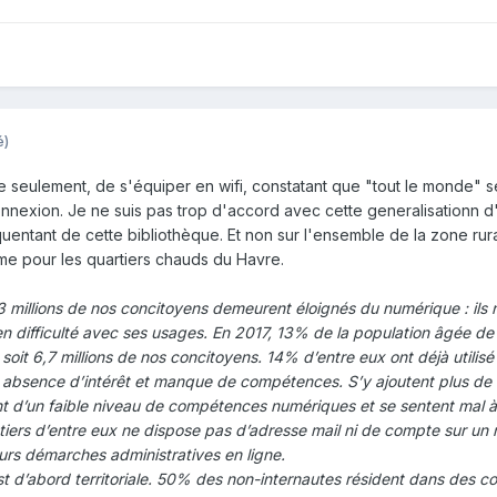
é)
le seulement, de s'équiper en wifi, constatant que "tout le monde" s
nnexion. Je ne suis pas trop d'accord avec cette generalisationn d'
quentant de cette bibliothèque. Et non sur l'ensemble de la zone rur
même pour les quartiers chauds du Havre.
 millions de nos concitoyens demeurent éloignés du numérique : ils n’
en difficulté avec ses usages. En 2017, 13% de la population âgée de
soit 6,7 millions de nos concitoyens. 14% d’entre eux ont déjà utilisé
r absence d’intérêt et manque de compétences. S’y ajoutent plus de 7
nt d’un faible niveau de compétences numériques et se sentent mal à 
un tiers d’entre eux ne dispose pas d’adresse mail ni de compte sur un
leurs démarches administratives en ligne.
est d’abord territoriale. 50% des non-internautes résident dans des