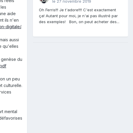
ns réels
le 27 novembre 2019
 les
Oh Ferris!!! Je t'adore!!!! C'est exactement
une aide
ça! Autant pour moi, je n'ai pas illustré par
t ils n'en
des exemples! Bon, on peut acheter des...
n-digitale/
.
mais aussi
e qu'elles
la genèse du
.pdf
sion un peu
 culturelle.
rvices
rt mental
 défavorises