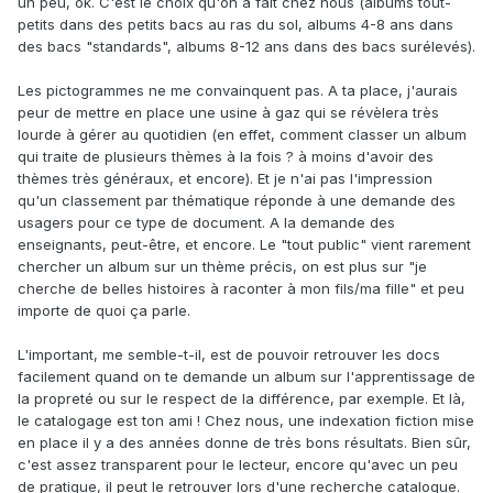
un peu, ok. C'est le choix qu'on a fait chez nous (albums tout-
petits dans des petits bacs au ras du sol, albums 4-8 ans dans
des bacs "standards", albums 8-12 ans dans des bacs surélevés).
Les pictogrammes ne me convainquent pas. A ta place, j'aurais
peur de mettre en place une usine à gaz qui se révèlera très
lourde à gérer au quotidien (en effet, comment classer un album
qui traite de plusieurs thèmes à la fois ? à moins d'avoir des
thèmes très généraux, et encore). Et je n'ai pas l'impression
qu'un classement par thématique réponde à une demande des
usagers pour ce type de document. A la demande des
enseignants, peut-être, et encore. Le "tout public" vient rarement
chercher un album sur un thème précis, on est plus sur "je
cherche de belles histoires à raconter à mon fils/ma fille" et peu
importe de quoi ça parle.
L'important, me semble-t-il, est de pouvoir retrouver les docs
facilement quand on te demande un album sur l'apprentissage de
la propreté ou sur le respect de la différence, par exemple. Et là,
le catalogage est ton ami ! Chez nous, une indexation fiction mise
en place il y a des années donne de très bons résultats. Bien sûr,
c'est assez transparent pour le lecteur, encore qu'avec un peu
de pratique, il peut le retrouver lors d'une recherche catalogue.