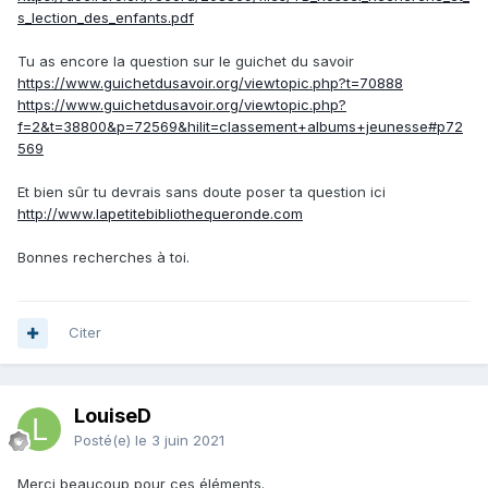
s_lection_des_enfants.pdf
Tu as encore la question sur le guichet du savoir
https://www.guichetdusavoir.org/viewtopic.php?t=70888
https://www.guichetdusavoir.org/viewtopic.php?
f=2&t=38800&p=72569&hilit=classement+albums+jeunesse#p72
569
Et bien sûr tu devrais sans doute poser ta question ici
http://www.lapetitebibliothequeronde.com
Bonnes recherches à toi.
Citer
LouiseD
Posté(e)
le 3 juin 2021
Merci beaucoup pour ces éléments.