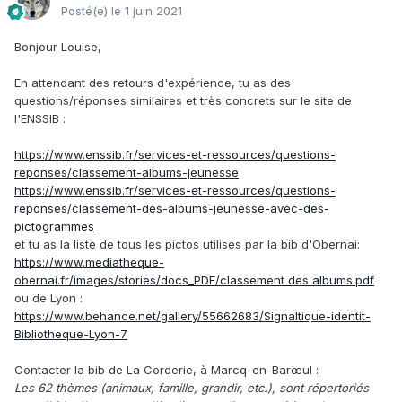
Posté(e)
le 1 juin 2021
Bonjour Louise,
En attendant des retours d'expérience, tu as des
questions/réponses similaires et très concrets sur le site de
l'ENSSIB
:
https://www.enssib.fr/services-et-ressources/questions-
reponses/classement-albums-jeunesse
https://www.enssib.fr/services-et-ressources/questions-
reponses/classement-des-albums-jeunesse-avec-des-
pictogrammes
et tu as la liste de tous les pictos utilisés par la bib d'Obernai
:
https://www.mediatheque-
obernai.fr/images/stories/docs_PDF/classement des albums.pdf
ou de Lyon
:
https://www.behance.net/gallery/55662683/Signaltique-identit-
Bibliotheque-Lyon-7
Contacter la bib de
La Corderie, à Marcq-en-Barœul
:
Les 62 thèmes (animaux, famille, grandir, etc.), sont répertoriés