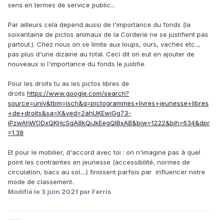
sens en termes de service public...
Par ailleurs cela depend aussi de l'importance du fonds (la
soixantaine de pictos animaux de la Corderie ne se justifient pas
partout.). Chez nous on se limite aux loups, ours, vaches etc..,
pas plus d'une dizaine au total. Ceci dit on eut en ajouter de
nouveaux si l'importance du fonds le justifie.
Pour les droits tu as les pictos libres de
droits
https://www.google.com/search?
source=univ&tbm=isch&q=pictogrammes+livres+jeunesse+libres
+de+droits&sa=X&ved=2ahUKEwiGg73-
iPzwAhWODxQKHcSqA8kQjJkEegQIBxAB&biw=1222&bih=634&dpr
=1.38
Et pour le mobilier, d'accord avec toi : on n'imagine pas à quel
point les contraintes en jeunesse (accessibilité, normes de
circulation, bacs au sol....) finissent parfois par influencer notre
mode de classement.
Modifié
le 3 juin 2021
par Ferris