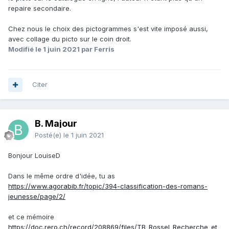
repaire secondaire.
Chez nous le choix des pictogrammes s'est vite imposé aussi,
avec collage du picto sur le coin droit.
Modifié
le 1 juin 2021
par Ferris
Citer
B. Majour
Posté(e)
le 1 juin 2021
Bonjour LouiseD
Dans le même ordre d'idée, tu as
https://www.agorabib.fr/topic/394-classification-des-romans-
jeunesse/page/2/
et ce mémoire
https://doc.rero.ch/record/208869/files/TB_Rossel_Recherche_et_