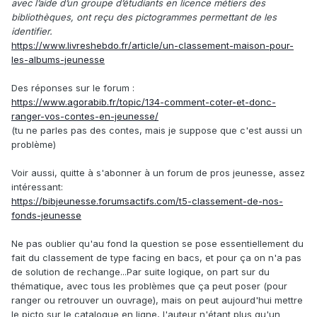
avec l’aide d’un groupe d’étudiants en licence métiers des
bibliothèques, ont reçu des pictogrammes permettant de les
identifier.
https://www.livreshebdo.fr/article/un-classement-maison-pour-
les-albums-jeunesse
Des réponses sur le forum
:
https://www.agorabib.fr/topic/134-comment-coter-et-donc-
ranger-vos-contes-en-jeunesse/
(tu ne parles pas des contes, mais je suppose que c'est aussi un
problème)
Voir aussi, quitte à s'abonner à un forum
de pros jeunesse, assez
intéressant:
https://bibjeunesse.forumsactifs.com/t5-classement-de-nos-
fonds-jeunesse
Ne pas oublier qu'au fond la question se pose essentiellement du
fait du classement de type facing en bacs, et pour ça on n'a pas
de solution de rechange...Par suite logique, on part sur du
thématique, avec tous les problèmes que ça peut poser (pour
ranger ou retrouver un ouvrage), mais on peut aujourd'hui mettre
le picto sur le catalogue en ligne, l'auteur n'étant plus qu'un